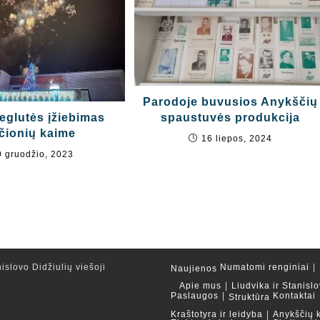
Parodoje buvusios Anykščių
eglutės įžiebimas
spaustuvės produkcija
čionių kaime
16 liepos, 2024
9 gruodžio, 2023
islovo Didžiulių viešoji
Numatomi renginiai
Naujienos
Apie mus
Liudvika ir Stanislo
Paslaugos
Kontaktai
Struktūra
Kraštotyra ir leidyba
Anykščių 