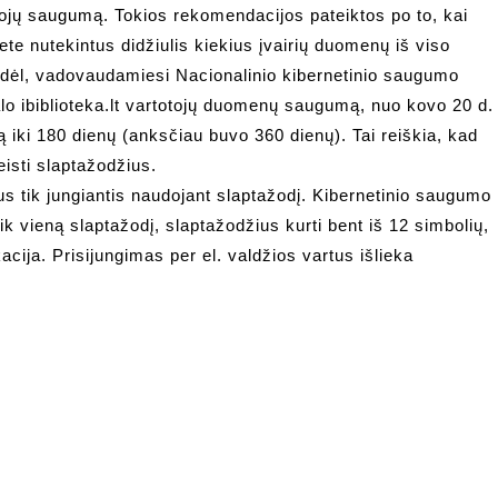
otojų saugumą. Tokios rekomendacijos pateiktos po to, kai
ete nutekintus didžiulis kiekius įvairių duomenų iš viso
. Todėl, vadovaudamiesi Nacionalinio kibernetinio saugumo
alo ibiblioteka.lt vartotojų duomenų saugumą, nuo kovo 20 d.
ą iki 180 dienų (anksčiau buvo 360 dienų). Tai reiškia, kad
keisti slaptažodžius.
s tik jungiantis naudojant slaptažodį. Kibernetinio saugumo
k vieną slaptažodį, slaptažodžius kurti bent iš 12 simbolių,
acija. Prisijungimas per el. valdžios vartus išlieka