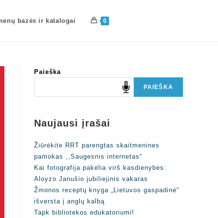
enų bazės ir katalogai
0
Paieška
PAIEŠKA
Naujausi įrašai
Žiūrėkite RRT parengtas skaitmenines
pamokas ,,Saugesnis internetas“
Kai fotografija pakelia virš kasdienybės:
Aloyzo Janušio jubiliejinis vakaras
Žmonos receptų knyga „Lietuvos gaspadinė“
išversta į anglų kalbą
Tapk bibliotekos edukatoriumi!