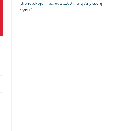
Bibliotekoje – paroda „100 metų Anykščių
vynui“