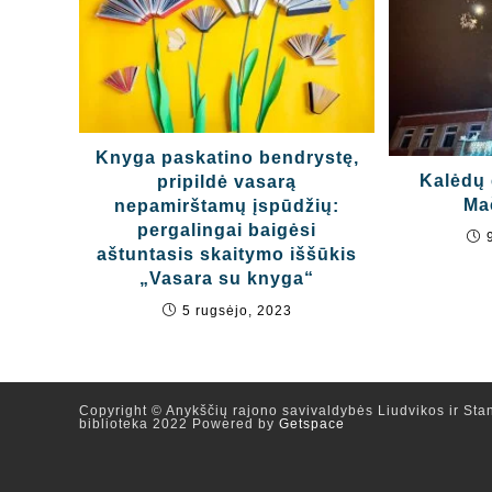
Knyga paskatino bendrystę,
Kalėdų 
pripildė vasarą
Ma
nepamirštamų įspūdžių:
pergalingai baigėsi
aštuntasis skaitymo iššūkis
„Vasara su knyga“
5 rugsėjo, 2023
Copyright © Anykščių rajono savivaldybės Liudvikos ir Stan
biblioteka 2022 Powered by
Getspace