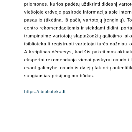
priemones, kurios padėtų užtikrinti didesnį vart
viešojoje erdvėje pasirodė informacija apie intern
pasaulio (tikėtina, iš pačių vartotojų įrenginių)
centro rekomendacijomis ir siekdami didinti port
trumpinsime vartotojų slaptažodžių galiojimo laik
ibiblioteka.lt registruoti vartotojai turės dažniau 
Atkreiptinas dėmesys, kad šis pakeitimas aktualu
ekspertai rekomenduoja vienai paskyrai naudoti ti
esant galimybei naudotis dviejų faktorių autentifik
saugiausias prisijungimo būdas.
https://ibiblioteka.lt