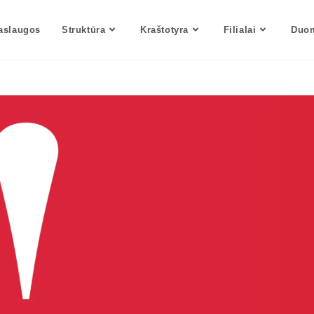
aslaugos
Struktūra
Kraštotyra
Filialai
Duom