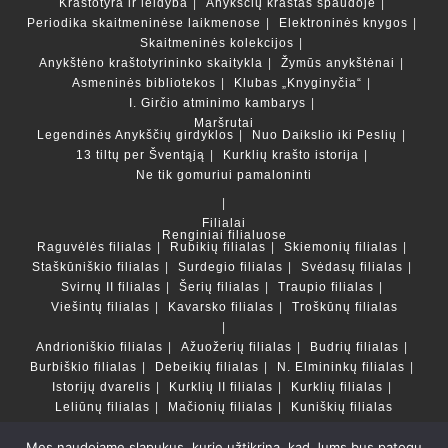
Kraštotyra ir leidyba
Anykščių kraštas spaudoje
Periodika skaitmeninėse laikmenose
Elektroninės knygos
Skaitmeninės kolekcijos
Anykštėno kraštotyrininko skaitykla
Žymūs anykštėnai
Asmeninės bibliotekos
Klubas „Knyginyčia“
I. Girčio atminimo kambarys
Maršrutai
Legendinės Anykščių girdyklos
Nuo Daikslio iki Peslių
13 tiltų per Šventąją
Kurklių krašto istorija
Ne tik gomuriui pamaloninti
Filialai
Renginiai filialuose
Raguvėlės filialas
Rubikių filialas
Skiemonių filialas
Staškūniškio filialas
Surdegio filialas
Svėdasų filialas
Svirnų II filialas
Šerių filialas
Traupio filialas
Viešintų filialas
Kavarsko filialas
Troškūnų filialas
Andrioniškio filialas
Ažuožerių filialas
Budrių filialas
Burbiškio filialas
Debeikių filialas
N. Elmininkų filialas
Istorijų dvarelis
Kurklių II filialas
Kurklių filialas
Leliūnų filialas
Mačionių filialas
Kuniškių filialas
Mes naudojame slapukus, kurie užtikrina, kad Jums bus patogu