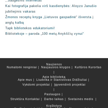
,,Saugesnis internetas“
Kai fotografija pakelia virš kasdienybės: Aloyzo Janušio
jubiliejinis vakaras
Žmonos receptų knyga „Lietuvos gaspadinė“ išversta į
anglų kalbą
Tapk bibliotekos edukatoriumi!
Bibliotekoje – paroda „100 metų Anykščių vynui“
Naujienos
Numatomi renginiai
Naujausios knygos
Kultūros Kurortas
Apie biblioteką
Apie mus
Liudvika ir Stanislovas Didžiuliai
Vykdomi projektai
Įgyvendinti projektai
Paslaugos
Struktūra
Kontaktai
Darbo laikas
Svetainės medis
Kraštotyra