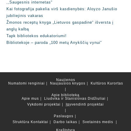
,,Saugesnis internetas“
Kai fotografija pakelia virš kasdienybės: Aloyzo Janušio
jubiliejinis vakaras
Žmonos receptų knyga „Lietuvos gaspadinė“ išversta į
anglų kalbą
Tapk bibliotekos edukatoriumi!
Bibliotekoje – paroda „100 metų Anykščių vynui“
Naujienos
Numatomi renginiai
Naujausios knygos
Kultūros Kurortas
Apie biblioteką
Apie mus
Liudvika ir Stanislovas Didžiuliai
Vykdomi projektai
Įgyvendinti projektai
Paslaugos
Struktūra
Kontaktai
Darbo laikas
Svetainės medis
Kraštotyra