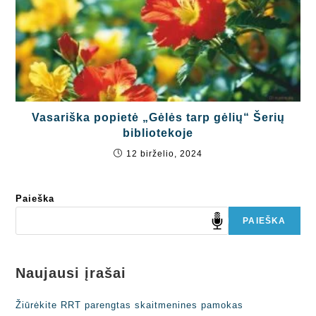
Vasariška popietė „Gėlės tarp gėlių“ Šerių
bibliotekoje
12 birželio, 2024
Paieška
PAIEŠKA
Naujausi įrašai
Žiūrėkite RRT parengtas skaitmenines pamokas