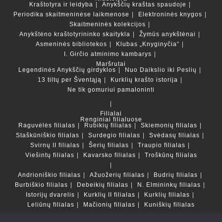
Kraštotyra ir leidyba
Anykščių kraštas spaudoje
Periodika skaitmeninėse laikmenose
Elektroninės knygos
Skaitmeninės kolekcijos
Anykštėno kraštotyrininko skaitykla
Žymūs anykštėnai
Asmeninės bibliotekos
Klubas „Knyginyčia“
I. Girčio atminimo kambarys
Maršrutai
Legendinės Anykščių girdyklos
Nuo Daikslio iki Peslių
13 tiltų per Šventąją
Kurklių krašto istorija
Ne tik gomuriui pamaloninti
Filialai
Renginiai filialuose
Raguvėlės filialas
Rubikių filialas
Skiemonių filialas
Staškūniškio filialas
Surdegio filialas
Svėdasų filialas
Svirnų II filialas
Šerių filialas
Traupio filialas
Viešintų filialas
Kavarsko filialas
Troškūnų filialas
Andrioniškio filialas
Ažuožerių filialas
Budrių filialas
Burbiškio filialas
Debeikių filialas
N. Elmininkų filialas
Istorijų dvarelis
Kurklių II filialas
Kurklių filialas
Leliūnų filialas
Mačionių filialas
Kuniškių filialas