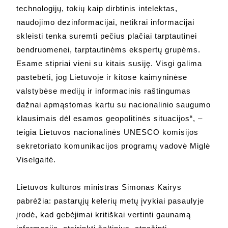
technologijų, tokių kaip dirbtinis intelektas,
naudojimo dezinformacijai, netikrai informacijai
skleisti tenka suremti pečius plačiai tarptautinei
bendruomenei, tarptautinėms ekspertų grupėms.
Esame stipriai vieni su kitais susiję. Visgi galima
pastebėti, jog Lietuvoje ir kitose kaimyninėse
valstybėse medijų ir informacinis raštingumas
dažnai apmąstomas kartu su nacionalinio saugumo
klausimais dėl esamos geopolitinės situacijos“, –
teigia Lietuvos nacionalinės UNESCO komisijos
sekretoriato komunikacijos programų vadovė Miglė
Viselgaitė.
Lietuvos kultūros ministras Simonas Kairys
pabrėžia: pastarųjų kelerių metų įvykiai pasaulyje
įrodė, kad gebėjimai kritiškai vertinti gaunamą