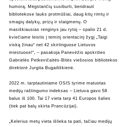
humorą. Mėgstančių susiburti, bendrauti
bibliotekose lauks protmūšiai, daug kitų rimtų ir
smagių dalykų, prizų ir staigmenų. O
masiškiausias renginys jau rytoj – spalio 21 d.
kviečiame leistis į teminį orientacinį žygį „Taigi
viską žinau“ net 42 skirtinguose Lietuvos
miestuose!“, – pasakoja Panevėžio apskrities
Gabrielės Petkevičaitės-Bitės viešosios bibliotekos
direktorė Jurgita Bugailiškienė.
2022 m. tarptautiniame OSIS tyrime matuotas
medijų raštingumo indeksas – Lietuva gavo 58
balus iš 100. Tai 17 vieta tarp 41 Europos šalies
(tiek pat balų skirta Prancūzijai).
„Kelerius metų vieta išlieka ta pati, tačiau medijų