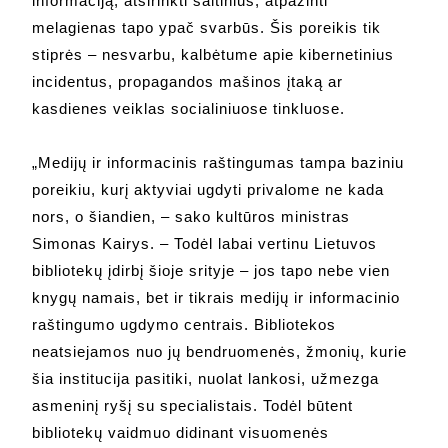
informaciją, atsirinkti šaltinius, atpažinti
melagienas tapo ypač svarbūs. Šis poreikis tik
stiprės – nesvarbu, kalbėtume apie kibernetinius
incidentus, propagandos mašinos įtaką ar
kasdienes veiklas socialiniuose tinkluose.
„Medijų ir informacinis raštingumas tampa baziniu
poreikiu, kurį aktyviai ugdyti privalome ne kada
nors, o šiandien, – sako kultūros ministras
Simonas Kairys. – Todėl labai vertinu Lietuvos
bibliotekų įdirbį šioje srityje – jos tapo nebe vien
knygų namais, bet ir tikrais medijų ir informacinio
raštingumo ugdymo centrais. Bibliotekos
neatsiejamos nuo jų bendruomenės, žmonių, kurie
šia institucija pasitiki, nuolat lankosi, užmezga
asmeninį ryšį su specialistais. Todėl būtent
bibliotekų vaidmuo didinant visuomenės