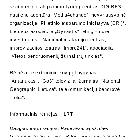
skaitmeninio atsparumo tyrimų centras DIGIRES,
naujienų agentūra „Media4change“, nevyriausybinė
organizacija „Pilietinio atsparumo iniciatyva (CRI)“,
Lietuvos asociacija „Gyvastis“, MB „iFuture
investments“, Nacionalinis kraujo centras,
improvizacijos teatras „Impro241“, asociacija
„Vietos bendruomenių žurnalistų tinklas“.
Rėmėjai: elektroninių knygų knygynas
„Antanukas“, „Go3“ televizija, žurnalas „National
Geographic Lietuva“, telekomunikacijų bendrovė
„Telia“.
Informacinis rėmėjas – LRT.
Daugiau informacijos: Panevėžio apskrities
Gabrielės Petkevičaitės-Bitės viešosios bibliotekos