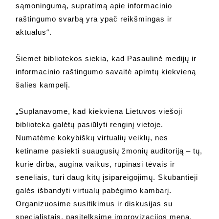
sąmoningumą, supratimą apie informacinio
raštingumo svarbą yra ypač reikšmingas ir
aktualus“.
Šiemet bibliotekos siekia, kad Pasaulinė medijų ir
informacinio raštingumo savaitė apimtų kiekvieną
šalies kampelį.
„Suplanavome, kad kiekviena Lietuvos viešoji
biblioteka galėtų pasiūlyti renginį vietoje.
Numatėme kokybiškų virtualių veiklų, nes
ketiname pasiekti suaugusių žmonių auditoriją – tų,
kurie dirba, augina vaikus, rūpinasi tėvais ir
seneliais, turi daug kitų įsipareigojimų. Skubantieji
galės išbandyti virtualų pabėgimo kambarį.
Organizuosime susitikimus ir diskusijas su
specialistais, pasitelksime improvizacijos meną,