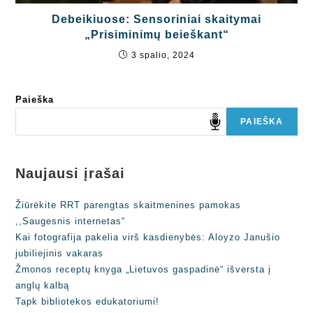
Debeikiuose: Sensoriniai skaitymai
„Prisiminimų beieškant“
3 spalio, 2024
Paieška
PAIEŠKA
Naujausi įrašai
Žiūrėkite RRT parengtas skaitmenines pamokas
,,Saugesnis internetas“
Kai fotografija pakelia virš kasdienybės: Aloyzo Janušio
jubiliejinis vakaras
Žmonos receptų knyga „Lietuvos gaspadinė“ išversta į
anglų kalbą
Tapk bibliotekos edukatoriumi!