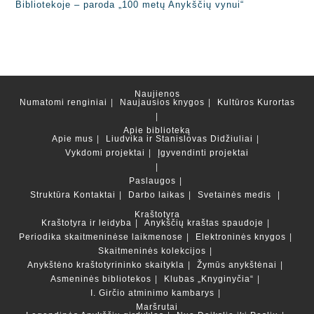
Bibliotekoje – paroda „100 metų Anykščių vynui“
Naujienos
Numatomi renginiai
Naujausios knygos
Kultūros Kurortas
Apie biblioteką
Apie mus
Liudvika ir Stanislovas Didžiuliai
Vykdomi projektai
Įgyvendinti projektai
Paslaugos
Struktūra
Kontaktai
Darbo laikas
Svetainės medis
Kraštotyra
Kraštotyra ir leidyba
Anykščių kraštas spaudoje
Periodika skaitmeninėse laikmenose
Elektroninės knygos
Skaitmeninės kolekcijos
Anykštėno kraštotyrininko skaitykla
Žymūs anykštėnai
Asmeninės bibliotekos
Klubas „Knyginyčia“
I. Girčio atminimo kambarys
Maršrutai