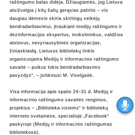
raštingumo balas didėja. Džiaugiamės, jog Lietuva
atsižvelgia į kitų šalių gerąsias patirtis – vis
daugiau dėmesio skiria skirtingų veikėjų
bendradarbiavimui, įtraukiant medijų raštingumo ir
dezinformacijos ekspertus, mokslininkus, valdžios
atstovus, nevyriausybines organizacijas,
žiniasklaidą. Lietuvos bibliotekų tinklo
organizuojama Medijų ir informacinio raštingumo
savaitė – puikus tokio bendradarbiavimo
pavyzdys“, – įsitikinusi M. Viselgaitė.
Visa informacija apie spalio 24–31 d. Medijų ir
informacinio raštingumo savaitės renginius,
projektus – „Biblioteka visiems“ ir bibliotekų
interneto svetainėse, specialioje „Facebook“
paskyroje (Medijų ir informacinis raštingumas
bibliotekose).