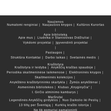
Naujienos
Numatomi renginiai
Naujausios knygos
Kultūros Kurortas
Apie biblioteką
Apie mus
Liudvika ir Stanislovas Didžiuliai
Vykdomi projektai
Įgyvendinti projektai
Paslaugos
Struktūra
Kontaktai
Darbo laikas
Svetainės medis
Kraštotyra
Kraštotyra ir leidyba
Anykščių kraštas spaudoje
Periodika skaitmeninėse laikmenose
Elektroninės knygos
Skaitmeninės kolekcijos
Anykštėno kraštotyrininko skaitykla
Žymūs anykštėnai
Asmeninės bibliotekos
Klubas „Knyginyčia“
I. Girčio atminimo kambarys
Maršrutai
Legendinės Anykščių girdyklos
Nuo Daikslio iki Peslių
13 tiltų per Šventąją
Kurklių krašto istorija
Ne tik gomuriui pamaloninti