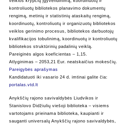
veiklos krypčių įgyvendinimą, koordinuotų ir
kontroliuotų bibliotekos planavimo dokumentų
rengimą, metinių ir statistinių ataskaitų rengimą,
koordinuotų, kontroliuotų ir organizuotų bibliotekos
veiklos gerinimo procesus, bibliotekos darbuotojų
kvalifikacijos tobulinimą, koordinuotų ir kontroliuotų
bibliotekos struktūrinių padalinių veiklą.
Pareiginės algos koeficientas – 1,15.
Atlyginimas – 2053,21 Eur. neatskaičius mokesčių.
Pareigybės aprašymas
Kandidatuoti iki vasario 24 d. imtinai galite čia:
portalas.vtd.lt
Anykščių rajono savivaldybės Liudvikos ir
Stanislovo Didžiulių viešoji biblioteka – visiems
vartotojams prieinama biblioteka, kaupianti ir
sauganti universalų Anykščių rajono savivaldybės,