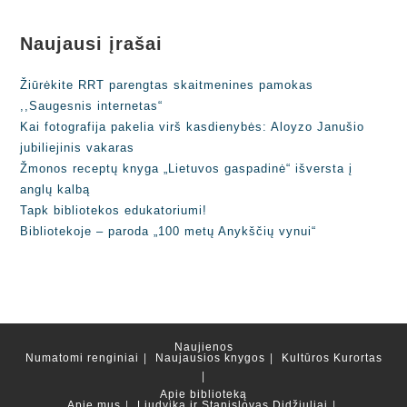
Naujausi įrašai
Žiūrėkite RRT parengtas skaitmenines pamokas
,,Saugesnis internetas“
Kai fotografija pakelia virš kasdienybės: Aloyzo Janušio
jubiliejinis vakaras
Žmonos receptų knyga „Lietuvos gaspadinė“ išversta į
anglų kalbą
Tapk bibliotekos edukatoriumi!
Bibliotekoje – paroda „100 metų Anykščių vynui“
Naujienos
Numatomi renginiai
Naujausios knygos
Kultūros Kurortas
Apie biblioteką
Apie mus
Liudvika ir Stanislovas Didžiuliai