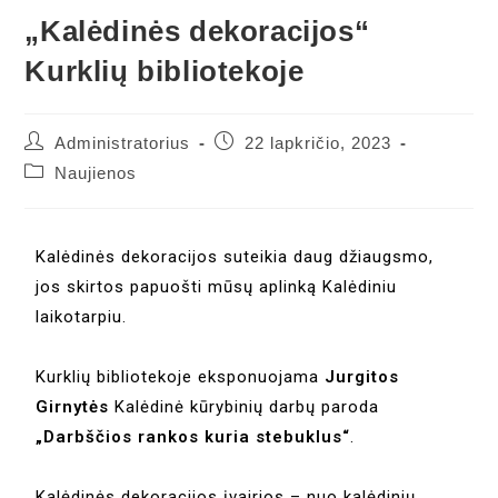
„Kalėdinės dekoracijos“
Kurklių bibliotekoje
Administratorius
22 lapkričio, 2023
Naujienos
Kalėdinės dekoracijos suteikia daug džiaugsmo,
jos skirtos papuošti mūsų aplinką Kalėdiniu
laikotarpiu.
Kurklių bibliotekoje eksponuojama
Jurgitos
Girnytės
Kalėdinė kūrybinių darbų paroda
„Darbščios rankos kuria stebuklus“
.
Kalėdinės dekoracijos įvairios – nuo kalėdinių