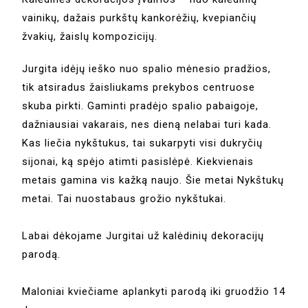
vainikų, dažais purkštų kankorėžių, kvepiančių
žvakių, žaislų kompozicijų.
Jurgita idėjų ieško nuo spalio mėnesio pradžios,
tik atsiradus žaisliukams prekybos centruose
skuba pirkti. Gaminti pradėjo spalio pabaigoje,
dažniausiai vakarais, nes dieną nelabai turi kada.
Kas liečia nykštukus, tai sukarpyti visi dukryčių
sijonai, ką spėjo atimti pasislėpė. Kiekvienais
metais gamina vis kažką naujo. Šie metai Nykštukų
metai. Tai nuostabaus grožio nykštukai.
Labai dėkojame Jurgitai už kalėdinių dekoracijų
parodą.
Maloniai kviečiame aplankyti parodą iki gruodžio 14