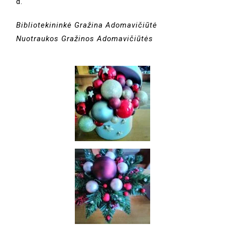
d.
Bibliotekininkė Gražina Adomavičiūtė
Nuotraukos Gražinos Adomavičiūtės