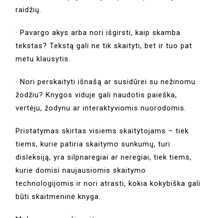
raidžių.
· Pavargo akys arba nori išgirsti, kaip skamba
tekstas? Tekstą gali ne tik skaityti, bet ir tuo pat
metu klausytis.
· Nori perskaityti išnašą ar susidūrei su nežinomu
žodžiu? Knygos viduje gali naudotis paieška,
vertėju, žodynu ar interaktyviomis nuorodomis.
Pristatymas skirtas visiems skaitytojams – tiek
tiems, kurie patiria skaitymo sunkumų, turi
disleksiją, yra silpnaregiai ar neregiai, tiek tiems,
kurie domisi naujausiomis skaitymo
technologijomis ir nori atrasti, kokia kokybiška gali
būti skaitmeninė knyga.