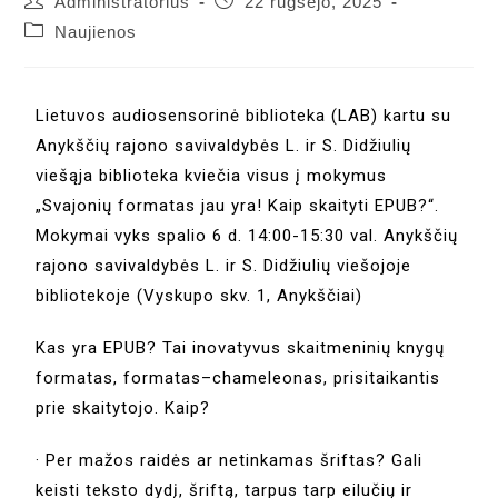
Administratorius
22 rugsėjo, 2025
Naujienos
Lietuvos audiosensorinė biblioteka (LAB) kartu su
Anykščių rajono savivaldybės L. ir S. Didžiulių
viešąja biblioteka kviečia visus į mokymus
„Svajonių formatas jau yra! Kaip skaityti EPUB?“.
Mokymai vyks spalio 6 d. 14:00-15:30 val. Anykščių
rajono savivaldybės L. ir S. Didžiulių viešojoje
bibliotekoje (Vyskupo skv. 1, Anykščiai)
Kas yra EPUB? Tai inovatyvus skaitmeninių knygų
formatas, formatas–chameleonas, prisitaikantis
prie skaitytojo. Kaip?
· Per mažos raidės ar netinkamas šriftas? Gali
keisti teksto dydį, šriftą, tarpus tarp eilučių ir