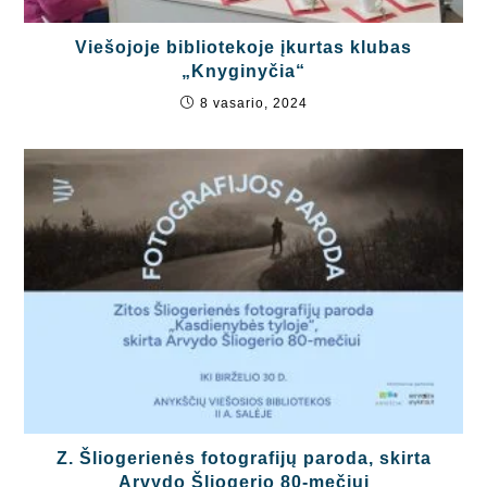
Viešojoje bibliotekoje įkurtas klubas
„Knyginyčia“
8 vasario, 2024
Z. Šliogerienės fotografijų paroda, skirta
Arvydo Šliogerio 80-mečiui