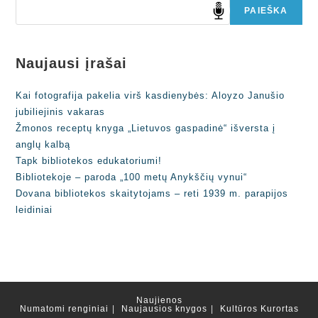
PAIEŠKA
Naujausi įrašai
Kai fotografija pakelia virš kasdienybės: Aloyzo Janušio
jubiliejinis vakaras
Žmonos receptų knyga „Lietuvos gaspadinė“ išversta į
anglų kalbą
Tapk bibliotekos edukatoriumi!
Bibliotekoje – paroda „100 metų Anykščių vynui“
Dovana bibliotekos skaitytojams – reti 1939 m. parapijos
leidiniai
Naujienos
Numatomi renginiai
Naujausios knygos
Kultūros Kurortas