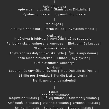
Apie biblioteką
Apie mus
Liudvika ir Stanislovas Didžiuliai
Vykdomi projektai
Įgyvendinti projektai
Paslaugos
Struktūra
Kontaktai
Darbo laikas
Svetainės medis
Kraštotyra
Kraštotyra ir leidyba
Anykščių kraštas spaudoje
Periodika skaitmeninėse laikmenose
Elektroninės knygos
Skaitmeninės kolekcijos
Anykštėno kraštotyrininko skaitykla
Žymūs anykštėnai
Asmeninės bibliotekos
Klubas „Knyginyčia“
I. Girčio atminimo kambarys
Maršrutai
Legendinės Anykščių girdyklos
Nuo Daikslio iki Peslių
13 tiltų per Šventąją
Kurklių krašto istorija
Ne tik gomuriui pamaloninti
Filialai
Renginiai filialuose
Raguvėlės filialas
Rubikių filialas
Skiemonių filialas
Staškūniškio filialas
Surdegio filialas
Svėdasų filialas
Svirnų II filialas
Šerių filialas
Traupio filialas