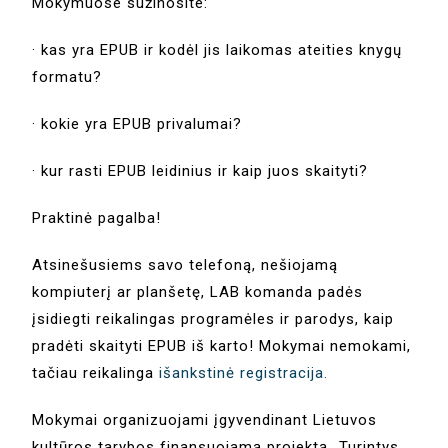
Mokymuose sužinosite:
· kas yra EPUB ir kodėl jis laikomas ateities knygų
formatu?
· kokie yra EPUB privalumai?
· kur rasti EPUB leidinius ir kaip juos skaityti?
Praktinė pagalba!
Atsinešusiems savo telefoną, nešiojamą
kompiuterį ar planšetę, LAB komanda padės
įsidiegti reikalingas programėles ir parodys, kaip
pradėti skaityti EPUB iš karto! Mokymai nemokami,
tačiau reikalinga
išankstinė registracija.
Mokymai organizuojami įgyvendinant Lietuvos
kultūros tarybos finansuojamą projektą „Turintys