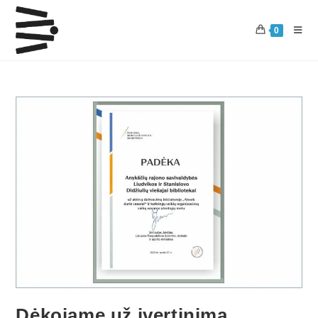
0
Dėkojame už įvertinimą