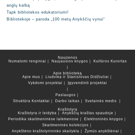
anglų kalbą
Tapk bibliotekos edukatoriumi!
Bibliotekoje – paroda „100 metų Anykščių vynui“
Naujienos
Numatomi renginiai
Naujausios knygos
Kultūros Kurortas
Apie biblioteką
Apie mus
Liudvika ir Stanislovas Didžiuliai
Vykdomi projektai
Įgyvendinti projektai
Paslaugos
Struktūra
Kontaktai
Darbo laikas
Svetainės medis
Kraštotyra
Kraštotyra ir leidyba
Anykščių kraštas spaudoje
Periodika skaitmeninėse laikmenose
Elektroninės knygos
Skaitmeninės kolekcijos
Anykštėno kraštotyrininko skaitykla
Žymūs anykštėnai