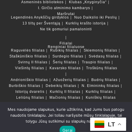
Asmeninės bibliotekos
Klubas „Knyginyčia“
I. Girčio atminimo kambarys
Maršrutai
Legendinės Anykščių girdyklos
Nuo Daikslio iki Peslių
13 tiltų per Šventąją
Kurklių krašto istorija
Ne tik gomuriui pamaloninti
Filialai
Renginiai filialuose
Raguvėlės filialas
Rubikių filialas
Skiemonių filialas
Staškūniškio filialas
Surdegio filialas
Svėdasų filialas
Svirnų II filialas
Šerių filialas
Traupio filialas
Viešintų filialas
Kavarsko filialas
Troškūnų filialas
Andrioniškio filialas
Ažuožerių filialas
Budrių filialas
Burbiškio filialas
Debeikių filialas
N. Elmininkų filialas
Istorijų dvarelis
Kurklių II filialas
Kurklių filialas
Leliūnų filialas
Mačionių filialas
Kuniškių filialas
Mes naudojame slapukus, kurie užtikrina, kad Jums bus patogu
Duomenų bazės ir katalogai
naudotis tinklalapiu. Jei toliau naršysite mūsų tinklalapyje, tai
LT
tolygu Jūsų sutikimui su slapukų naudojimu.
Copyright © Anykščių rajono savivaldybės Liudvikos ir
LT
Stanislovo Didžiulių viešoji biblioteka 2022 Powered by
Gerai
Getspace