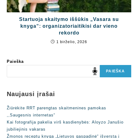
Startuoja skaitymo iššūkis „Vasara su
knyga“: organizatoriaitikisi dar vieno
rekordo
1 birželio, 2026
Paieška
PAIEŠKA
Naujausi įrašai
Žiūrėkite RRT parengtas skaitmenines pamokas
,,Saugesnis internetas“
Kai fotografija pakelia virš kasdienybės: Aloyzo Janušio
jubiliejinis vakaras
Žmonos receptų knyga „Lietuvos gaspadinė“ išversta į