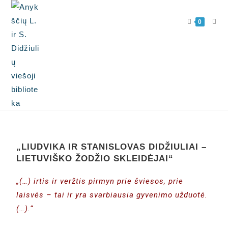
0
„LIUDVIKA IR STANISLOVAS DIDŽIULIAI –
LIETUVIŠKO ŽODŽIO SKLEIDĖJAI“
„(…) irtis ir veržtis pirmyn prie šviesos, prie
laisvės – tai ir yra svarbiausia gyvenimo užduotė.
(…).“