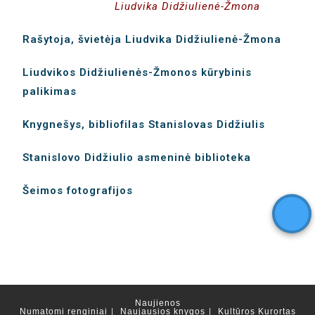
Liudvika Didžiulienė-Žmona
Rašytoja, švietėja Liudvika Didžiulienė-Žmona
Liudvikos Didžiulienės-Žmonos kūrybinis
palikimas
Knygnešys, bibliofilas Stanislovas Didžiulis
Stanislovo Didžiulio asmeninė biblioteka
Šeimos fotografijos
Naujienos
Numatomi renginiai
Naujausios knygos
Kultūros Kurortas