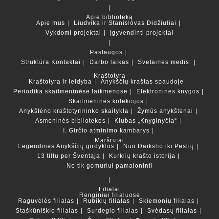
Apie biblioteką
Apie mus
Liudvika ir Stanislovas Didžiuliai
Vykdomi projektai
Įgyvendinti projektai
Paslaugos
Struktūra
Kontaktai
Darbo laikas
Svetainės medis
Kraštotyra
Kraštotyra ir leidyba
Anykščių kraštas spaudoje
Periodika skaitmeninėse laikmenose
Elektroninės knygos
Skaitmeninės kolekcijos
Anykštėno kraštotyrininko skaitykla
Žymūs anykštėnai
Asmeninės bibliotekos
Klubas „Knyginyčia“
I. Girčio atminimo kambarys
Maršrutai
Legendinės Anykščių girdyklos
Nuo Daikslio iki Peslių
13 tiltų per Šventąją
Kurklių krašto istorija
Ne tik gomuriui pamaloninti
Filialai
Renginiai filialuose
Raguvėlės filialas
Rubikių filialas
Skiemonių filialas
Staškūniškio filialas
Surdegio filialas
Svėdasų filialas