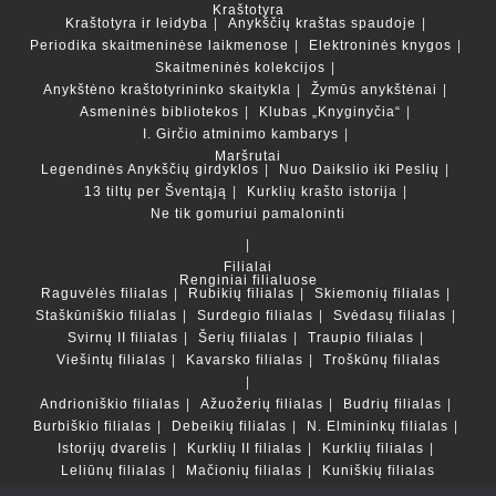
Kraštotyra
Kraštotyra ir leidyba
Anykščių kraštas spaudoje
Periodika skaitmeninėse laikmenose
Elektroninės knygos
Skaitmeninės kolekcijos
Anykštėno kraštotyrininko skaitykla
Žymūs anykštėnai
Asmeninės bibliotekos
Klubas „Knyginyčia“
I. Girčio atminimo kambarys
Maršrutai
Legendinės Anykščių girdyklos
Nuo Daikslio iki Peslių
13 tiltų per Šventąją
Kurklių krašto istorija
Ne tik gomuriui pamaloninti
Filialai
Renginiai filialuose
Raguvėlės filialas
Rubikių filialas
Skiemonių filialas
Staškūniškio filialas
Surdegio filialas
Svėdasų filialas
Svirnų II filialas
Šerių filialas
Traupio filialas
Viešintų filialas
Kavarsko filialas
Troškūnų filialas
Andrioniškio filialas
Ažuožerių filialas
Budrių filialas
Burbiškio filialas
Debeikių filialas
N. Elmininkų filialas
Istorijų dvarelis
Kurklių II filialas
Kurklių filialas
Leliūnų filialas
Mačionių filialas
Kuniškių filialas