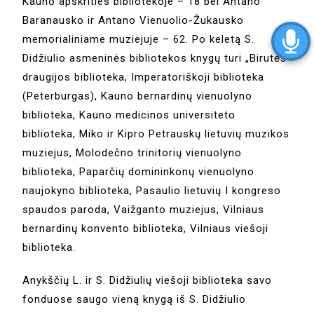
Kauno apskrities bibliotekoje – 18 bei Antano
Baranausko ir Antano Vienuolio-Žukausko
memorialiniame muziejuje – 62. Po keletą S.
Didžiulio asmeninės bibliotekos knygų turi „Birutės“
draugijos biblioteka, Imperatoriškoji biblioteka
(Peterburgas), Kauno bernardinų vienuolyno
biblioteka, Kauno medicinos universiteto
biblioteka, Miko ir Kipro Petrauskų lietuvių muzikos
muziejus, Molodečno trinitorių vienuolyno
biblioteka, Paparčių domininkonų vienuolyno
naujokyno biblioteka, Pasaulio lietuvių I kongreso
spaudos paroda, Vaižganto muziejus, Vilniaus
bernardinų konvento biblioteka, Vilniaus viešoji
biblioteka.
Anykščių L. ir S. Didžiulių viešoji biblioteka savo
fonduose saugo vieną knygą iš S. Didžiulio