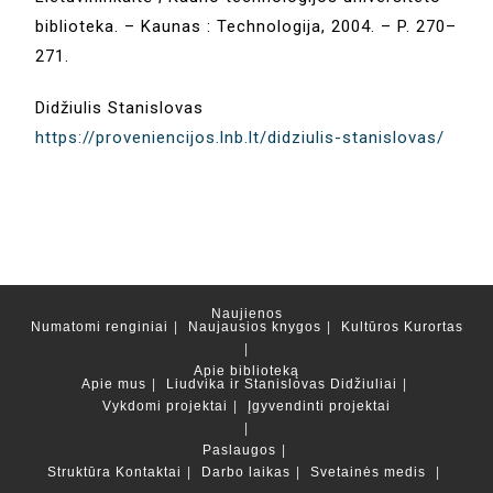
biblioteka. – Kaunas : Technologija, 2004. – P. 270–
271.
Didžiulis Stanislovas
https://proveniencijos.lnb.lt/didziulis-stanislovas/
Naujienos
Numatomi renginiai
Naujausios knygos
Kultūros Kurortas
Apie biblioteką
Apie mus
Liudvika ir Stanislovas Didžiuliai
Vykdomi projektai
Įgyvendinti projektai
Paslaugos
Struktūra
Kontaktai
Darbo laikas
Svetainės medis