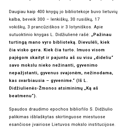
Daugiau kaip 400 knygų jo bibliotekoje buvo lietuvių
kalba, beveik 300 – lenkiškų, 30 rusiškų, 17
vokiškų, 3 prancūziškos ir 3 lotyniškos. Apie
sutuoktinio knygas L. Didžiulienė rašė:
„Pažinau
turtingą mano vyro biblioteką. Dievulėli, kiek
čia visko gera. Kiek čia turto. Imuos visom
pajėgom skaityt ir pajuntu aš su visu „dideliu“
savo mokslu nieko nežinanti, gyvenimo
nepažįstanti, gyvenus svajonėm, nežinodama,
kas svarbiausia – gyvenime.“ (Iš L.
Didžiulienės-Žmonos atsiminimų „Ką aš
beatmenu“).
Spaudos draudimo epochos bibliofilo S. Didžiulio
palikimas išblaškytas skirtinguose miestuose
esančiose įvairiose Lietuvos mokslo institucijose.