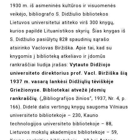
1930 m. iš asmeninės kultūros ir visuomenės
veikėjo, bibliografo S. Didžiulio bibliotekos
Lietuvos universitetui atiteko virš 300 knygų,
kurios papildė Lituanistikos skyrių. Šias knygas iš
S. Didžiulio pasiūlytų 828 spaudinių sąrašo
atsirinko Vaclovas Biržiška. Apie tai, kad su
knygomis į biblioteką atkeliavo ir įdomūs
rankraščiai liudija įrašas:
Vytauto Didžiojo
universiteto direktorius prof. Vacl. Biržiška šią
1937 m. vasarą lankėsi Didžiųlių tėviškėje
Griežionyse. Bibliotekai atvežė įdomių
rankraščių.
(„Bibliografijos žinios“, 1937, Nr. 4, p.
166). Didelė dalis vertingų knygų saugoma Vilniaus
universiteto bibliotekoje – 230, Kauno
technologijos universiteto bibliotekoje – 88,
Lietuvos mokslų akademijos bibliotekoje – 59,