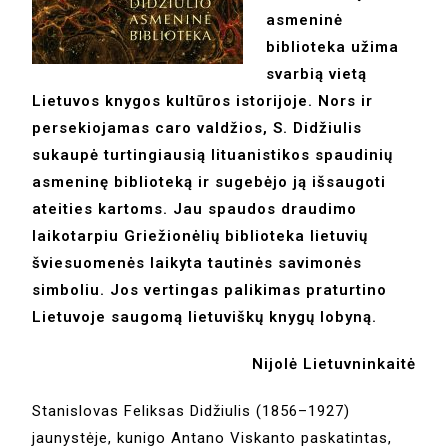
asmeninė
biblioteka užima
svarbią vietą
Lietuvos knygos kultūros istorijoje. Nors ir
persekiojamas caro valdžios, S. Didžiulis
sukaupė turtingiausią lituanistikos spaudinių
asmeninę biblioteką ir sugebėjo ją išsaugoti
ateities kartoms. Jau spaudos draudimo
laikotarpiu Griežionėlių biblioteka lietuvių
šviesuomenės laikyta tautinės savimonės
simboliu. Jos vertingas palikimas praturtino
Lietuvoje saugomą lietuviškų knygų lobyną.
Nijolė Lietuvninkaitė
Stanislovas Feliksas Didžiulis (1856–1927)
jaunystėje, kunigo Antano Viskanto paskatintas,