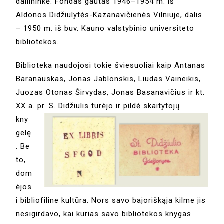
dailininkė. Fondas gautas 1946–1954 m. iš
Aldonos Didžiulytės-Kazanavičienės Vilniuje, dalis
– 1950 m. iš buv. Kauno valstybinio universiteto
bibliotekos.
Biblioteka naudojosi tokie šviesuoliai kaip Antanas
Baranauskas, Jonas Jablonskis, Liudas Vaineikis,
Juozas Otonas Širvydas, Jonas Basanavičius ir kt.
XX a. pr. S.
Didžiulis turėjo ir pildė skaitytojų
kny
gelę
. Be
to,
dom
ėjos
i bibliofiline kultūra. Nors savo bajoriškąja kilme jis
nesigirdavo, kai kurias savo bibliotekos knygas