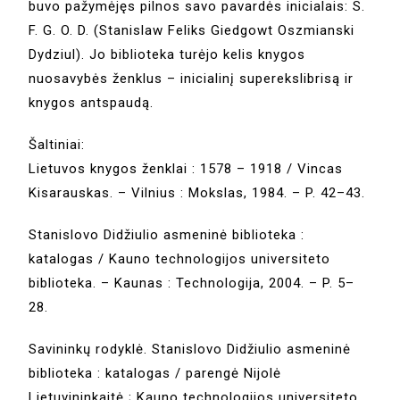
buvo pažymėjęs pilnos savo pavardės inicialais: S.
F. G. O. D. (Stanislaw Feliks Giedgowt Oszmianski
Dydziul). Jo biblioteka turėjo kelis knygos
nuosavybės ženklus – inicialinį superekslibrisą ir
knygos antspaudą.
Šaltiniai:
Lietuvos knygos ženklai : 1578 – 1918 / Vincas
Kisarauskas. – Vilnius : Mokslas, 1984. – P. 42–43.
Stanislovo Didžiulio asmeninė biblioteka :
katalogas / Kauno technologijos universiteto
biblioteka. – Kaunas : Technologija, 2004. – P. 5–
28.
Savininkų rodyklė. Stanislovo Didžiulio asmeninė
biblioteka : katalogas / parengė Nijolė
Lietuvininkaitė ; Kauno technologijos universiteto