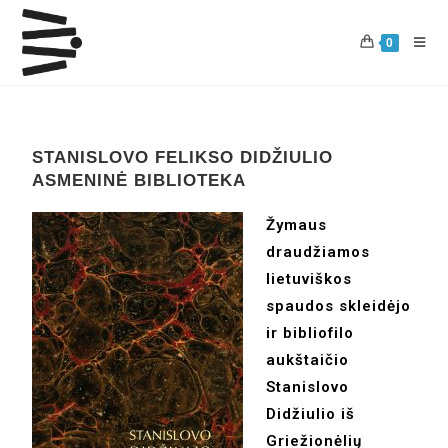
0
STANISLOVO FELIKSO DIDŽIULIO
ASMENINĖ BIBLIOTEKA
Žymaus
draudžiamos
lietuviškos
spaudos skleidėjo
ir bibliofilo
aukštaičio
Stanislovo
Didžiulio iš
Griežionėlių