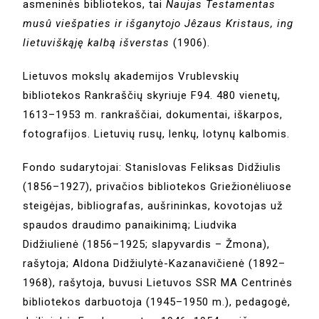
asmeninės bibliotekos, tai
Naujas Testamentas
musû viešpaties ir išganytojo Jêzaus Kristaus, ing
lietuviškąję kalbą išverstas
(1906).
Lietuvos mokslų akademijos Vrublevskių
bibliotekos Rankraščių skyriuje F94. 480 vienetų,
1613–1953 m. rankraščiai, dokumentai, iškarpos,
fotografijos. Lietuvių rusų, lenkų, lotynų kalbomis.
Fondo sudarytojai: Stanislovas Feliksas Didžiulis
(1856–1927), privačios bibliotekos Griežionėliuose
steigėjas, bibliografas, aušrininkas, kovotojas už
spaudos draudimo panaikinimą; Liudvika
Didžiulienė (1856–1925; slapyvardis – Žmona),
rašytoja; Aldona Didžiulytė-Kazanavičienė (1892–
1968), rašytoja, buvusi Lietuvos SSR MA Centrinės
bibliotekos darbuotoja (1945–1950 m.), pedagogė,