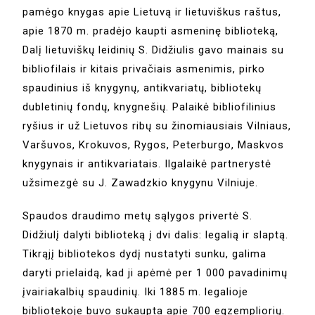
pamėgo knygas apie Lietuvą ir lietuviškus raštus,
apie 1870 m. pradėjo kaupti asmeninę biblioteką,
Dalį lietuviškų leidinių S. Didžiulis gavo mainais su
bibliofilais ir kitais privačiais asmenimis, pirko
spaudinius iš knygynų, antikvariatų, bibliotekų
dubletinių fondų, knygnešių. Palaikė bibliofilinius
ryšius ir už Lietuvos ribų su žinomiausiais Vilniaus,
Varšuvos, Krokuvos, Rygos, Peterburgo, Maskvos
knygynais ir antikvariatais. Ilgalaikė partnerystė
užsimezgė su J. Zawadzkio knygynu Vilniuje.
Spaudos draudimo metų sąlygos privertė S.
Didžiulį dalyti biblioteką į dvi dalis: legalią ir slaptą.
Tikrąjį bibliotekos dydį nustatyti sunku, galima
daryti prielaidą, kad ji apėmė per 1 000 pavadinimų
įvairiakalbių spaudinių. Iki 1885 m. legalioje
bibliotekoje buvo sukaupta apie 700 egzempliorių.