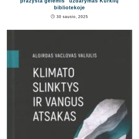
pražysta gėlėmis“ uždarymas Kurklių
bibliotekoje
30 sausio, 2025