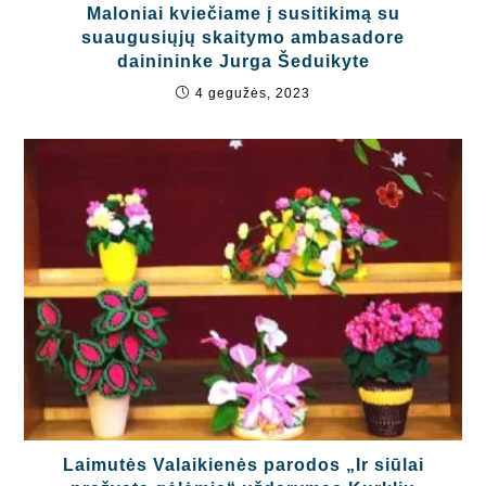
Maloniai kviečiame į susitikimą su
suaugusiųjų skaitymo ambasadore
dainininke Jurga Šeduikyte
4 gegužės, 2023
Laimutės Valaikienės parodos „Ir siūlai