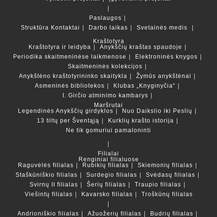
Paslaugos
Struktūra
Kontaktai
Darbo laikas
Svetainės medis
Kraštotyra
Kraštotyra ir leidyba
Anykščių kraštas spaudoje
Periodika skaitmeninėse laikmenose
Elektroninės knygos
Skaitmeninės kolekcijos
Anykštėno kraštotyrininko skaitykla
Žymūs anykštėnai
Asmeninės bibliotekos
Klubas „Knyginyčia“
I. Girčio atminimo kambarys
Maršrutai
Legendinės Anykščių girdyklos
Nuo Daikslio iki Peslių
13 tiltų per Šventąją
Kurklių krašto istorija
Ne tik gomuriui pamaloninti
Filialai
Renginiai filialuose
Raguvėlės filialas
Rubikių filialas
Skiemonių filialas
Staškūniškio filialas
Surdegio filialas
Svėdasų filialas
Svirnų II filialas
Šerių filialas
Traupio filialas
Viešintų filialas
Kavarsko filialas
Troškūnų filialas
Andrioniškio filialas
Ažuožerių filialas
Budrių filialas