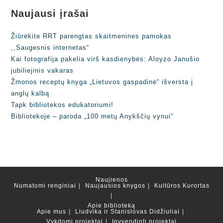
Naujausi įrašai
Žiūrėkite RRT parengtas skaitmenines pamokas
,,Saugesnis internetas“
Kai fotografija pakelia virš kasdienybės: Aloyzo Janušio
jubiliejinis vakaras
Žmonos receptų knyga „Lietuvos gaspadinė“ išversta į
anglų kalbą
Tapk bibliotekos edukatoriumi!
Bibliotekoje – paroda „100 metų Anykščių vynui“
Naujienos
Numatomi renginiai
Naujausios knygos
Kultūros Kurortas
Apie biblioteką
Apie mus
Liudvika ir Stanislovas Didžiuliai
Vykdomi projektai
Įgyvendinti projektai