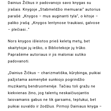
Dainius Žičkus ir padovanojo savo knygas su
įrašais. Knygoje „Stabmeldžio memuarai“ autorius
parašė: „Knygos – mus auginanti tyla“, o kitoje –
paliko įrašą: „Knygos lentynose traukiasi, galvose
– plečiasi…“
Nors knygos išleistos prieš keletą metų, bet
skaitytojai jų ieško, o Bibliotekoje jų trūko.
Paprašėme autoriaus ir jis maloniai sutiko
padovanoti.
„Dainius Žičkus – charizmatiška, kūrybinga, puikiai
pažįstama asmenybė sunkiojo pogrindžio
muzikantų bendruomenėje. Tačiau toli gražu ne
kiekvienas žino, jog talentų neskaičiuojantis
laisvamanis gabus ne tik garsams, teptukui, bet
puikiai suvaldo ir žodžius. Pirmoji Dainiaus knyga –