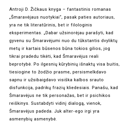
Antroji D. Žičkaus knyga – fantastinis romanas
„Šmaravėjaus nuotykiai“, pasak paties autoriaus,
yra ne tik literatūrinis, bet ir filologinis
eksperimentas. „Dabar užsinorėjau parašyti, kad
gyvenu su Šmaravėjumi nuo du tūkstantis dvyliktų
metų ir kartais būsenos būna tokios gilios, jog
tikrai pradedu tikėti, kad Šmaravėjus reali
beprotybė. Po ilgesnių kūrybinių išnaktų visa buitis,
tiesiogine to žodžio prasme, persismelkdavo
sapnu ir užsibaigdavo visiška kalbos srauto
disfunkcija, padrikų frazių kliedesiais. Panašu, kad
Šmaravėjus ne tik personažas, bet ir psichikos
reiškinys. Sustabdyti vidinį dialogą, vienok,
Šmaravėjus padeda. Juk alter-ego irgi yra
asmenybių asmenybė.