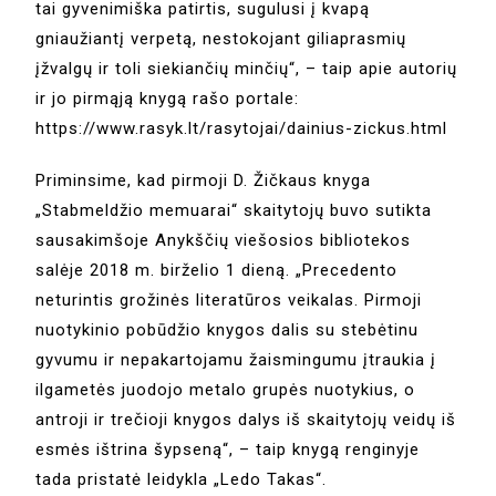
tai gyvenimiška patirtis, sugulusi į kvapą
gniaužiantį verpetą, nestokojant giliaprasmių
įžvalgų ir toli siekiančių minčių“, – taip apie autorių
ir jo pirmąją knygą rašo portale:
https://www.rasyk.lt/rasytojai/dainius-zickus.html
Priminsime, kad pirmoji D. Žičkaus knyga
„Stabmeldžio memuarai“ skaitytojų buvo sutikta
sausakimšoje Anykščių viešosios bibliotekos
salėje 2018 m. birželio 1 dieną. „Precedento
neturintis grožinės literatūros veikalas. Pirmoji
nuotykinio pobūdžio knygos dalis su stebėtinu
gyvumu ir nepakartojamu žaismingumu įtraukia į
ilgametės juodojo metalo grupės nuotykius, o
antroji ir trečioji knygos dalys iš skaitytojų veidų iš
esmės ištrina šypseną“, – taip knygą renginyje
tada pristatė leidykla „Ledo Takas“.