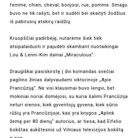
femme, chien, cheval, bonjour, rue, pomme. Smagu
buvo ne tik rašyti, bet ir sudėti bei skaityti žodžius
iš pabirusių atskirų raidžių.
Kruopščiai padirbėję, nutarėme šiek tiek
atsipalaiduoti ir pajudėti skambant nuotaikingai
Lou & Lenni-Kim dainai „Miraculous”.
Draugiškai pasiskirstę į dvi komandas svečiai
pagilino žinias dalyvaudami viktorinoje „Apie
Prancūziją“. Ne visi klausimai buvo lengvi, bet
mokiniai noriai domėjosi, su kuria šalimi Prancūzija
neturi sienos, kiek gyventojų gyvena, kiek sūrio
rūšių yra Prancūzijoje, kas yra knygos „Aplink
žemę per 80 dienų“ autorius, ar tiesa, kad Eifelio
bokštas aukštesnis už Vilniaus televizijos bokštą