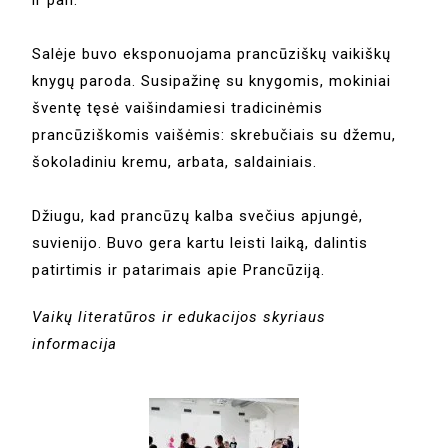
ir pan.
Salėje buvo eksponuojama prancūziškų vaikiškų
knygų paroda. Susipažinę su knygomis, mokiniai
šventę tęsė vaišindamiesi tradicinėmis
prancūziškomis vaišėmis: skrebučiais su džemu,
šokoladiniu kremu, arbata, saldainiais.
Džiugu, kad prancūzų kalba svečius apjungė,
suvienijo. Buvo gera kartu leisti laiką, dalintis
patirtimis ir patarimais apie Prancūziją.
Vaikų literatūros ir edukacijos skyriaus
informacija