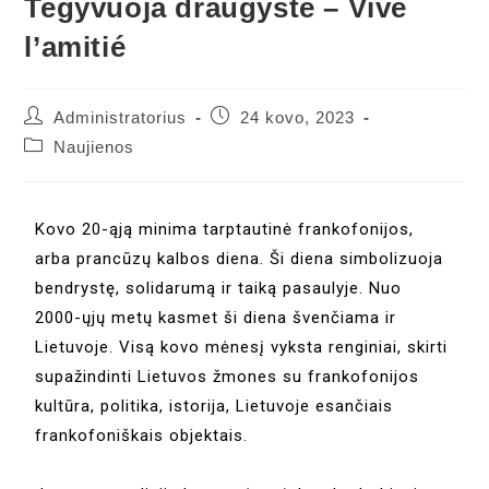
Tegyvuoja draugystė – Vive
l’amitié
Administratorius
24 kovo, 2023
Naujienos
Kovo 20-ąją minima tarptautinė frankofonijos,
arba prancūzų kalbos diena. Ši diena simbolizuoja
bendrystę, solidarumą ir taiką pasaulyje. Nuo
2000-ųjų metų kasmet ši diena švenčiama ir
Lietuvoje. Visą kovo mėnesį vyksta renginiai, skirti
supažindinti Lietuvos žmones su frankofonijos
kultūra, politika, istorija, Lietuvoje esančiais
frankofoniškais objektais.