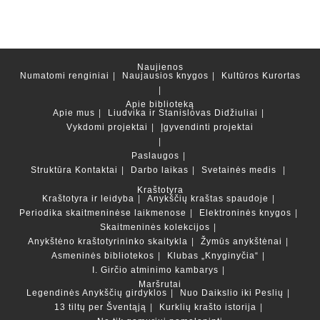
Naujienos
Numatomi renginiai
Naujausios knygos
Kultūros Kurortas
Apie biblioteką
Apie mus
Liudvika ir Stanislovas Didžiuliai
Vykdomi projektai
Įgyvendinti projektai
Paslaugos
Struktūra
Kontaktai
Darbo laikas
Svetainės medis
Kraštotyra
Kraštotyra ir leidyba
Anykščių kraštas spaudoje
Periodika skaitmeninėse laikmenose
Elektroninės knygos
Skaitmeninės kolekcijos
Anykštėno kraštotyrininko skaitykla
Žymūs anykštėnai
Asmeninės bibliotekos
Klubas „Knyginyčia“
I. Girčio atminimo kambarys
Maršrutai
Legendinės Anykščių girdyklos
Nuo Daikslio iki Peslių
13 tiltų per Šventąją
Kurklių krašto istorija