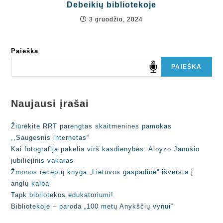
Debeikių bibliotekoje
3 gruodžio, 2024
Paieška
PAIEŠKA
Naujausi įrašai
Žiūrėkite RRT parengtas skaitmenines pamokas
,,Saugesnis internetas“
Kai fotografija pakelia virš kasdienybės: Aloyzo Janušio
jubiliejinis vakaras
Žmonos receptų knyga „Lietuvos gaspadinė“ išversta į
anglų kalbą
Tapk bibliotekos edukatoriumi!
Bibliotekoje – paroda „100 metų Anykščių vynui“