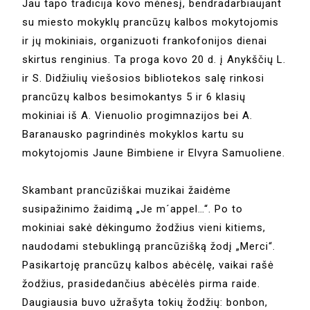
Jau tapo tradicija kovo mėnesį, bendradarbiaujant
su miesto mokyklų prancūzų kalbos mokytojomis
ir jų mokiniais, organizuoti frankofonijos dienai
skirtus renginius. Ta proga kovo 20 d. į Anykščių L.
ir S. Didžiulių viešosios bibliotekos salę rinkosi
prancūzų kalbos besimokantys 5 ir 6 klasių
mokiniai iš A. Vienuolio progimnazijos bei A.
Baranausko pagrindinės mokyklos kartu su
mokytojomis Jaune Bimbiene ir Elvyra Samuoliene.
Skambant prancūziškai muzikai žaidėme
susipažinimo žaidimą „Je m´appel…“. Po to
mokiniai sakė dėkingumo žodžius vieni kitiems,
naudodami stebuklingą prancūzišką žodį „Merci“.
Pasikartoję prancūzų kalbos abėcėlę, vaikai rašė
žodžius, prasidedančius abėcėlės pirma raide.
Daugiausia buvo užrašyta tokių žodžių: bonbon,