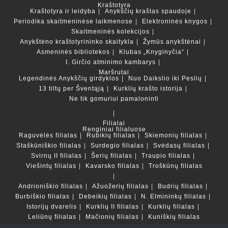
Kraštotyra
Kraštotyra ir leidyba
Anykščių kraštas spaudoje
Periodika skaitmeninėse laikmenose
Elektroninės knygos
Skaitmeninės kolekcijos
Anykštėno kraštotyrininko skaitykla
Žymūs anykštėnai
Asmeninės bibliotekos
Klubas „Knyginyčia“
I. Girčio atminimo kambarys
Maršrutai
Legendinės Anykščių girdyklos
Nuo Daikslio iki Peslių
13 tiltų per Šventąją
Kurklių krašto istorija
Ne tik gomuriui pamaloninti
Filialai
Renginiai filialuose
Raguvėlės filialas
Rubikių filialas
Skiemonių filialas
Staškūniškio filialas
Surdegio filialas
Svėdasų filialas
Svirnų II filialas
Šerių filialas
Traupio filialas
Viešintų filialas
Kavarsko filialas
Troškūnų filialas
Andrioniškio filialas
Ažuožerių filialas
Budrių filialas
Burbiškio filialas
Debeikių filialas
N. Elmininkų filialas
Istorijų dvarelis
Kurklių II filialas
Kurklių filialas
Leliūnų filialas
Mačionių filialas
Kuniškių filialas