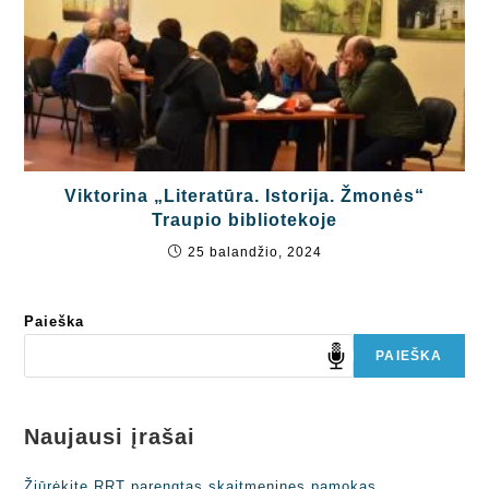
Viktorina „Literatūra. Istorija. Žmonės“
Traupio bibliotekoje
25 balandžio, 2024
Paieška
PAIEŠKA
Naujausi įrašai
Žiūrėkite RRT parengtas skaitmenines pamokas