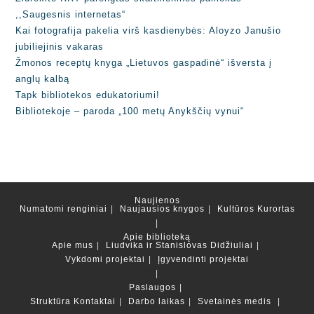
,,Saugesnis internetas“
Kai fotografija pakelia virš kasdienybės: Aloyzo Janušio
jubiliejinis vakaras
Žmonos receptų knyga „Lietuvos gaspadinė“ išversta į
anglų kalbą
Tapk bibliotekos edukatoriumi!
Bibliotekoje – paroda „100 metų Anykščių vynui“
Naujienos
Numatomi renginiai
Naujausios knygos
Kultūros Kurortas
Apie biblioteką
Apie mus
Liudvika ir Stanislovas Didžiuliai
Vykdomi projektai
Įgyvendinti projektai
Paslaugos
Struktūra
Kontaktai
Darbo laikas
Svetainės medis