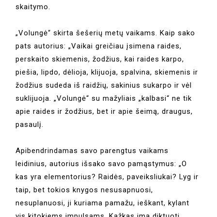
skaitymo.
„Volungė“ skirta šešerių metų vaikams. Kaip sako
pats autorius: „Vaikai greičiau įsimena raides,
perskaito skiemenis, žodžius, kai raides karpo,
piešia, lipdo, dėlioja, klijuoja, spalvina, skiemenis ir
žodžius sudeda iš raidžių, sakinius sukarpo ir vėl
suklijuoja. „Volungė“ su mažyliais „kalbasi“ ne tik
apie raides ir žodžius, bet ir apie šeimą, draugus,
pasaulį.
Apibendrindamas savo parengtus vaikams
leidinius, autorius išsako savo pamąstymus: „O
kas yra elementorius? Raidės, paveiksliukai? Lyg ir
taip, bet tokios knygos nesusapnuosi,
nesuplanuosi, ji kuriama pamažu, ieškant, kylant
vis kitokiems impulsams. Kažkas ima diktuoti