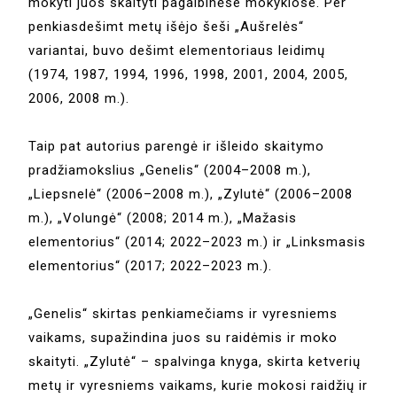
mokyti juos skaityti pagalbinėse mokyklose. Per
penkiasdešimt metų išėjo šeši „Aušrelės“
variantai, buvo dešimt elementoriaus leidimų
(1974, 1987, 1994, 1996, 1998, 2001, 2004, 2005,
2006, 2008 m.).
Taip pat autorius parengė ir išleido skaitymo
pradžiamokslius „Genelis“ (2004–2008 m.),
„Liepsnelė“ (2006–2008 m.), „Zylutė“ (2006–2008
m.), „Volungė“ (2008; 2014 m.), „Mažasis
elementorius“ (2014; 2022–2023 m.) ir „Linksmasis
elementorius“ (2017; 2022–2023 m.).
„Genelis“ skirtas penkiamečiams ir vyresniems
vaikams, supažindina juos su raidėmis ir moko
skaityti. „Zylutė“ – spalvinga knyga, skirta ketverių
metų ir vyresniems vaikams, kurie mokosi raidžių ir