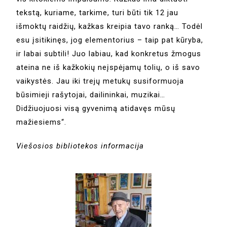
tekstą, kuriame, tarkime, turi būti tik 12 jau
išmoktų raidžių, kažkas kreipia tavo ranką… Todėl
esu įsitikinęs, jog elementorius – taip pat kūryba,
ir labai subtili! Juo labiau, kad konkretus žmogus
ateina ne iš kažkokių neįspėjamų tolių, o iš savo
vaikystės. Jau iki trejų metukų susiformuoja
būsimieji rašytojai, dailininkai, muzikai…
Didžiuojuosi visą gyvenimą atidavęs mūsų
mažiesiems“.
Viešosios bibliotekos informacija