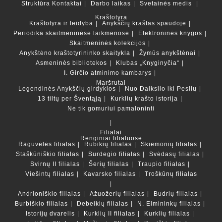
Struktūra
Kontaktai
Darbo laikas
Svetainės medis
Kraštotyra
Kraštotyra ir leidyba
Anykščių kraštas spaudoje
Periodika skaitmeninėse laikmenose
Elektroninės knygos
Skaitmeninės kolekcijos
Anykštėno kraštotyrininko skaitykla
Žymūs anykštėnai
Asmeninės bibliotekos
Klubas „Knyginyčia“
I. Girčio atminimo kambarys
Maršrutai
Legendinės Anykščių girdyklos
Nuo Daikslio iki Peslių
13 tiltų per Šventąją
Kurklių krašto istorija
Ne tik gomuriui pamaloninti
Filialai
Renginiai filialuose
Raguvėlės filialas
Rubikių filialas
Skiemonių filialas
Staškūniškio filialas
Surdegio filialas
Svėdasų filialas
Svirnų II filialas
Šerių filialas
Traupio filialas
Viešintų filialas
Kavarsko filialas
Troškūnų filialas
Andrioniškio filialas
Ažuožerių filialas
Budrių filialas
Burbiškio filialas
Debeikių filialas
N. Elmininkų filialas
Istorijų dvarelis
Kurklių II filialas
Kurklių filialas