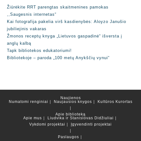
Žiūrėkite RRT parengtas skaitmenines pamokas
,,Saugesnis internetas“
Kai fotografija pakelia virš kasdienybės: Aloyzo Janušio
jubiliejinis vakaras
Žmonos receptų knyga „Lietuvos gaspadinė“ išversta į
anglų kalbą
Tapk bibliotekos edukatoriumi!
Bibliotekoje – paroda „100 metų Anykščių vynui“
Naujienos
Numatomi renginiai
Naujausios knygos
Kultūros Kurortas
Apie biblioteką
Apie mus
Liudvika ir Stanislovas Didžiuliai
Vykdomi projektai
Įgyvendinti projektai
Paslaugos