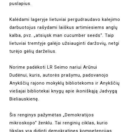
puslapius.
Kalėdami lageryje lietuviai pergudraudavo kalejimo
darbuotojus rašydami laiškus artimiesiems anglų
kalba, pvz. „atsiųsk man cucumber seeds“. Taip
lietuviai tremtyje galėjo užsiauginti daržovių, netgi
turėjo gėlių darželius.
Norime padėkoti LR Seimo nariui Arūnui
Dudėnui, kuris, autorės prašymu, padovanojo
Anykščių rajono mokyklų bibliotekoms ir Anykščių
viešajai bibliotekai knygų apie ikoniškąją Jadvygą
Bieliauskienę.
Šis renginys pažymėtas „Demokratijos
mikroskopo“ ženklu. Tai renginių ciklas, kurio
tikslas yra didinti demokratines kompetencijas