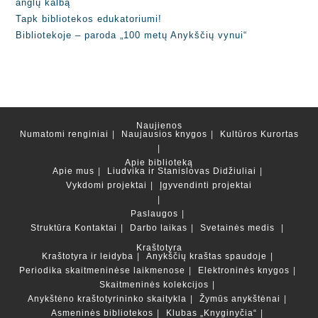
anglų kalbą
Tapk bibliotekos edukatoriumi!
Bibliotekoje – paroda „100 metų Anykščių vynui“
Naujienos
Numatomi renginiai
Naujausios knygos
Kultūros Kurortas
Apie biblioteką
Apie mus
Liudvika ir Stanislovas Didžiuliai
Vykdomi projektai
Įgyvendinti projektai
Paslaugos
Struktūra
Kontaktai
Darbo laikas
Svetainės medis
Kraštotyra
Kraštotyra ir leidyba
Anykščių kraštas spaudoje
Periodika skaitmeninėse laikmenose
Elektroninės knygos
Skaitmeninės kolekcijos
Anykštėno kraštotyrininko skaitykla
Žymūs anykštėnai
Asmeninės bibliotekos
Klubas „Knyginyčia“