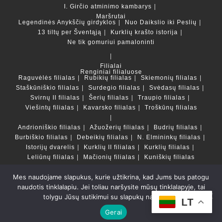
I. Girčio atminimo kambarys
Maršrutai
Legendinės Anykščių girdyklos
Nuo Daikslio iki Peslių
13 tiltų per Šventąją
Kurklių krašto istorija
Ne tik gomuriui pamaloninti
Filialai
Renginiai filialuose
Raguvėlės filialas
Rubikių filialas
Skiemonių filialas
Staškūniškio filialas
Surdegio filialas
Svėdasų filialas
Svirnų II filialas
Šerių filialas
Traupio filialas
Viešintų filialas
Kavarsko filialas
Troškūnų filialas
Andrioniškio filialas
Ažuožerių filialas
Budrių filialas
Burbiškio filialas
Debeikių filialas
N. Elmininkų filialas
Istorijų dvarelis
Kurklių II filialas
Kurklių filialas
Leliūnų filialas
Mačionių filialas
Kuniškių filialas
Mes naudojame slapukus, kurie užtikrina, kad Jums bus patogu
Duomenų bazės ir katalogai
naudotis tinklalapiu. Jei toliau naršysite mūsų tinklalapyje, tai
LT
tolygu Jūsų sutikimui su slapukų naudojimu.
Copyright © Anykščių rajono savivaldybės Liudvikos ir
LT
Stanislovo Didžiulių viešoji biblioteka 2022 Powered by
Gerai
Getspace