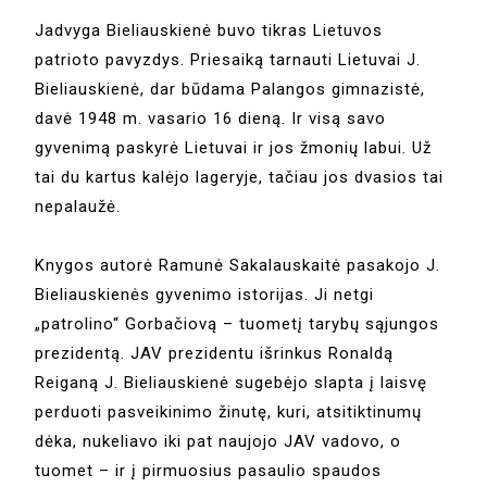
Jadvyga Bieliauskienė buvo tikras Lietuvos
patrioto pavyzdys. Priesaiką tarnauti Lietuvai J.
Bieliauskienė, dar būdama Palangos gimnazistė,
davė 1948 m. vasario 16 dieną. Ir visą savo
gyvenimą paskyrė Lietuvai ir jos žmonių labui. Už
tai du kartus kalėjo lageryje, tačiau jos dvasios tai
nepalaužė.
Knygos autorė Ramunė Sakalauskaitė pasakojo J.
Bieliauskienės gyvenimo istorijas. Ji netgi
„patrolino“ Gorbačiovą – tuometį tarybų sąjungos
prezidentą. JAV prezidentu išrinkus Ronaldą
Reiganą J. Bieliauskienė sugebėjo slapta į laisvę
perduoti pasveikinimo žinutę, kuri, atsitiktinumų
dėka, nukeliavo iki pat naujojo JAV vadovo, o
tuomet – ir į pirmuosius pasaulio spaudos