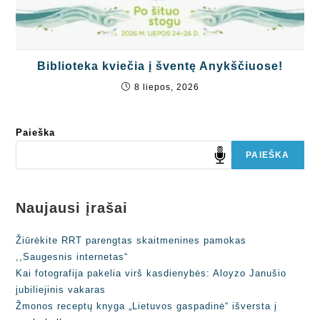
Biblioteka kviečia į šventę Anykščiuose!
8 liepos, 2026
Paieška
PAIEŠKA
Naujausi įrašai
Žiūrėkite RRT parengtas skaitmenines pamokas
,,Saugesnis internetas“
Kai fotografija pakelia virš kasdienybės: Aloyzo Janušio
jubiliejinis vakaras
Žmonos receptų knyga „Lietuvos gaspadinė“ išversta į