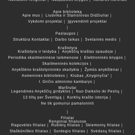
Apie biblioteką
Apie mus
Liudvika ir Stanislovas Didžiuliai
Vykdomi projektai
Įgyvendinti projektai
Paslaugos
Struktūra
Kontaktai
Darbo laikas
Svetainės medis
Kraštotyra
Kraštotyra ir leidyba
Anykščių kraštas spaudoje
Periodika skaitmeninėse laikmenose
Elektroninės knygos
Skaitmeninės kolekcijos
Anykštėno kraštotyrininko skaitykla
Žymūs anykštėnai
Asmeninės bibliotekos
Klubas „Knyginyčia“
I. Girčio atminimo kambarys
Maršrutai
Legendinės Anykščių girdyklos
Nuo Daikslio iki Peslių
13 tiltų per Šventąją
Kurklių krašto istorija
Ne tik gomuriui pamaloninti
Filialai
Renginiai filialuose
Raguvėlės filialas
Rubikių filialas
Skiemonių filialas
Staškūniškio filialas
Surdegio filialas
Svėdasų filialas