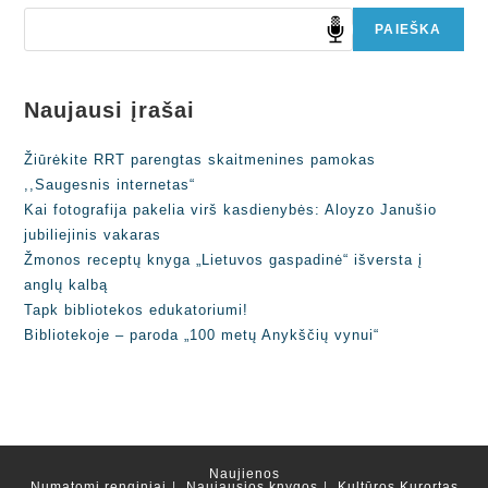
PAIEŠKA
Naujausi įrašai
Žiūrėkite RRT parengtas skaitmenines pamokas
,,Saugesnis internetas“
Kai fotografija pakelia virš kasdienybės: Aloyzo Janušio
jubiliejinis vakaras
Žmonos receptų knyga „Lietuvos gaspadinė“ išversta į
anglų kalbą
Tapk bibliotekos edukatoriumi!
Bibliotekoje – paroda „100 metų Anykščių vynui“
Naujienos
Numatomi renginiai
Naujausios knygos
Kultūros Kurortas