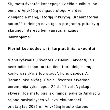
Šių metų šventės koncepcija kviečia susiburti po
bendru Anykščių dangaus stogu – erdve,
vienijančia meną, istoriją ir kūrybą. Organizatoriai
paruošė turiningą savaitgalio programą, pritaikytą
skirtingų interesų bei įvairaus amžiaus
lankytojams.
Floristikos šedevrai ir tarptautiniai akcentai
Vienu ryškiausių šventės vizualinių akcentų jau
penktadienį taps tarptautinis floristinių kilimų
konkursas „Po šituo stogu“, kuris papuoš A.
Baranausko aikštę. Oficiali šventės atvėrimo
ceremonija vyks liepos 24 d., 17 val., Vyskupo
skvere. Jos metu bus iškilmingai pakelta Anykščių
rajono savivaldybės vėliava, visuomenei
pristatytas 2026 m. Anykščių krašto Garbės