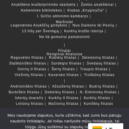
Anykštėno kraštotyrininko skaitykla
Žymūs anykštėnai
Asmeninės bibliotekos
Klubas „Knyginyčia“
I. Girčio atminimo kambarys
Maršrutai
Legendinės Anykščių girdyklos
Nuo Daikslio iki Peslių
13 tiltų per Šventąją
Kurklių krašto istorija
Ne tik gomuriui pamaloninti
Filialai
Renginiai filialuose
Raguvėlės filialas
Rubikių filialas
Skiemonių filialas
Staškūniškio filialas
Surdegio filialas
Svėdasų filialas
Svirnų II filialas
Šerių filialas
Traupio filialas
Viešintų filialas
Kavarsko filialas
Troškūnų filialas
Andrioniškio filialas
Ažuožerių filialas
Budrių filialas
Burbiškio filialas
Debeikių filialas
N. Elmininkų filialas
Istorijų dvarelis
Kurklių II filialas
Kurklių filialas
Leliūnų filialas
Mačionių filialas
Kuniškių filialas
Mes naudojame slapukus, kurie užtikrina, kad Jums bus patogu
Duomenų bazės ir katalogai
naudotis tinklalapiu. Jei toliau naršysite mūsų tinklalapyje, tai
LT
tolygu Jūsų sutikimui su slapukų naudojimu.
Copyright © Anykščių rajono savivaldybės Liudvikos ir