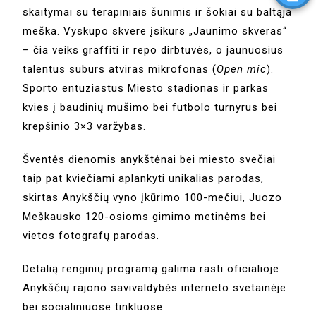
skaitymai su terapiniais šunimis ir šokiai su baltąja
meška. Vyskupo skvere įsikurs „Jaunimo skveras“
– čia veiks graffiti ir repo dirbtuvės, o jaunuosius
talentus suburs atviras mikrofonas (
Open mic
).
Sporto entuziastus Miesto stadionas ir parkas
kvies į baudinių mušimo bei futbolo turnyrus bei
krepšinio 3×3 varžybas.
Šventės dienomis anykštėnai bei miesto svečiai
taip pat kviečiami aplankyti unikalias parodas,
skirtas Anykščių vyno įkūrimo 100-mečiui, Juozo
Meškausko 120-osioms gimimo metinėms bei
vietos fotografų parodas.
Detalią renginių programą galima rasti oficialioje
Anykščių rajono savivaldybės interneto svetainėje
bei socialiniuose tinkluose.