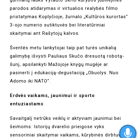
gurmanų lauks Vytauto Šerio kūrybos jubiliejinės
parodos atidarymas ir virtualios realybės filmo
pristatymas Koplyčioje, žurnalo „Kultūros kurortas“
3-ojo numerio sutiktuvės bei literatūriniai
skaitymai ant Rašytojų kalvos.
Šventės metu lankytojai taip pat turės unikalią
galimybę išvysti Pauliaus Skučo dresuotą robotą-
šunį, apsilankyti Mažojoje knygų mugėje ar
pasinerti į edukaciją-degustaciją „Obuolys. Nuo
Adomo iki NATO“.
Erdvės vaikams, jaunimui ir sporto
entuziastams
Savaitgalį netrūks veiklų ir aktyviam jaunimui bei
šeimoms. Istorijų dvarelio prieigose vyks
sensoriniai skaitymai vaikams, kūrybinės dirbtuvės,