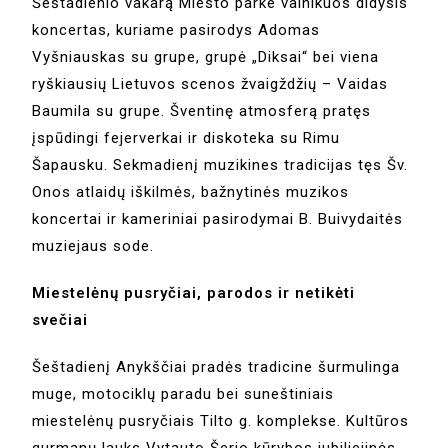
Šeštadienio vakarą Miesto parke vainikuos didysis
koncertas, kuriame pasirodys Adomas
Vyšniauskas su grupe, grupė „Diksai“ bei viena
ryškiausių Lietuvos scenos žvaigždžių – Vaidas
Baumila su grupe. Šventinę atmosferą pratęs
įspūdingi fejerverkai ir diskoteka su Rimu
Šapausku. Sekmadienį muzikines tradicijas tęs Šv.
Onos atlaidų iškilmės, bažnytinės muzikos
koncertai ir kameriniai pasirodymai B. Buivydaitės
muziejaus sode.
Miestelėnų pusryčiai, parodos ir netikėti
svečiai
Šeštadienį Anykščiai pradės tradicine šurmulinga
muge, motociklų paradu bei suneštiniais
miestelėnų pusryčiais Tilto g. komplekse. Kultūros