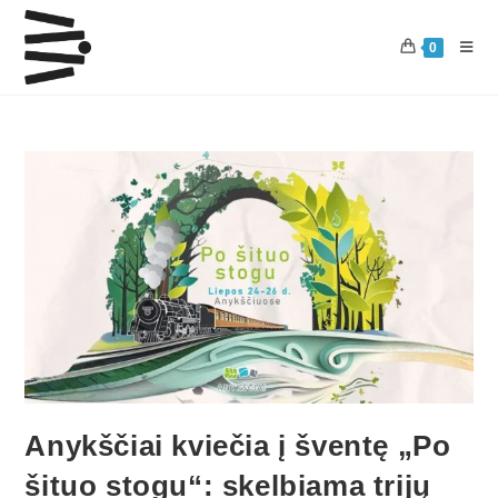
0
Anykščiai kviečia į šventę „Po
šituo stogu“: skelbiama trijų