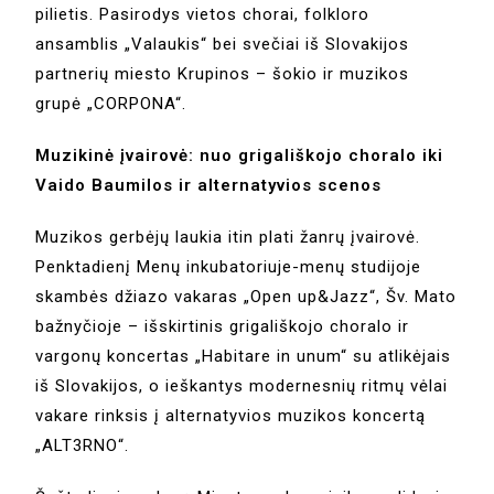
pilietis. Pasirodys vietos chorai, folkloro
ansamblis „Valaukis“ bei svečiai iš Slovakijos
partnerių miesto Krupinos – šokio ir muzikos
grupė „CORPONA“.
Muzikinė įvairovė: nuo grigališkojo choralo iki
Vaido Baumilos ir alternatyvios scenos
Muzikos gerbėjų laukia itin plati žanrų įvairovė.
Penktadienį Menų inkubatoriuje-menų studijoje
skambės džiazo vakaras „Open up&Jazz“, Šv. Mato
bažnyčioje – išskirtinis grigališkojo choralo ir
vargonų koncertas „Habitare in unum“ su atlikėjais
iš Slovakijos, o ieškantys modernesnių ritmų vėlai
vakare rinksis į alternatyvios muzikos koncertą
„ALT3RNO“.