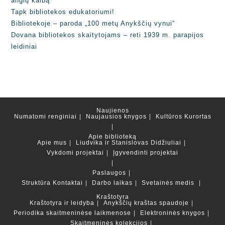
anglų kalbą
Tapk bibliotekos edukatoriumi!
Bibliotekoje – paroda „100 metų Anykščių vynui“
Dovana bibliotekos skaitytojams – reti 1939 m. parapijos
leidiniai
Naujienos
Numatomi renginiai
Naujausios knygos
Kultūros Kurortas
Apie biblioteką
Apie mus
Liudvika ir Stanislovas Didžiuliai
Vykdomi projektai
Įgyvendinti projektai
Paslaugos
Struktūra
Kontaktai
Darbo laikas
Svetainės medis
Kraštotyra
Kraštotyra ir leidyba
Anykščių kraštas spaudoje
Periodika skaitmeninėse laikmenose
Elektroninės knygos
Skaitmeninės kolekcijos