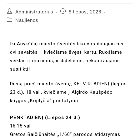
Administratorius
8 liepos, 2026
Naujienos
Iki Anykščių miesto šventės liko vos daugiau nei
dvi savaitės – kviečiame švęsti kartu. Ruošiame
veiklas ir mažiems, ir dideliems, nekantraujame
susitikti!
Dieną prieš miesto šventę, KETVIRTADIENĮ (liepos
23 d.), 18 val., kviečiame į Algirdo Kaušpėdo
knygos „Koplyčia“ pristatymą.
PENKTADIENĮ (Liepos 24 d.)
16.15 val.
Gretos Balčiūnaitės „1/60“ parodos atidarymas