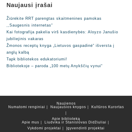
Naujausi įrašai
Žiūrėkite RRT parengtas skaitmenines pamokas
,,Saugesnis internetas“
Kai fotografija pakelia virš kasdienybės: Aloyzo Janušio
jubiliejinis vakaras
Žmonos receptų knyga „Lietuvos gaspadinė“ išversta į
anglų kalbą
Tapk bibliotekos edukatoriumi!
Bibliotekoje – paroda „100 metų Anykščių vynui“
Naujienos
Numatomi renginiai
Naujausios knygos
Kultūros Kurortas
Apie biblioteką
Apie mus
Liudvika ir Stanislovas Didžiuliai
Vykdomi projektai
Įgyvendinti projektai