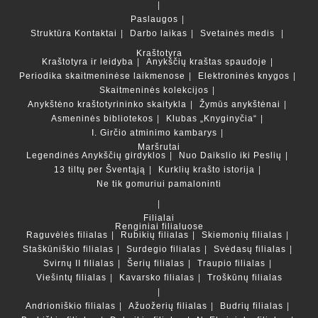
Paslaugos
Struktūra
Kontaktai
Darbo laikas
Svetainės medis
Kraštotyra
Kraštotyra ir leidyba
Anykščių kraštas spaudoje
Periodika skaitmeninėse laikmenose
Elektroninės knygos
Skaitmeninės kolekcijos
Anykštėno kraštotyrininko skaitykla
Žymūs anykštėnai
Asmeninės bibliotekos
Klubas „Knyginyčia“
I. Girčio atminimo kambarys
Maršrutai
Legendinės Anykščių girdyklos
Nuo Daikslio iki Peslių
13 tiltų per Šventąją
Kurklių krašto istorija
Ne tik gomuriui pamaloninti
Filialai
Renginiai filialuose
Raguvėlės filialas
Rubikių filialas
Skiemonių filialas
Staškūniškio filialas
Surdegio filialas
Svėdasų filialas
Svirnų II filialas
Šerių filialas
Traupio filialas
Viešintų filialas
Kavarsko filialas
Troškūnų filialas
Andrioniškio filialas
Ažuožerių filialas
Budrių filialas