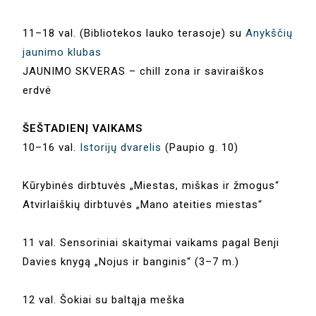
11–18 val. (Bibliotekos lauko terasoje) su
Anykščių
jaunimo klubas
JAUNIMO SKVERAS – chill zona ir saviraiškos
erdvė
ŠEŠTADIENĮ VAIKAMS
10–16 val.
Istorijų dvarelis
(Paupio g. 10)
Kūrybinės dirbtuvės „Miestas, miškas ir žmogus“
Atvirlaiškių dirbtuvės „Mano ateities miestas“
11 val. Sensoriniai skaitymai vaikams pagal Benji
Davies knygą „Nojus ir banginis“ (3–7 m.)
12 val. Šokiai su baltąja meška