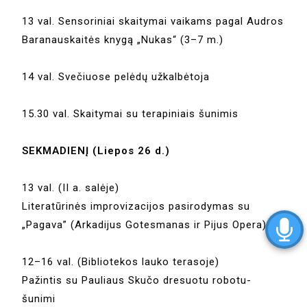
13 val. Sensoriniai skaitymai vaikams pagal Audros
Baranauskaitės knygą „Nukas“ (3–7 m.)
14 val. Svečiuose pelėdų užkalbėtoja
15.30 val. Skaitymai su terapiniais šunimis
SEKMADIENĮ (Liepos 26 d.)
13 val. (II a. salėje)
Literatūrinės improvizacijos pasirodymas su
„Pagava” (Arkadijus Gotesmanas ir Pijus Opera)
12–16 val. (Bibliotekos lauko terasoje)
Pažintis su Pauliaus Skučo dresuotu robotu-
šunimi