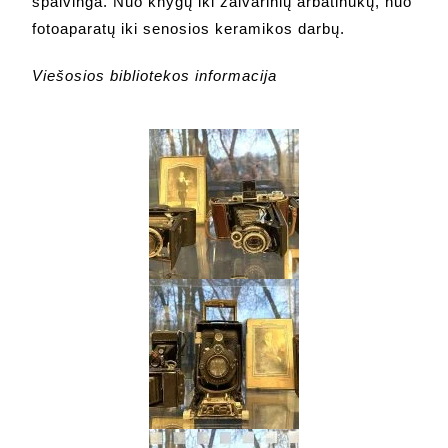
spalvinga. Nuo knygų iki žalvarinių arbatinukų, nuo
fotoaparatų iki senosios keramikos darbų.
Viešosios bibliotekos informacija