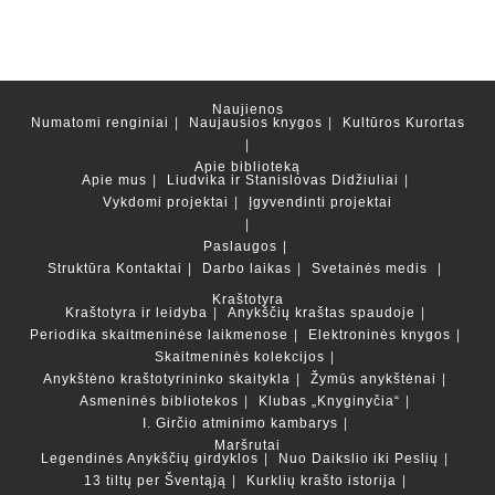
Naujienos
Numatomi renginiai
Naujausios knygos
Kultūros Kurortas
Apie biblioteką
Apie mus
Liudvika ir Stanislovas Didžiuliai
Vykdomi projektai
Įgyvendinti projektai
Paslaugos
Struktūra
Kontaktai
Darbo laikas
Svetainės medis
Kraštotyra
Kraštotyra ir leidyba
Anykščių kraštas spaudoje
Periodika skaitmeninėse laikmenose
Elektroninės knygos
Skaitmeninės kolekcijos
Anykštėno kraštotyrininko skaitykla
Žymūs anykštėnai
Asmeninės bibliotekos
Klubas „Knyginyčia“
I. Girčio atminimo kambarys
Maršrutai
Legendinės Anykščių girdyklos
Nuo Daikslio iki Peslių
13 tiltų per Šventąją
Kurklių krašto istorija