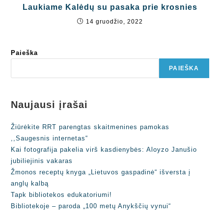
Laukiame Kalėdų su pasaka prie krosnies
14 gruodžio, 2022
Paieška
PAIEŠKA
Naujausi įrašai
Žiūrėkite RRT parengtas skaitmenines pamokas
,,Saugesnis internetas“
Kai fotografija pakelia virš kasdienybės: Aloyzo Janušio
jubiliejinis vakaras
Žmonos receptų knyga „Lietuvos gaspadinė“ išversta į
anglų kalbą
Tapk bibliotekos edukatoriumi!
Bibliotekoje – paroda „100 metų Anykščių vynui“