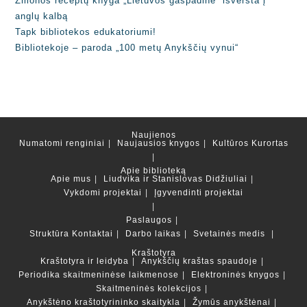
Žmonos receptų knyga „Lietuvos gaspadinė“ išversta į
anglų kalbą
Tapk bibliotekos edukatoriumi!
Bibliotekoje – paroda „100 metų Anykščių vynui“
Naujienos
Numatomi renginiai
Naujausios knygos
Kultūros Kurortas
Apie biblioteką
Apie mus
Liudvika ir Stanislovas Didžiuliai
Vykdomi projektai
Įgyvendinti projektai
Paslaugos
Struktūra
Kontaktai
Darbo laikas
Svetainės medis
Kraštotyra
Kraštotyra ir leidyba
Anykščių kraštas spaudoje
Periodika skaitmeninėse laikmenose
Elektroninės knygos
Skaitmeninės kolekcijos
Anykštėno kraštotyrininko skaitykla
Žymūs anykštėnai