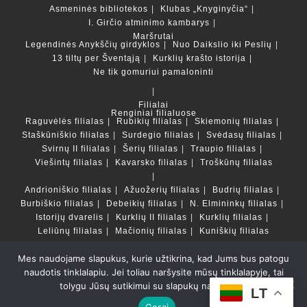
Asmeninės bibliotekos
Klubas „Knyginyčia“
I. Girčio atminimo kambarys
Maršrutai
Legendinės Anykščių girdyklos
Nuo Daikslio iki Peslių
13 tiltų per Šventąją
Kurklių krašto istorija
Ne tik gomuriui pamaloninti
Filialai
Renginiai filialuose
Raguvėlės filialas
Rubikių filialas
Skiemonių filialas
Staškūniškio filialas
Surdegio filialas
Svėdasų filialas
Svirnų II filialas
Šerių filialas
Traupio filialas
Viešintų filialas
Kavarsko filialas
Troškūnų filialas
Andrioniškio filialas
Ažuožerių filialas
Budrių filialas
Burbiškio filialas
Debeikių filialas
N. Elmininkų filialas
Istorijų dvarelis
Kurklių II filialas
Kurklių filialas
Leliūnų filialas
Mačionių filialas
Kuniškių filialas
Mes naudojame slapukus, kurie užtikrina, kad Jums bus patogu
Duomenų bazės ir katalogai
naudotis tinklalapiu. Jei toliau naršysite mūsų tinklalapyje, tai
LT
tolygu Jūsų sutikimui su slapukų naudojimu.
Copyright © Anykščių rajono savivaldybės Liudvikos ir
LT
Stanislovo Didžiulių viešoji biblioteka 2022 Powered by
Gerai