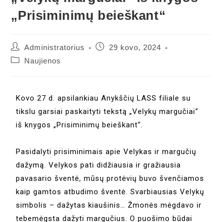
„Prisiminimų beieškant“
Administratorius
29 kovo, 2024
Naujienos
Kovo 27 d. apsilankiau Anykščių LASS filiale su
tikslu garsiai paskaityti tekstą „Velykų margučiai“
iš knygos „Prisiminimų beieškant“.
Pasidalyti prisiminimais apie Velykas ir margučių
dažymą. Velykos pati didžiausia ir gražiausia
pavasario šventė, mūsų protėvių buvo švenčiamos
kaip gamtos atbudimo šventė. Svarbiausias Velykų
simbolis – dažytas kiaušinis… Žmonės mėgdavo ir
tebemėgsta dažyti margučius. O puošimo būdai