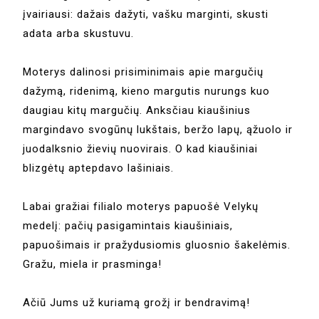
įvairiausi: dažais dažyti, vašku marginti, skusti
adata arba skustuvu.
Moterys dalinosi prisiminimais apie margučių
dažymą, ridenimą, kieno margutis nurungs kuo
daugiau kitų margučių. Anksčiau kiaušinius
margindavo svogūnų lukštais, beržo lapų, ąžuolo ir
juodalksnio žievių nuovirais. O kad kiaušiniai
blizgėtų aptepdavo lašiniais.
Labai gražiai filialo moterys papuošė Velykų
medelį: pačių pasigamintais kiaušiniais,
papuošimais ir pražydusiomis gluosnio šakelėmis.
Gražu, miela ir prasminga!
Ačiū Jums už kuriamą grožį ir bendravimą!