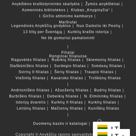
Anykštėno kraštotyrininko skaitykla
Žymūs anykštėnai
Asmeninės bibliotekos
Klubas „Knyginyčia“
I. Girčio atminimo kambarys
Maršrutai
Legendinės Anykščių girdyklos
Nuo Daikslio iki Peslių
13 tiltų per Šventąją
Kurklių krašto istorija
Ne tik gomuriui pamaloninti
Filialai
Renginiai filialuose
Raguvėlės filialas
Rubikių filialas
Skiemonių filialas
Staškūniškio filialas
Surdegio filialas
Svėdasų filialas
Svirnų II filialas
Šerių filialas
Traupio filialas
Viešintų filialas
Kavarsko filialas
Troškūnų filialas
Andrioniškio filialas
Ažuožerių filialas
Budrių filialas
Burbiškio filialas
Debeikių filialas
N. Elmininkų filialas
Istorijų dvarelis
Kurklių II filialas
Kurklių filialas
Leliūnų filialas
Mačionių filialas
Kuniškių filialas
Duomenų bazės ir katalogai
LT
Copyright © Anykščių rajono savivaldybės Liudvikos ir
LT