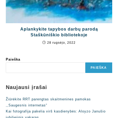
Aplankykite tapybos darbų parodą
Staškūniškio bibliotekoje
28 rugsėjo, 2022
Paieška
PAIEŠKA
Naujausi įrašai
Žiūrėkite RRT parengtas skaitmenines pamokas
,,Saugesnis internetas“
Kai fotografija pakelia virš kasdienybės: Aloyzo Janušio
jubiliejinis vakaras