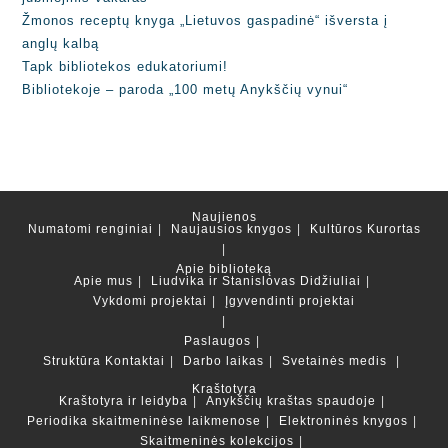
Žmonos receptų knyga „Lietuvos gaspadinė“ išversta į
anglų kalbą
Tapk bibliotekos edukatoriumi!
Bibliotekoje – paroda „100 metų Anykščių vynui“
Naujienos
Numatomi renginiai
Naujausios knygos
Kultūros Kurortas
Apie biblioteką
Apie mus
Liudvika ir Stanislovas Didžiuliai
Vykdomi projektai
Įgyvendinti projektai
Paslaugos
Struktūra
Kontaktai
Darbo laikas
Svetainės medis
Kraštotyra
Kraštotyra ir leidyba
Anykščių kraštas spaudoje
Periodika skaitmeninėse laikmenose
Elektroninės knygos
Skaitmeninės kolekcijos