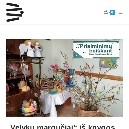
0
„Velykų margučiai“ iš knygos