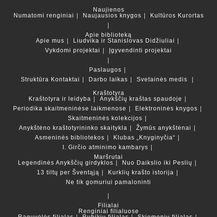
Naujienos
Numatomi renginiai
Naujausios knygos
Kultūros Kurortas
Apie biblioteką
Apie mus
Liudvika ir Stanislovas Didžiuliai
Vykdomi projektai
Įgyvendinti projektai
Paslaugos
Struktūra
Kontaktai
Darbo laikas
Svetainės medis
Kraštotyra
Kraštotyra ir leidyba
Anykščių kraštas spaudoje
Periodika skaitmeninėse laikmenose
Elektroninės knygos
Skaitmeninės kolekcijos
Anykštėno kraštotyrininko skaitykla
Žymūs anykštėnai
Asmeninės bibliotekos
Klubas „Knyginyčia“
I. Girčio atminimo kambarys
Maršrutai
Legendinės Anykščių girdyklos
Nuo Daikslio iki Peslių
13 tiltų per Šventąją
Kurklių krašto istorija
Ne tik gomuriui pamaloninti
Filialai
Renginiai filialuose
Raguvėlės filialas
Rubikių filialas
Skiemonių filialas