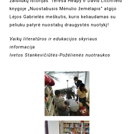
žaisliukų istorijas. Teresa Heapy ir David Litchfield
knygoje „Nuostabusis Mėnulio žemėlapis“ atgijo
Lėjos Gabrielės meškutis, kuris keliaudamas su
peliuku patyrė nuostabų draugystės nuotykį!
Vaikų literatūros ir edukacijos skyriaus
informacija
Ivetos Stankevičiūtės-Požėlienės nuotraukos