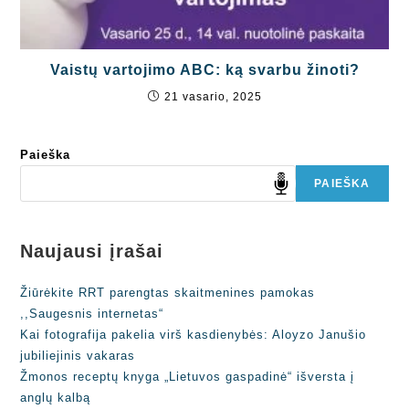
Vaistų vartojimo ABC: ką svarbu žinoti?
21 vasario, 2025
Paieška
PAIEŠKA
Naujausi įrašai
Žiūrėkite RRT parengtas skaitmenines pamokas
,,Saugesnis internetas“
Kai fotografija pakelia virš kasdienybės: Aloyzo Janušio
jubiliejinis vakaras
Žmonos receptų knyga „Lietuvos gaspadinė“ išversta į
anglų kalbą