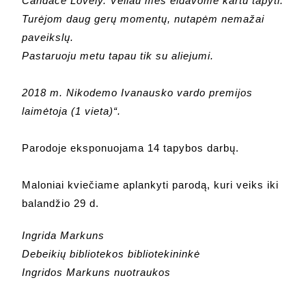
Candace Lovely. Vėliau mes eidavome kartu tapyti.
Turėjom daug gerų momentų, nutapėm nemažai
paveikslų.
Pastaruoju metu tapau tik su aliejumi.
2018 m. Nikodemo Ivanausko vardo premijos
laimėtoja (1 vieta)“.
Parodoje eksponuojama 14 tapybos darbų.
Maloniai kviečiame aplankyti parodą, kuri veiks iki
balandžio 29 d.
Ingrida Markuns
Debeikių bibliotekos bibliotekininkė
Ingridos Markuns nuotraukos