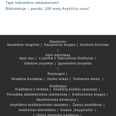
Tapk bibliotekos edukatoriumi!
Bibliotekoje – paroda „100 metų Anykščių vynui“
Naujienos
Numatomi renginiai
Naujausios knygos
Kultūros Kurortas
Apie biblioteką
Apie mus
Liudvika ir Stanislovas Didžiuliai
Vykdomi projektai
Įgyvendinti projektai
Paslaugos
Struktūra
Kontaktai
Darbo laikas
Svetainės medis
Kraštotyra
Kraštotyra ir leidyba
Anykščių kraštas spaudoje
Periodika skaitmeninėse laikmenose
Elektroninės knygos
Skaitmeninės kolekcijos
Anykštėno kraštotyrininko skaitykla
Žymūs anykštėnai
Asmeninės bibliotekos
Klubas „Knyginyčia“
I. Girčio atminimo kambarys