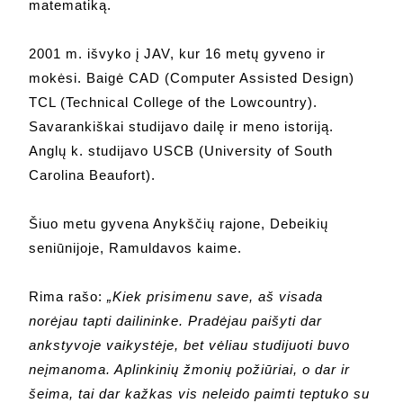
matematiką.
2001 m. išvyko į JAV, kur 16 metų gyveno ir
mokėsi. Baigė CAD (Computer Assisted Design)
TCL (Technical College of the Lowcountry).
Savarankiškai studijavo dailę ir meno istoriją.
Anglų k. studijavo USCB (University of South
Carolina Beaufort).
Šiuo metu gyvena Anykščių rajone, Debeikių
seniūnijoje, Ramuldavos kaime.
Rima rašo:
„Kiek prisimenu save, aš visada
norėjau tapti dailininke. Pradėjau paišyti dar
ankstyvoje vaikystėje, bet vėliau studijuoti buvo
neįmanoma. Aplinkinių žmonių požiūriai, o dar ir
šeima, tai dar kažkas vis neleido paimti teptuko su