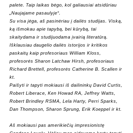
palete. Taip laikas bėgo, kol galiausiai atsidūriau
„Naujajame pasaulyje“.
Su visa jėga, aš pasinėriau į dailės studijas. Viską,
ką išmokau apie tapybą, bei kūrybą, tai
skaitydama ir studijuodama įvairią literatūrą.
Išklausiau daugelio dailės istorijos ir kritikos
paskaitų kaip profesoriaus William Kloss,
profesorės Sharon Latchaw Hirsh, profesoriaus
Richard Brettell, profesorės Catherine B. Scallen ir
kt.
Paišyti ir tapyti mokiausi iš dailininkų David Curtis,
Robert Liberace, Ken Howad RA, Jeffrey Watts,
Robert Brindley RSMA, Lela Harty, Perri Sparks,
Dan Thompson, Sharon Sprung, Erik Koeppel ir kt.
Aš mokiausi pas amerikiečių impresionistę