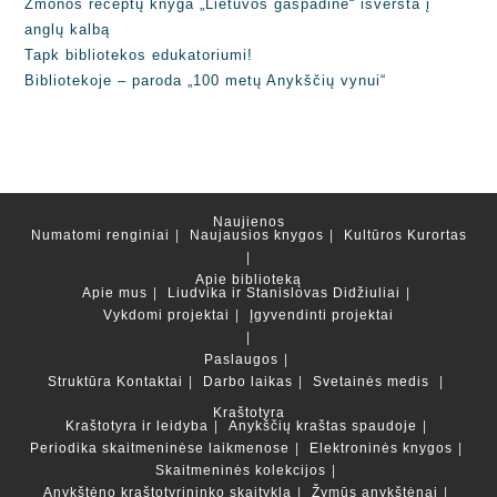
Žmonos receptų knyga „Lietuvos gaspadinė“ išversta į
anglų kalbą
Tapk bibliotekos edukatoriumi!
Bibliotekoje – paroda „100 metų Anykščių vynui“
Naujienos
Numatomi renginiai
Naujausios knygos
Kultūros Kurortas
Apie biblioteką
Apie mus
Liudvika ir Stanislovas Didžiuliai
Vykdomi projektai
Įgyvendinti projektai
Paslaugos
Struktūra
Kontaktai
Darbo laikas
Svetainės medis
Kraštotyra
Kraštotyra ir leidyba
Anykščių kraštas spaudoje
Periodika skaitmeninėse laikmenose
Elektroninės knygos
Skaitmeninės kolekcijos
Anykštėno kraštotyrininko skaitykla
Žymūs anykštėnai