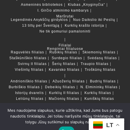
Asmeninės bibliotekos
Klubas „Knyginyčia“
I. Girčio atminimo kambarys
Maršrutai
Legendinės Anykščių girdyklos
Nuo Daikslio iki Peslių
13 tiltų per Šventąją
Kurklių krašto istorija
Ne tik gomuriui pamaloninti
Filialai
Renginiai filialuose
Raguvėlės filialas
Rubikių filialas
Skiemonių filialas
Staškūniškio filialas
Surdegio filialas
Svėdasų filialas
Svirnų II filialas
Šerių filialas
Traupio filialas
Viešintų filialas
Kavarsko filialas
Troškūnų filialas
Andrioniškio filialas
Ažuožerių filialas
Budrių filialas
Burbiškio filialas
Debeikių filialas
N. Elmininkų filialas
Istorijų dvarelis
Kurklių II filialas
Kurklių filialas
Leliūnų filialas
Mačionių filialas
Kuniškių filialas
Mes naudojame slapukus, kurie užtikrina, kad Jums bus patogu
Duomenų bazės ir katalogai
naudotis tinklalapiu. Jei toliau naršysite mūsų tinklalapyje, tai
LT
tolygu Jūsų sutikimui su slapukų naudojimu.
Copyright © Anykščių rajono savivaldybės Liudvikos ir
LT
Stanislovo Didžiulių viešoji biblioteka 2022 Powered by