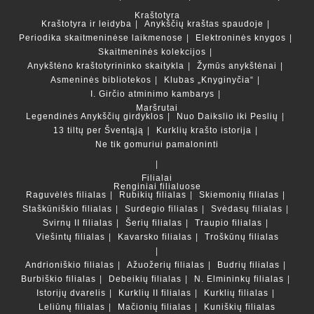
Kraštotyra
Kraštotyra ir leidyba
Anykščių kraštas spaudoje
Periodika skaitmeninėse laikmenose
Elektroninės knygos
Skaitmeninės kolekcijos
Anykštėno kraštotyrininko skaitykla
Žymūs anykštėnai
Asmeninės bibliotekos
Klubas „Knyginyčia“
I. Girčio atminimo kambarys
Maršrutai
Legendinės Anykščių girdyklos
Nuo Daikslio iki Peslių
13 tiltų per Šventąją
Kurklių krašto istorija
Ne tik gomuriui pamaloninti
Filialai
Renginiai filialuose
Raguvėlės filialas
Rubikių filialas
Skiemonių filialas
Staškūniškio filialas
Surdegio filialas
Svėdasų filialas
Svirnų II filialas
Šerių filialas
Traupio filialas
Viešintų filialas
Kavarsko filialas
Troškūnų filialas
Andrioniškio filialas
Ažuožerių filialas
Budrių filialas
Burbiškio filialas
Debeikių filialas
N. Elmininkų filialas
Istorijų dvarelis
Kurklių II filialas
Kurklių filialas
Leliūnų filialas
Mačionių filialas
Kuniškių filialas