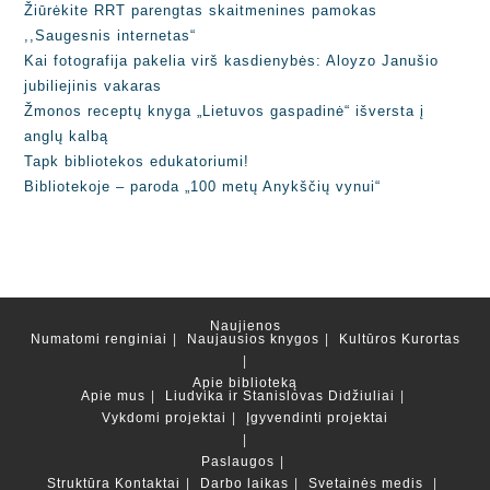
Žiūrėkite RRT parengtas skaitmenines pamokas
,,Saugesnis internetas“
Kai fotografija pakelia virš kasdienybės: Aloyzo Janušio
jubiliejinis vakaras
Žmonos receptų knyga „Lietuvos gaspadinė“ išversta į
anglų kalbą
Tapk bibliotekos edukatoriumi!
Bibliotekoje – paroda „100 metų Anykščių vynui“
Naujienos
Numatomi renginiai
Naujausios knygos
Kultūros Kurortas
Apie biblioteką
Apie mus
Liudvika ir Stanislovas Didžiuliai
Vykdomi projektai
Įgyvendinti projektai
Paslaugos
Struktūra
Kontaktai
Darbo laikas
Svetainės medis