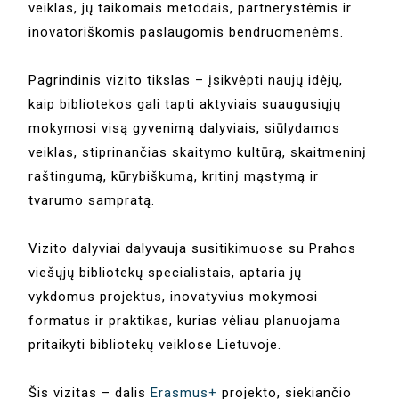
veiklas, jų taikomais metodais, partnerystėmis ir
inovatoriškomis paslaugomis bendruomenėms.
Pagrindinis vizito tikslas – įsikvėpti naujų idėjų,
kaip bibliotekos gali tapti aktyviais suaugusiųjų
mokymosi visą gyvenimą dalyviais, siūlydamos
veiklas, stiprinančias skaitymo kultūrą, skaitmeninį
raštingumą, kūrybiškumą, kritinį mąstymą ir
tvarumo sampratą.
Vizito dalyviai dalyvauja susitikimuose su Prahos
viešųjų bibliotekų specialistais, aptaria jų
vykdomus projektus, inovatyvius mokymosi
formatus ir praktikas, kurias vėliau planuojama
pritaikyti bibliotekų veiklose Lietuvoje.
Šis vizitas – dalis
Erasmus+
projekto, siekiančio