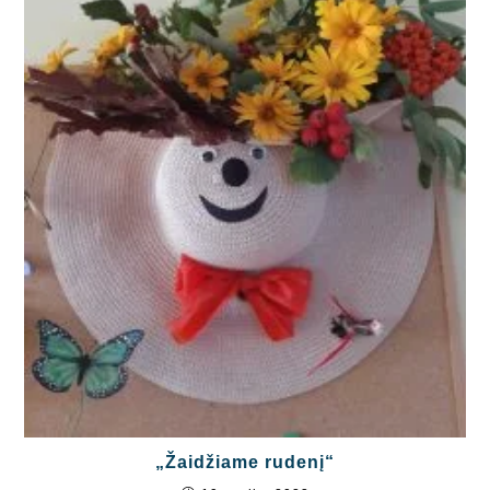
„Žaidžiame rudenį“