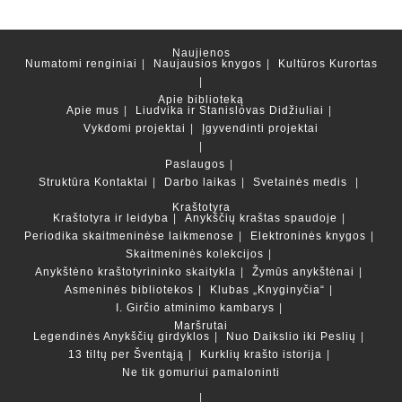
Naujienos
Numatomi renginiai
Naujausios knygos
Kultūros Kurortas
Apie biblioteką
Apie mus
Liudvika ir Stanislovas Didžiuliai
Vykdomi projektai
Įgyvendinti projektai
Paslaugos
Struktūra
Kontaktai
Darbo laikas
Svetainės medis
Kraštotyra
Kraštotyra ir leidyba
Anykščių kraštas spaudoje
Periodika skaitmeninėse laikmenose
Elektroninės knygos
Skaitmeninės kolekcijos
Anykštėno kraštotyrininko skaitykla
Žymūs anykštėnai
Asmeninės bibliotekos
Klubas „Knyginyčia“
I. Girčio atminimo kambarys
Maršrutai
Legendinės Anykščių girdyklos
Nuo Daikslio iki Peslių
13 tiltų per Šventąją
Kurklių krašto istorija
Ne tik gomuriui pamaloninti