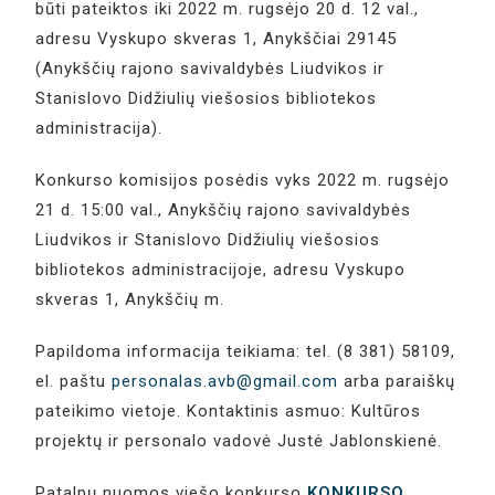
būti pateiktos iki 2022 m. rugsėjo 20 d. 12 val.,
adresu Vyskupo skveras 1, Anykščiai 29145
(Anykščių rajono savivaldybės Liudvikos ir
Stanislovo Didžiulių viešosios bibliotekos
administracija).
Konkurso komisijos posėdis vyks 2022 m. rugsėjo
21 d. 15:00 val., Anykščių rajono savivaldybės
Liudvikos ir Stanislovo Didžiulių viešosios
bibliotekos administracijoje, adresu Vyskupo
skveras 1, Anykščių m.
Papildoma informacija teikiama: tel. (8 381) 58109,
el. paštu
personalas.avb@gmail.com
arba paraiškų
pateikimo vietoje. Kontaktinis asmuo: Kultūros
projektų ir personalo vadovė Justė Jablonskienė.
Patalpų nuomos viešo konkurso
KONKURSO