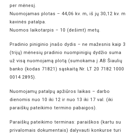
per mėnesį.
Nuomojamas plotas – 44,06 kv. m, iš jų 30,12 kv. m
kavinės patalpa.
Nuomos laikotarpis – 10 (dešimt) metų.
Pradinio piniginio įnašo dydis – ne mažesnis kaip 3
(trijų) mėnesių pradinio nuompinigių dydžio suma
už visą nuomojamą plotą (sumokama į AB Šiaulių
banko (kodas 71821) sąskaitą Nr. LT 20 7182 1000
0014 2895).
Nuomojamų patalpų apžiūros laikas – darbo
dienomis nuo 10 iki 12 ir nuo 13 iki 17 val. (iki
paraiškų pateikimo termino pabaigos).
Paraiškų pateikimo terminas: paraiškos (kartu su
privalomais dokumentais) dalyvauti konkurse turi