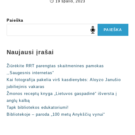
19 spalio, 2023
Paieška
PAIEŠKA
Naujausi įrašai
Žiūrėkite RRT parengtas skaitmenines pamokas
,,Saugesnis internetas“
Kai fotografija pakelia virš kasdienybės: Aloyzo Janušio
jubiliejinis vakaras
Žmonos receptų knyga „Lietuvos gaspadinė“ išversta į
anglų kalbą
Tapk bibliotekos edukatoriumi!
Bibliotekoje – paroda „100 metų Anykščių vynui“