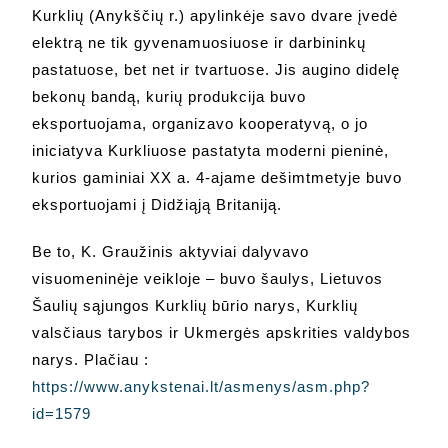
Kurklių (Anykščių r.) apylinkėje savo dvare įvedė
elektrą ne tik gyvenamuosiuose ir darbininkų
pastatuose, bet net ir tvartuose. Jis augino didelę
bekonų bandą, kurių produkcija buvo
eksportuojama, organizavo kooperatyvą, o jo
iniciatyva Kurkliuose pastatyta moderni pieninė,
kurios gaminiai XX a. 4-ajame dešimtmetyje buvo
eksportuojami į Didžiąją Britaniją.
Be to, K. Graužinis aktyviai dalyvavo
visuomeninėje veikloje – buvo šaulys, Lietuvos
Šaulių sąjungos Kurklių būrio narys, Kurklių
valsčiaus tarybos ir Ukmergės apskrities valdybos
narys. Plačiau :
https://www.anykstenai.lt/asmenys/asm.php?
id=1579