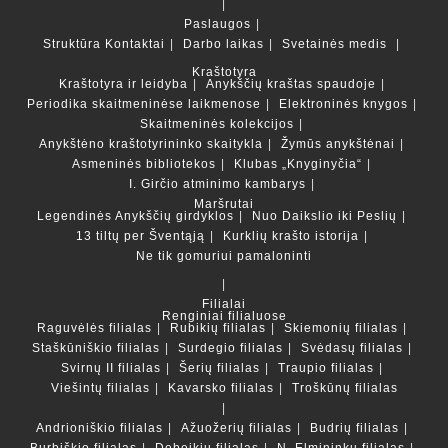
Paslaugos
Struktūra
Kontaktai
Darbo laikas
Svetainės medis
Kraštotyra
Kraštotyra ir leidyba
Anykščių kraštas spaudoje
Periodika skaitmeninėse laikmenose
Elektroninės knygos
Skaitmeninės kolekcijos
Anykštėno kraštotyrininko skaitykla
Žymūs anykštėnai
Asmeninės bibliotekos
Klubas „Knyginyčia“
I. Girčio atminimo kambarys
Maršrutai
Legendinės Anykščių girdyklos
Nuo Daikslio iki Peslių
13 tiltų per Šventąją
Kurklių krašto istorija
Ne tik gomuriui pamaloninti
Filialai
Renginiai filialuose
Raguvėlės filialas
Rubikių filialas
Skiemonių filialas
Staškūniškio filialas
Surdegio filialas
Svėdasų filialas
Svirnų II filialas
Šerių filialas
Traupio filialas
Viešintų filialas
Kavarsko filialas
Troškūnų filialas
Andrioniškio filialas
Ažuožerių filialas
Budrių filialas
Burbiškio filialas
Debeikių filialas
N. Elmininkų filialas