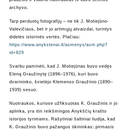
archyvo.
Tarp perduotų fotografijų – ne tik J. Motiejūno-
Valevičiaus, bet ir jo artimųjų atvaizdai, turintys
didelės istorinės vertės. Plačiau:
https://www.anykstenai.lt/asmenys/asm.php?
id=829
Svarbu paminėti, kad J. Motiejūnas buvo vedęs
Eleną Graužinytę (1896–1976), kuri buvo
dvarininko, švietėjo Klemenso Graužinio (1890–
1939) sesuo.
Nuotraukos, kuriose užfiksuotas K. Graužinis ir jo
aplinka, yra itin reikšmingos Anykščių krašto
istorijos tyrimams. Rašytiniai šaltiniai liudija, kad
K. Graužinis buvo pažangus ūkininkas: pirmasis