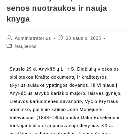
senos nuotraukos ir nauja
knyga
Administratorius
30 sausio, 2025
Naujienos
Sausio 29 d. Anykščių L. ir S. Didžiulių viešosios
bibliotekos Krašto dokumentų ir kraštotyros
skyrius sulaukė ypatingos dovanos. Iš Vilniaus į
Anykščius atvyko kariškio majoro, laisvės gynėjo,
Lietuvos kariuomenės savanorio, Vyčio Kryžiaus
ordininko, politinio kalinio Jono Motiejūno-
Valevičiaus (1893–1959) anūkė Dalia Bukelienė ir
Viešajai bibliotekai padovanojo devynias XX a.
pradžios ir vidurio nuotraukas iš savo šeimos