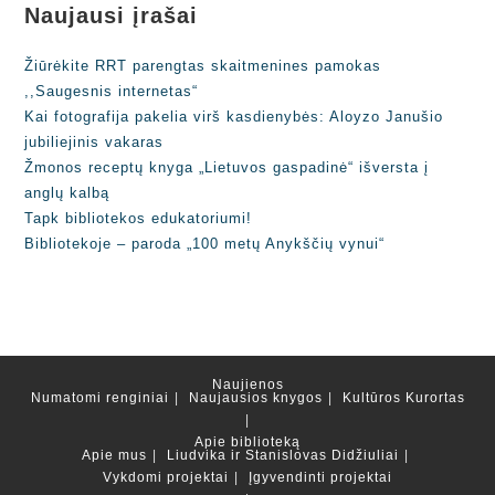
Naujausi įrašai
Žiūrėkite RRT parengtas skaitmenines pamokas
,,Saugesnis internetas“
Kai fotografija pakelia virš kasdienybės: Aloyzo Janušio
jubiliejinis vakaras
Žmonos receptų knyga „Lietuvos gaspadinė“ išversta į
anglų kalbą
Tapk bibliotekos edukatoriumi!
Bibliotekoje – paroda „100 metų Anykščių vynui“
Naujienos
Numatomi renginiai
Naujausios knygos
Kultūros Kurortas
Apie biblioteką
Apie mus
Liudvika ir Stanislovas Didžiuliai
Vykdomi projektai
Įgyvendinti projektai