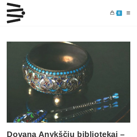
0
Dovana Anykščių bibliotekai –