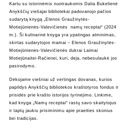
Kartu su istorinėmis nuotraukomis Dalia Bukelienė
Anykščių viešajai bibliotekai padovanojo pačios
sudarytą knygą „Elenos Graužinytės-
Motiejūnienės-Valevičienės namų receptai“ (2024
m.). Ši kulinarinė knyga yra ypatingas atminimas,
skirtas sudarytojos mamai – Elenos Graužinytės-
Motiejūnienės-Valevičienės dukrai Laimai
Motiejūnaitei-Račienei, kuri, deja, nebesulaukė jos
pasirodymo.
Dėkojame viešniai už vertingas dovanas, kurios
papildys Anykščių bibliotekos kraštotyros fondus ir
prisidės prie krašto istorijos tyrinėjimo. Linkime,
kad knyga „Namų receptai“ rastų savo skaitytojus
ir taptų jaukiu prisiminimu apie praeities skonius
bei tradicijas.