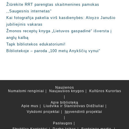
Žiūrėkite RRT parengtas skaitmenines pamokas
,,Saugesnis internetas“
Kai fotografija pakelia virš kasdienybės: Aloyzo Janušio
jubiliejinis vakaras
Žmonos receptų knyga „Lietuvos gaspadinė“ išversta į
anglų kalbą
Tapk bibliotekos edukatoriumi!
Bibliotekoje – paroda „100 metų Anykščių vynui“
Naujienos
Numatomi renginiai
Naujausios knygos
Kultūros Kurortas
Apie biblioteką
Apie mus
Liudvika ir Stanislovas Didžiuliai
Vykdomi projektai
Įgyvendinti projektai
Paslaugos
Struktūra
Kontaktai
Darbo laikas
Svetainės medis