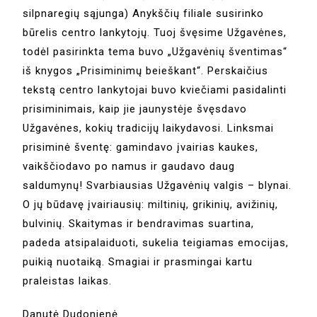
silpnaregių sąjunga) Anykščių filiale susirinko
būrelis centro lankytojų. Tuoj švęsime Užgavėnes,
todėl pasirinkta tema buvo „Užgavėnių šventimas“
iš knygos „Prisiminimų beieškant“. Perskaičius
tekstą centro lankytojai buvo kviečiami pasidalinti
prisiminimais, kaip jie jaunystėje švęsdavo
Užgavėnes, kokių tradicijų laikydavosi. Linksmai
prisiminė šventę: gamindavo įvairias kaukes,
vaikščiodavo po namus ir gaudavo daug
saldumynų! Svarbiausias Užgavėnių valgis – blynai.
O jų būdavę įvairiausių: miltinių, grikinių, avižinių,
bulvinių. Skaitymas ir bendravimas suartina,
padeda atsipalaiduoti, sukelia teigiamas emocijas,
puikią nuotaiką. Smagiai ir prasmingai kartu
praleistas laikas.
Danutė Dudonienė