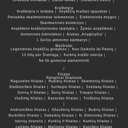
Kraštotyra
Kraštotyra ir leidyba
Anykščių kraštas spaudoje
Periodika skaitmeninėse laikmenose
Elektroninės knygos
Skaitmeninės kolekcijos
Anykštėno kraštotyrininko skaitykla
Žymūs anykštėnai
Asmeninės bibliotekos
Klubas „Knyginyčia“
I. Girčio atminimo kambarys
Maršrutai
Legendinės Anykščių girdyklos
Nuo Daikslio iki Peslių
13 tiltų per Šventąją
Kurklių krašto istorija
Ne tik gomuriui pamaloninti
Filialai
Renginiai filialuose
Raguvėlės filialas
Rubikių filialas
Skiemonių filialas
Staškūniškio filialas
Surdegio filialas
Svėdasų filialas
Svirnų II filialas
Šerių filialas
Traupio filialas
Viešintų filialas
Kavarsko filialas
Troškūnų filialas
Andrioniškio filialas
Ažuožerių filialas
Budrių filialas
Burbiškio filialas
Debeikių filialas
N. Elmininkų filialas
Istorijų dvarelis
Kurklių II filialas
Kurklių filialas
Leliūnų filialas
Mačionių filialas
Kuniškių filialas