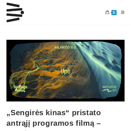
Skip
to
0
content
„Sengirės kinas“ pristato
antrąjį programos filmą –