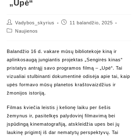
„Upė“
Post
Post
Vadybos_skyrius
11 balandžio, 2025
author:
published:
Post
Naujienos
category:
Balandžio 16 d. vakare mūsų bibliotekoje kiną ir
aplinkosaugą jungiantis projektas „Sengirės kinas“
pristatys antrąjį savo programos filmą – „Upė“. Tai
vizualiai stulbinanti dokumentinė odisėja apie tai, kaip
upės formavo mūsų planetos kraštovaizdžius ir
žmonijos istoriją.
Filmas kviečia leistis į kelionę laiku per šešis
žemynus ir, pasitelkęs palydovinį filmavimą bei
įspūdingą kinematografiją, atskleidžia upes bei jų
laukinę prigimtį iš dar nematytų perspektyvų. Tai