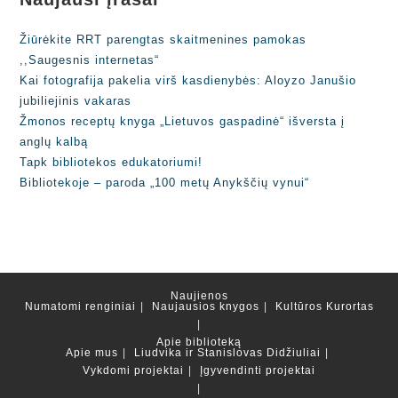
Žiūrėkite RRT parengtas skaitmenines pamokas
,,Saugesnis internetas“
Kai fotografija pakelia virš kasdienybės: Aloyzo Janušio
jubiliejinis vakaras
Žmonos receptų knyga „Lietuvos gaspadinė“ išversta į
anglų kalbą
Tapk bibliotekos edukatoriumi!
Bibliotekoje – paroda „100 metų Anykščių vynui“
Naujienos
Numatomi renginiai
Naujausios knygos
Kultūros Kurortas
Apie biblioteką
Apie mus
Liudvika ir Stanislovas Didžiuliai
Vykdomi projektai
Įgyvendinti projektai