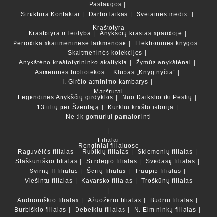
Paslaugos
Struktūra
Kontaktai
Darbo laikas
Svetainės medis
Kraštotyra
Kraštotyra ir leidyba
Anykščių kraštas spaudoje
Periodika skaitmeninėse laikmenose
Elektroninės knygos
Skaitmeninės kolekcijos
Anykštėno kraštotyrininko skaitykla
Žymūs anykštėnai
Asmeninės bibliotekos
Klubas „Knyginyčia“
I. Girčio atminimo kambarys
Maršrutai
Legendinės Anykščių girdyklos
Nuo Daikslio iki Peslių
13 tiltų per Šventąją
Kurklių krašto istorija
Ne tik gomuriui pamaloninti
Filialai
Renginiai filialuose
Raguvėlės filialas
Rubikių filialas
Skiemonių filialas
Staškūniškio filialas
Surdegio filialas
Svėdasų filialas
Svirnų II filialas
Šerių filialas
Traupio filialas
Viešintų filialas
Kavarsko filialas
Troškūnų filialas
Andrioniškio filialas
Ažuožerių filialas
Budrių filialas
Burbiškio filialas
Debeikių filialas
N. Elmininkų filialas