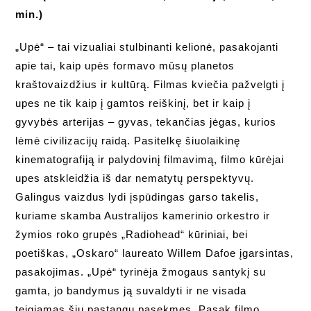
min.)
„Upė“ – tai vizualiai stulbinanti kelionė, pasakojanti
apie tai, kaip upės formavo mūsų planetos
kraštovaizdžius ir kultūrą. Filmas kviečia pažvelgti į
upes ne tik kaip į gamtos reiškinį, bet ir kaip į
gyvybės arterijas – gyvas, tekančias jėgas, kurios
lėmė civilizacijų raidą. Pasitelkę šiuolaikinę
kinematografiją ir palydovinį filmavimą, filmo kūrėjai
upes atskleidžia iš dar nematytų perspektyvų.
Galingus vaizdus lydi įspūdingas garso takelis,
kuriame skamba Australijos kamerinio orkestro ir
žymios roko grupės „Radiohead“ kūriniai, bei
poetiškas, „Oskaro“ laureato Willem Dafoe įgarsintas,
pasakojimas. „Upė“ tyrinėja žmogaus santykį su
gamta, jo bandymus ją suvaldyti ir ne visada
teigiamas šių pastangų pasekmes. Pasak filmo