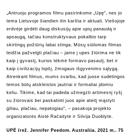
„Antruoju programos filmu pasirinkome „Upę“, nes jo
tema Lietuvoje šiandien itin karšta ir aktuali. Viešojoje
erdvėje girdėti daug diskusijų apie upių panaudą ir
apsaugą, tačiau konstruktyvaus pokalbio tarp
skirtingų požiūrių labai stinga. Mūsų siūlomas filmas
leidžia pažvelgti plačiau – jame į upes žiūrima ne tik
kaip į gyvastį, kurios tėkmė formavo pasaulį, bet ir
kaip civilizacijų lopšį, žmogaus išgyvenimo sąlygą.
Atrenkant filmus, mums svarbu, kad juose sudėtingos
temos būtų atskleistos jautriai ir formaliai įdomiu
keliu. Tikime, kad tai padeda užmegzti artimesnį ryšį
su žiūrovais bei paskatinti juos apie ateitį mąstyti
giliau, plačiau, nepatogiau“, – pasakoja projekto
organizatorės Aistė Račaitytė ir Silvija Duoblytė.
UPĖ (rež. Jennifer Peedom, Australija, 2021 m., 75