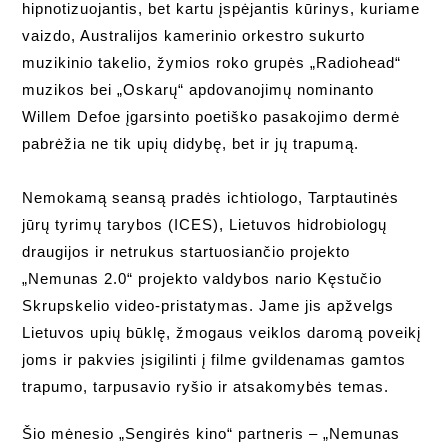
hipnotizuojantis, bet kartu įspėjantis kūrinys, kuriame
vaizdo, Australijos kamerinio orkestro sukurto
muzikinio takelio, žymios roko grupės „Radiohead“
muzikos bei „Oskarų“ apdovanojimų nominanto
Willem Defoe įgarsinto poetiško pasakojimo dermė
pabrėžia ne tik upių didybę, bet ir jų trapumą.
Nemokamą seansą pradės ichtiologo, Tarptautinės
jūrų tyrimų tarybos (ICES), Lietuvos hidrobiologų
draugijos ir netrukus startuosiančio projekto
„Nemunas 2.0“ projekto valdybos nario Kęstučio
Skrupskelio video-pristatymas. Jame jis apžvelgs
Lietuvos upių būklę, žmogaus veiklos daromą poveikį
joms ir pakvies įsigilinti į filme gvildenamas gamtos
trapumo, tarpusavio ryšio ir atsakomybės temas.
Šio mėnesio „Sengirės kino“ partneris – „Nemunas