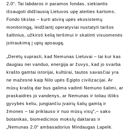
2.0“. Tai labdaros ir paramos fondas, siekiantis
išsaugoti didžiausią Lietuvos upę ateities kartoms.
Fondo tikslas – kurti atvirą upės ekosistemų
monitoringą, leidžiantį operatyviai nustatyti taršos
šaltinius, užkirsti kelią teršimui ir skatinti visuomenės
įsitraukimą į upių apsaugą.
„Derėtų suprasti, kad Nemunas Lietuvai – tai kur kas
daugiau nei vanduo, energija ar žuvys, kad jo svarba
krašto gamtai istorijai, kultūrai, tautos savasčiai yra
ne mažesnė kaip Nilo upės Egipto civilizacijai. Ar
mūsų kraštą dar bus galima vadinti Nemuno šalimi, ar
praskaidrės jo vandenys, ar Nemunas ir toliau išliks
gyvybės keliu, jungiančiu įvairių šalių gamtą ir
žmones – tai priklauso ir nuo mūsų visų“,– sako
botanikas, biomedicinos mokslų daktaras ir
„Nemunas 2.0“ ambasadorius Mindaugas Lapelė.