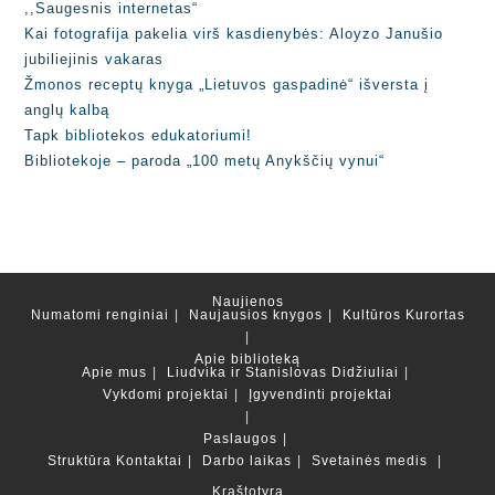
,,Saugesnis internetas“
Kai fotografija pakelia virš kasdienybės: Aloyzo Janušio
jubiliejinis vakaras
Žmonos receptų knyga „Lietuvos gaspadinė“ išversta į
anglų kalbą
Tapk bibliotekos edukatoriumi!
Bibliotekoje – paroda „100 metų Anykščių vynui“
Naujienos
Numatomi renginiai
Naujausios knygos
Kultūros Kurortas
Apie biblioteką
Apie mus
Liudvika ir Stanislovas Didžiuliai
Vykdomi projektai
Įgyvendinti projektai
Paslaugos
Struktūra
Kontaktai
Darbo laikas
Svetainės medis
Kraštotyra