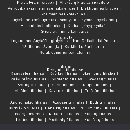
Kraštotyra ir leidyba
Anykščių kraštas spaudoje
Periodika skaitmeninėse laikmenose
Elektroninės knygos
Skaitmeninės kolekcijos
Anykštėno kraštotyrininko skaitykla
Žymūs anykštėnai
Asmeninės bibliotekos
Klubas „Knyginyčia“
I. Girčio atminimo kambarys
Maršrutai
Legendinės Anykščių girdyklos
Nuo Daikslio iki Peslių
13 tiltų per Šventąją
Kurklių krašto istorija
Ne tik gomuriui pamaloninti
Filialai
Renginiai filialuose
Raguvėlės filialas
Rubikių filialas
Skiemonių filialas
Staškūniškio filialas
Surdegio filialas
Svėdasų filialas
Svirnų II filialas
Šerių filialas
Traupio filialas
Viešintų filialas
Kavarsko filialas
Troškūnų filialas
Andrioniškio filialas
Ažuožerių filialas
Budrių filialas
Burbiškio filialas
Debeikių filialas
N. Elmininkų filialas
Istorijų dvarelis
Kurklių II filialas
Kurklių filialas
Leliūnų filialas
Mačionių filialas
Kuniškių filialas