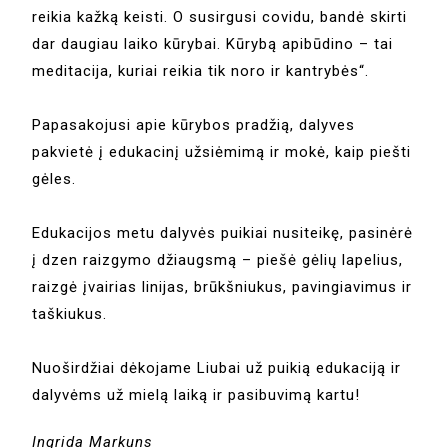
reikia kažką keisti. O susirgusi covidu, bandė skirti
dar daugiau laiko kūrybai. Kūrybą apibūdino – tai
meditacija, kuriai reikia tik noro ir kantrybės“.
Papasakojusi apie kūrybos pradžią, dalyves
pakvietė į edukacinį užsiėmimą ir mokė, kaip piešti
gėles.
Edukacijos metu dalyvės puikiai nusiteikę, pasinėrė
į dzen raizgymo džiaugsmą – piešė gėlių lapelius,
raizgė įvairias linijas, brūkšniukus, pavingiavimus ir
taškiukus.
Nuoširdžiai dėkojame Liubai už puikią edukaciją ir
dalyvėms už mielą laiką ir pasibuvimą kartu!
Ingrida Markuns