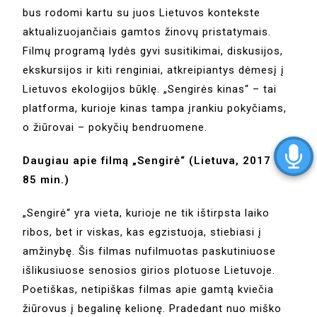
bus rodomi kartu su juos Lietuvos kontekste
aktualizuojančiais gamtos žinovų pristatymais.
Filmų programą lydės gyvi susitikimai, diskusijos,
ekskursijos ir kiti renginiai, atkreipiantys dėmesį į
Lietuvos ekologijos būklę. „Sengirės kinas“ – tai
platforma, kurioje kinas tampa įrankiu pokyčiams,
o žiūrovai – pokyčių bendruomene.
Daugiau apie filmą „Sengirė“ (Lietuva, 2017 m.,
85 min.)
„Sengirė“ yra vieta, kurioje ne tik ištirpsta laiko
ribos, bet ir viskas, kas egzistuoja, stiebiasi į
amžinybę. Šis filmas nufilmuotas paskutiniuose
išlikusiuose senosios girios plotuose Lietuvoje.
Poetiškas, netipiškas filmas apie gamtą kviečia
žiūrovus į begalinę kelionę. Pradedant nuo miško