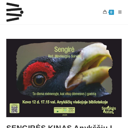
0
SENGIRĖS KINAS Anykščių L.