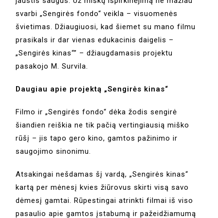
jaustis saugus. Už miškų išpirkinėjimą ne mažiau
svarbi „Sengirės fondo“ veikla – visuomenės
švietimas. Džiaugiuosi, kad šiemet su mano filmu
prasikals ir dar vienas edukacinis daigelis –
„Sengirės kinas“” – džiaugdamasis projektu
pasakojo M. Survila.
Daugiau apie projektą „Sengirės kinas“
Filmo ir „Sengirės fondo“ dėka žodis sengirė
šiandien reiškia ne tik pačią vertingiausią miško
rūšį – jis tapo gero kino, gamtos pažinimo ir
saugojimo sinonimu.
Atsakingai nešdamas šį vardą, „Sengirės kinas“
kartą per mėnesį kvies žiūrovus skirti visą savo
dėmesį gamtai. Rūpestingai atrinkti filmai iš viso
pasaulio apie gamtos įstabumą ir pažeidžiamumą