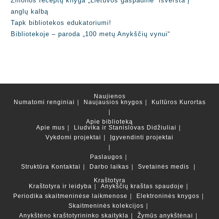
Žmonos receptų knyga „Lietuvos gaspadinė“ išversta į
anglų kalbą
Tapk bibliotekos edukatoriumi!
Bibliotekoje – paroda „100 metų Anykščių vynui“
Naujienos
Numatomi renginiai
Naujausios knygos
Kultūros Kurortas
Apie biblioteką
Apie mus
Liudvika ir Stanislovas Didžiuliai
Vykdomi projektai
Įgyvendinti projektai
Paslaugos
Struktūra
Kontaktai
Darbo laikas
Svetainės medis
Kraštotyra
Kraštotyra ir leidyba
Anykščių kraštas spaudoje
Periodika skaitmeninėse laikmenose
Elektroninės knygos
Skaitmeninės kolekcijos
Anykštėno kraštotyrininko skaitykla
Žymūs anykštėnai