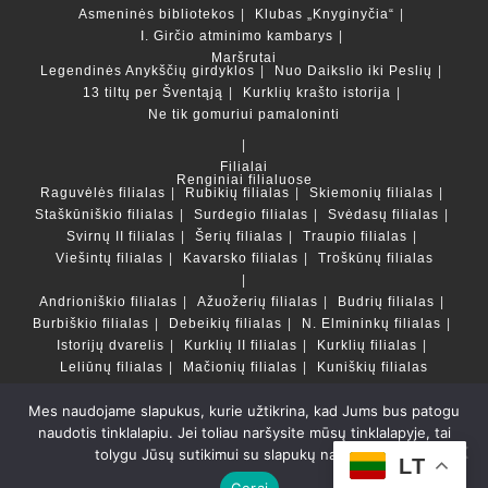
Asmeninės bibliotekos
Klubas „Knyginyčia“
I. Girčio atminimo kambarys
Maršrutai
Legendinės Anykščių girdyklos
Nuo Daikslio iki Peslių
13 tiltų per Šventąją
Kurklių krašto istorija
Ne tik gomuriui pamaloninti
Filialai
Renginiai filialuose
Raguvėlės filialas
Rubikių filialas
Skiemonių filialas
Staškūniškio filialas
Surdegio filialas
Svėdasų filialas
Svirnų II filialas
Šerių filialas
Traupio filialas
Viešintų filialas
Kavarsko filialas
Troškūnų filialas
Andrioniškio filialas
Ažuožerių filialas
Budrių filialas
Burbiškio filialas
Debeikių filialas
N. Elmininkų filialas
Istorijų dvarelis
Kurklių II filialas
Kurklių filialas
Leliūnų filialas
Mačionių filialas
Kuniškių filialas
Mes naudojame slapukus, kurie užtikrina, kad Jums bus patogu
Duomenų bazės ir katalogai
naudotis tinklalapiu. Jei toliau naršysite mūsų tinklalapyje, tai
LT
tolygu Jūsų sutikimui su slapukų naudojimu.
Copyright © Anykščių rajono savivaldybės Liudvikos ir
LT
Stanislovo Didžiulių viešoji biblioteka 2022 Powered by
Gerai