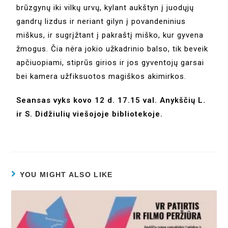
brūzgynų iki vilkų urvų, kylant aukštyn į juodųjų
gandrų lizdus ir neriant gilyn į povandeninius
miškus, ir sugrįžtant į pakraštį miško, kur gyvena
žmogus. Čia nėra jokio užkadrinio balso, tik beveik
apčiuopiami, stiprūs girios ir jos gyventojų garsai
bei kamera užfiksuotos magiškos akimirkos.
Seansas vyks kovo 12 d. 17.15 val. Anykščių L.
ir S. Didžiulių viešojoje bibliotekoje.
YOU MIGHT ALSO LIKE