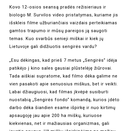
Kovo 12-osios seansą pradės režisieriaus ir
biologo M. Survilos video pristatymas, kuriame jis
išskleis filme užburiančiais vaizdais perteikiamas
gamtos trapumo ir mūsų pareigos ją saugoti
temas. Kuo svarbūs senieji miškai ir kiek jų
Lietuvoje gali didžiuotis sengirės vardu?
„Esu dėkingas, kad prieš 7 metus „Sengirės” idėja
patikėjo į kino sales gausiai plūstelėję žiūrovai.
Tada aiškiai supratome, kad filmo dėka galime ne
vien pasakoti apie senuosius miškus, bet ir veikti.
Labai džiaugiuosi, kad filmas įkvėpė susiburti
nuostabią „Sengirės fondo“ komandą, kurios įdėto
darbo dėka šiandien esame išpirkę ir nuo kirtimų
apsaugoję jau apie 200 ha miškų, kuriuose
kiekvienas, net ir mažiausias organizmas, gali