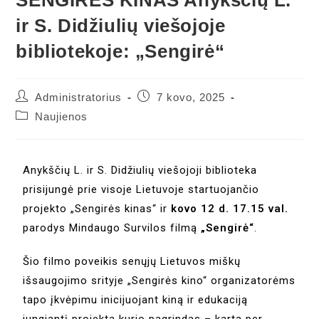
ir S. Didžiulių viešojoje
bibliotekoje: „Sengirė“
Administratorius
7 kovo, 2025
Naujienos
Anykščių L. ir S. Didžiulių viešojoji biblioteka
prisijungė prie visoje Lietuvoje startuojančio
projekto „Sengirės kinas“ ir
kovo 12 d. 17.15 val.
parodys Mindaugo Survilos filmą
„Sengirė“
.
Šio filmo poveikis senųjų Lietuvos miškų
išsaugojimo srityje „Sengirės kino“ organizatorėms
tapo įkvėpimu inicijuojant kiną ir edukaciją
jungiantį projektą kurio pagrindas – kartą per