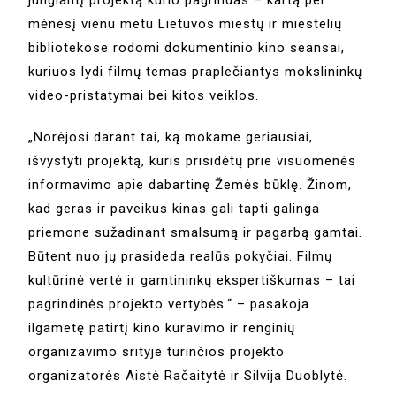
mėnesį vienu metu Lietuvos miestų ir miestelių
bibliotekose rodomi dokumentinio kino seansai,
kuriuos lydi filmų temas praplečiantys mokslininkų
video-pristatymai bei kitos veiklos.
„Norėjosi darant tai, ką mokame geriausiai,
išvystyti projektą, kuris prisidėtų prie visuomenės
informavimo apie dabartinę Žemės būklę. Žinom,
kad geras ir paveikus kinas gali tapti galinga
priemone sužadinant smalsumą ir pagarbą gamtai.
Būtent nuo jų prasideda realūs pokyčiai. Filmų
kultūrinė vertė ir gamtininkų ekspertiškumas – tai
pagrindinės projekto vertybės.“ – pasakoja
ilgametę patirtį kino kuravimo ir renginių
organizavimo srityje turinčios projekto
organizatorės Aistė Račaitytė ir Silvija Duoblytė.