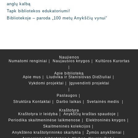
anglų kalbą
Tapk bibliotekos edukatoriumi!
Bibliotekoje – paroda „100 metų Anykščių vynui“
Naujienos
Numatomi renginiai
Naujausios knygos
Kultūros Kurortas
Apie biblioteką
Apie mus
Liudvika ir Stanislovas Didžiuliai
Vykdomi projektai
Įgyvendinti projektai
Paslaugos
Struktūra
Kontaktai
Darbo laikas
Svetainės medis
Kraštotyra
Kraštotyra ir leidyba
Anykščių kraštas spaudoje
Periodika skaitmeninėse laikmenose
Elektroninės knygos
Skaitmeninės kolekcijos
Anykštėno kraštotyrininko skaitykla
Žymūs anykštėnai