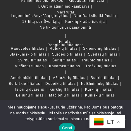
Asmeninės bibliotekos
Klubas „Knyginyčia“
I. Girčio atminimo kambarys
Maršrutai
Legendinės Anykščių girdyklos
Nuo Daikslio iki Peslių
13 tiltų per Šventąją
Kurklių krašto istorija
Ne tik gomuriui pamaloninti
Filialai
Renginiai filialuose
Raguvėlės filialas
Rubikių filialas
Skiemonių filialas
Staškūniškio filialas
Surdegio filialas
Svėdasų filialas
Svirnų II filialas
Šerių filialas
Traupio filialas
Viešintų filialas
Kavarsko filialas
Troškūnų filialas
Andrioniškio filialas
Ažuožerių filialas
Budrių filialas
Burbiškio filialas
Debeikių filialas
N. Elmininkų filialas
Istorijų dvarelis
Kurklių II filialas
Kurklių filialas
Leliūnų filialas
Mačionių filialas
Kuniškių filialas
Mes naudojame slapukus, kurie užtikrina, kad Jums bus patogu
Duomenų bazės ir katalogai
naudotis tinklalapiu. Jei toliau naršysite mūsų tinklalapyje, tai
LT
tolygu Jūsų sutikimui su slapukų naudojimu.
Copyright © Anykščių rajono savivaldybės Liudvikos ir
LT
Stanislovo Didžiulių viešoji biblioteka 2022 Powered by
Gerai
Getspace