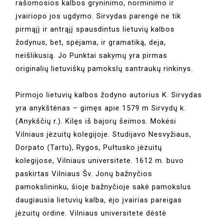
rašomosios kalbos gryninimo, norminimo ir
įvairiopo jos ugdymo. Sirvydas parengė ne tik
pirmąjį ir antrąjį spausdintus lietuvių kalbos
žodynus, bet, spėjama, ir gramatiką, deja,
neišlikusią. Jo Punktai sakymų yra pirmas
originalių lietuviškų pamokslų santraukų rinkinys.
Pirmojo lietuvių kalbos žodyno autorius K. Sirvydas
yra anykštėnas – gimęs apie 1579 m Sirvydų k.
(Anykščių r.). Kilęs iš bajorų šeimos. Mokėsi
Vilniaus jėzuitų kolegijoje. Studijavo Nesvyžiaus,
Dorpato (Tartu), Rygos, Pułtusko jėzuitų
kolegijose, Vilniaus universitete. 1612 m. buvo
paskirtas Vilniaus Šv. Jonų bažnyčios
pamokslininku, šioje bažnyčioje sakė pamokslus
daugiausia lietuvių kalba, ėjo įvairias pareigas
jėzuitų ordine. Vilniaus universitete dėstė