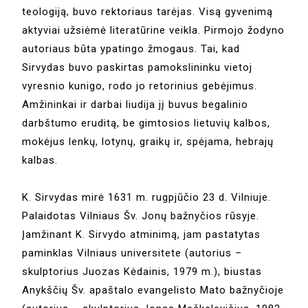
teologiją, buvo rektoriaus tarėjas. Visą gyvenimą
aktyviai užsiėmė literatūrine veikla. Pirmojo žodyno
autoriaus būta ypatingo žmogaus. Tai, kad
Sirvydas buvo paskirtas pamokslininku vietoj
vyresnio kunigo, rodo jo retorinius gebėjimus.
Amžininkai ir darbai liudija jį buvus begalinio
darbštumo eruditą, be gimtosios lietuvių kalbos,
mokėjus lenkų, lotynų, graikų ir, spėjama, hebrajų
kalbas.
K. Sirvydas mirė 1631 m. rugpjūčio 23 d. Vilniuje.
Palaidotas Vilniaus Šv. Jonų bažnyčios rūsyje.
Įamžinant K. Sirvydo atminimą, jam pastatytas
paminklas Vilniaus universitete (autorius –
skulptorius Juozas Kėdainis, 1979 m.), biustas
Anykščių Šv. apaštalo evangelisto Mato bažnyčioje