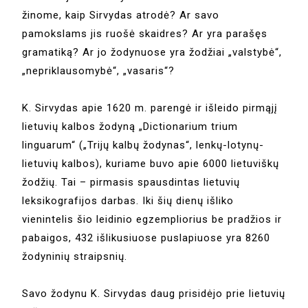
žinome, kaip Sirvydas atrodė? Ar savo
pamokslams jis ruošė skaidres? Ar yra parašęs
gramatiką? Ar jo žodynuose yra žodžiai „valstybė“,
„nepriklausomybė“, „vasaris“?
K. Sirvydas apie 1620 m. parengė ir išleido pirmąjį
lietuvių kalbos žodyną „Dictionarium trium
linguarum“ („Trijų kalbų žodynas“, lenkų-lotynų-
lietuvių kalbos), kuriame buvo apie 6000 lietuviškų
žodžių. Tai – pirmasis spausdintas lietuvių
leksikografijos darbas. Iki šių dienų išliko
vienintelis šio leidinio egzempliorius be pradžios ir
pabaigos, 432 išlikusiuose puslapiuose yra 8260
žodyninių straipsnių.
Savo žodynu K. Sirvydas daug prisidėjo prie lietuvių