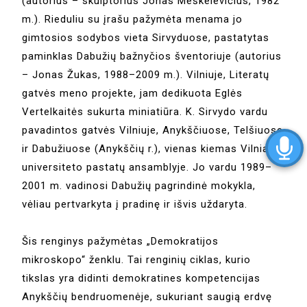
(autorius – skulptorius Jonas Meškelevičius, 1982
m.). Rieduliu su įrašu pažymėta menama jo
gimtosios sodybos vieta Sirvyduose, pastatytas
paminklas Dabužių bažnyčios šventoriuje (autorius
– Jonas Žukas, 1988–2009 m.). Vilniuje, Literatų
gatvės meno projekte, jam dedikuota Eglės
Vertelkaitės sukurta miniatiūra. K. Sirvydo vardu
pavadintos gatvės Vilniuje, Anykščiuose, Telšiuose
ir Dabužiuose (Anykščių r.), vienas kiemas Vilniaus
universiteto pastatų ansamblyje. Jo vardu 1989–
2001 m. vadinosi Dabužių pagrindinė mokykla,
vėliau pertvarkyta į pradinę ir išvis uždaryta.
Šis renginys pažymėtas „Demokratijos
mikroskopo“ ženklu. Tai renginių ciklas, kurio
tikslas yra didinti demokratines kompetencijas
Anykščių bendruomenėje, sukuriant saugią erdvę