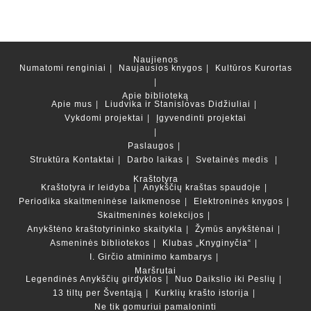
Naujienos
Numatomi renginiai
Naujausios knygos
Kultūros Kurortas
Apie biblioteką
Apie mus
Liudvika ir Stanislovas Didžiuliai
Vykdomi projektai
Įgyvendinti projektai
Paslaugos
Struktūra
Kontaktai
Darbo laikas
Svetainės medis
Kraštotyra
Kraštotyra ir leidyba
Anykščių kraštas spaudoje
Periodika skaitmeninėse laikmenose
Elektroninės knygos
Skaitmeninės kolekcijos
Anykštėno kraštotyrininko skaitykla
Žymūs anykštėnai
Asmeninės bibliotekos
Klubas „Knyginyčia“
I. Girčio atminimo kambarys
Maršrutai
Legendinės Anykščių girdyklos
Nuo Daikslio iki Peslių
13 tiltų per Šventąją
Kurklių krašto istorija
Ne tik gomuriui pamaloninti