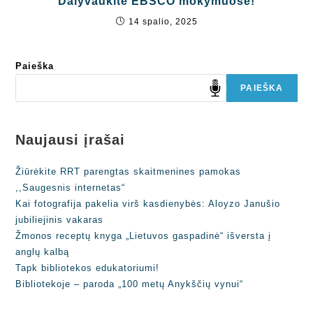
Dalyvaukite EBSCO mokymuose!
14 spalio, 2025
Paieška
PAIEŠKA
Naujausi įrašai
Žiūrėkite RRT parengtas skaitmenines pamokas
,,Saugesnis internetas“
Kai fotografija pakelia virš kasdienybės: Aloyzo Janušio
jubiliejinis vakaras
Žmonos receptų knyga „Lietuvos gaspadinė“ išversta į
anglų kalbą
Tapk bibliotekos edukatoriumi!
Bibliotekoje – paroda „100 metų Anykščių vynui“