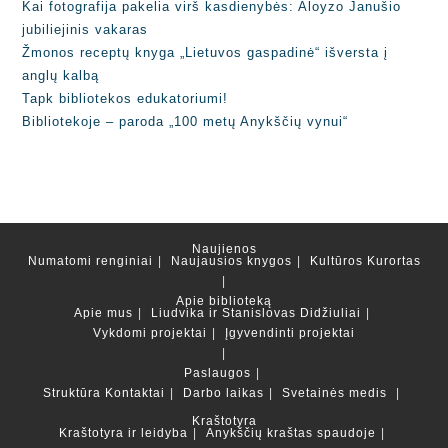
Kai fotografija pakelia virš kasdienybės: Aloyzo Janušio
jubiliejinis vakaras
Žmonos receptų knyga „Lietuvos gaspadinė“ išversta į
anglų kalbą
Tapk bibliotekos edukatoriumi!
Bibliotekoje – paroda „100 metų Anykščių vynui“
Naujienos
Numatomi renginiai
Naujausios knygos
Kultūros Kurortas
Apie biblioteką
Apie mus
Liudvika ir Stanislovas Didžiuliai
Vykdomi projektai
Įgyvendinti projektai
Paslaugos
Struktūra
Kontaktai
Darbo laikas
Svetainės medis
Kraštotyra
Kraštotyra ir leidyba
Anykščių kraštas spaudoje