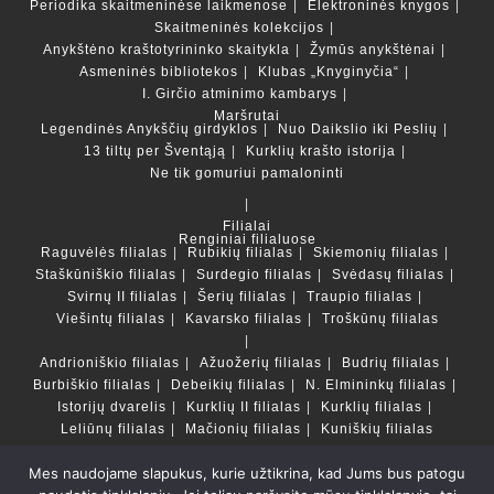
Periodika skaitmeninėse laikmenose
Elektroninės knygos
Skaitmeninės kolekcijos
Anykštėno kraštotyrininko skaitykla
Žymūs anykštėnai
Asmeninės bibliotekos
Klubas „Knyginyčia“
I. Girčio atminimo kambarys
Maršrutai
Legendinės Anykščių girdyklos
Nuo Daikslio iki Peslių
13 tiltų per Šventąją
Kurklių krašto istorija
Ne tik gomuriui pamaloninti
Filialai
Renginiai filialuose
Raguvėlės filialas
Rubikių filialas
Skiemonių filialas
Staškūniškio filialas
Surdegio filialas
Svėdasų filialas
Svirnų II filialas
Šerių filialas
Traupio filialas
Viešintų filialas
Kavarsko filialas
Troškūnų filialas
Andrioniškio filialas
Ažuožerių filialas
Budrių filialas
Burbiškio filialas
Debeikių filialas
N. Elmininkų filialas
Istorijų dvarelis
Kurklių II filialas
Kurklių filialas
Leliūnų filialas
Mačionių filialas
Kuniškių filialas
Mes naudojame slapukus, kurie užtikrina, kad Jums bus patogu
Duomenų bazės ir katalogai