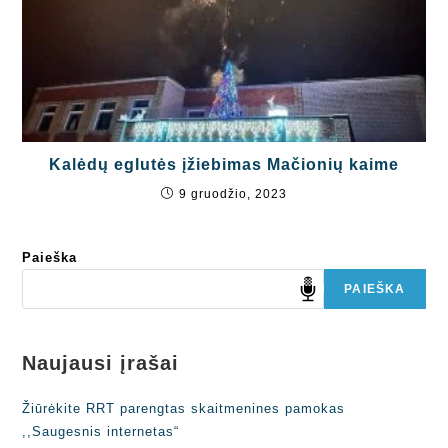
Kalėdų eglutės įžiebimas Mačionių kaime
9 gruodžio, 2023
Paieška
PAIEŠKA
Naujausi įrašai
Žiūrėkite RRT parengtas skaitmenines pamokas
,,Saugesnis internetas“