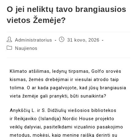
O jei neliktų tavo brangiausios
vietos Žemėje?
Administratorius
31 kovo, 2026
Naujienos
Klimato atšilimas, ledynų tirpsmas, Golfo srovės
kismas, žemės drebėjimai ir viesulai atrodo taip
tolima. O ar kada pagalvojote, kad jūsų brangiausia
vieta žemėje gali pranykti, būti sunaikinta?
Anykščių L. ir S. Didžiulių viešosios bibliotekos
ir
Reikjaviko (Islandija) Nordic House projekto
veiklų dalyviai,
pasitelkdami vizualinio pasakojimo
metodus, mokėsi, kaip meninę raišką derinti su