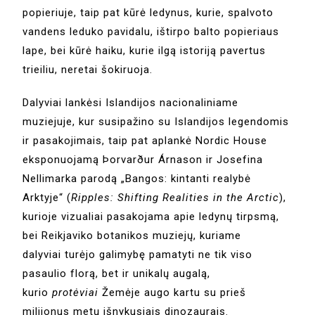
popieriuje, taip pat kūrė ledynus, kurie, spalvoto
vandens leduko pavidalu, ištirpo balto popieriaus
lape, bei kūrė haiku, kurie ilgą istoriją pavertus
trieiliu, neretai šokiruoja.
Dalyviai lankėsi Islandijos nacionaliniame
muziejuje, kur susipažino su Islandijos legendomis
ir pasakojimais, taip pat aplankė Nordic House
eksponuojamą Þorvarður Árnason ir Josefina
Nellimarka parodą „Bangos: kintanti realybė
Arktyje“ (
Ripples: Shifting Realities in the Arctic
),
kurioje vizualiai pasakojama apie ledynų tirpsmą,
bei Reikjaviko botanikos muziejų, kuriame
dalyviai turėjo galimybę pamatyti ne tik viso
pasaulio florą, bet ir unikalų augalą,
kurio
protėviai
Žemėje augo kartu su prieš
milijonus metų išnykusiais dinozaurais.