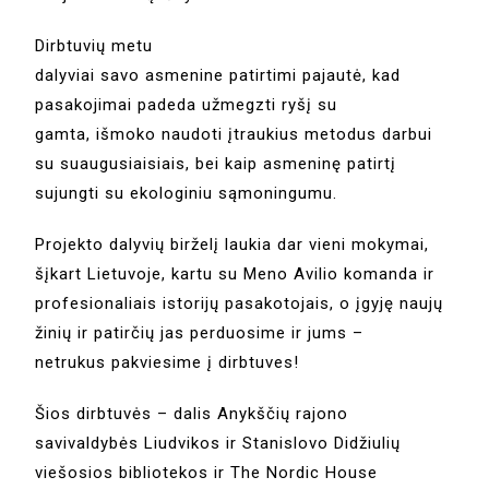
Dirbtuvių metu
dalyviai savo asmenine patirtimi pajautė, kad
pasakojimai padeda užmegzti ryšį su
gamta, išmoko naudoti įtraukius metodus darbui
su suaugusiaisiais, bei kaip asmeninę patirtį
sujungti su ekologiniu sąmoningumu.
Projekto dalyvių birželį laukia dar vieni mokymai,
šįkart Lietuvoje, kartu su Meno Avilio komanda ir
profesionaliais istorijų pasakotojais, o įgyję naujų
žinių ir patirčių jas perduosime ir jums –
netrukus pakviesime į dirbtuves!
Šios dirbtuvės – dalis Anykščių rajono
savivaldybės Liudvikos ir Stanislovo Didžiulių
viešosios bibliotekos ir The Nordic House