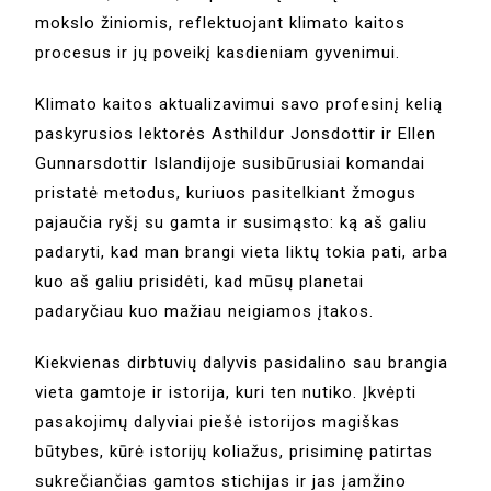
mokslo žiniomis, reflektuojant klimato kaitos
procesus ir jų poveikį kasdieniam gyvenimui.
Klimato kaitos aktualizavimui savo profesinį kelią
paskyrusios lektorės Asthildur Jonsdottir ir Ellen
Gunnarsdottir Islandijoje susibūrusiai komandai
pristatė metodus, kuriuos pasitelkiant žmogus
pajaučia ryšį su gamta ir susimąsto: ką aš galiu
padaryti, kad man brangi vieta liktų tokia pati, arba
kuo aš galiu prisidėti, kad mūsų planetai
padaryčiau kuo mažiau neigiamos įtakos.
Kiekvienas dirbtuvių dalyvis pasidalino sau brangia
vieta gamtoje ir istorija, kuri ten nutiko. Įkvėpti
pasakojimų dalyviai piešė istorijos magiškas
būtybes, kūrė istorijų koliažus, prisiminę patirtas
sukrečiančias gamtos stichijas ir jas įamžino