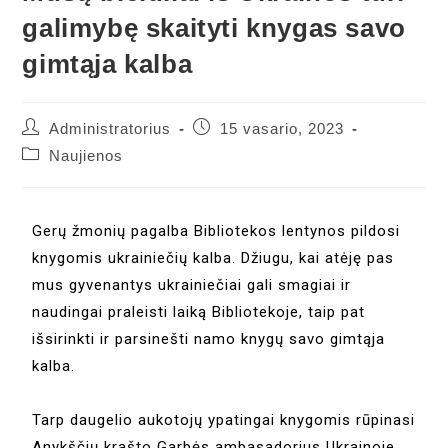
galimybę skaityti knygas savo
gimtąja kalba
Administratorius
15 vasario, 2023
Naujienos
Gerų žmonių pagalba Bibliotekos lentynos pildosi
knygomis ukrainiečių kalba. Džiugu, kai atėję pas
mus gyvenantys ukrainiečiai gali smagiai ir
naudingai praleisti laiką Bibliotekoje, taip pat
išsirinkti ir parsinešti namo knygų savo gimtąja
kalba.
Tarp daugelio aukotojų ypatingai knygomis rūpinasi
Anykščių krašto Garbės ambasadorius Ukrainoje