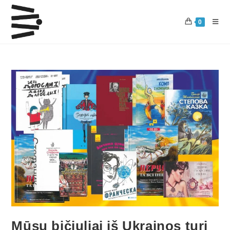
0
Mūsų bičiuliai iš Ukrainos turi