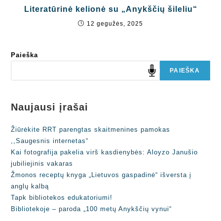
Literatūrinė kelionė su „Anykščių šileliu“
12 gegužės, 2025
Paieška
PAIEŠKA
Naujausi įrašai
Žiūrėkite RRT parengtas skaitmenines pamokas
,,Saugesnis internetas“
Kai fotografija pakelia virš kasdienybės: Aloyzo Janušio
jubiliejinis vakaras
Žmonos receptų knyga „Lietuvos gaspadinė“ išversta į
anglų kalbą
Tapk bibliotekos edukatoriumi!
Bibliotekoje – paroda „100 metų Anykščių vynui“