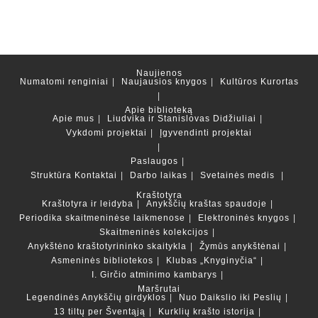
Naujienos
Numatomi renginiai
Naujausios knygos
Kultūros Kurortas
Apie biblioteką
Apie mus
Liudvika ir Stanislovas Didžiuliai
Vykdomi projektai
Įgyvendinti projektai
Paslaugos
Struktūra
Kontaktai
Darbo laikas
Svetainės medis
Kraštotyra
Kraštotyra ir leidyba
Anykščių kraštas spaudoje
Periodika skaitmeninėse laikmenose
Elektroninės knygos
Skaitmeninės kolekcijos
Anykštėno kraštotyrininko skaitykla
Žymūs anykštėnai
Asmeninės bibliotekos
Klubas „Knyginyčia“
I. Girčio atminimo kambarys
Maršrutai
Legendinės Anykščių girdyklos
Nuo Daikslio iki Peslių
13 tiltų per Šventąją
Kurklių krašto istorija