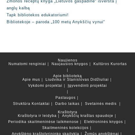
Žmonos receptų knyga „Lietuvos gaspadinė“ išversta į
anglų kalbą
Tapk bibliotekos edukatoriumi!
Bibliotekoje – paroda „100 metų Anykščių vynui“
Naujienos
Numatomi renginiai
Naujausios knygos
Kultūros Kurortas
Apie biblioteką
Apie mus
Liudvika ir Stanislovas Didžiuliai
Vykdomi projektai
Įgyvendinti projektai
Paslaugos
Struktūra
Kontaktai
Darbo laikas
Svetainės medis
Kraštotyra
Kraštotyra ir leidyba
Anykščių kraštas spaudoje
Periodika skaitmeninėse laikmenose
Elektroninės knygos
Skaitmeninės kolekcijos
Anykštėno kraštotyrininko skaitykla
Žymūs anykštėnai