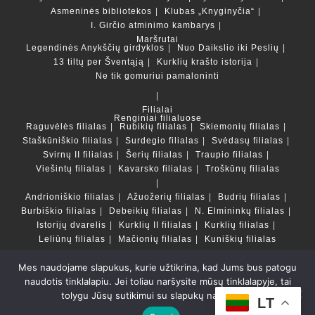
Asmeninės bibliotekos
Klubas „Knyginyčia“
I. Girčio atminimo kambarys
Maršrutai
Legendinės Anykščių girdyklos
Nuo Daikslio iki Peslių
13 tiltų per Šventąją
Kurklių krašto istorija
Ne tik gomuriui pamaloninti
Filialai
Renginiai filialuose
Raguvėlės filialas
Rubikių filialas
Skiemonių filialas
Staškūniškio filialas
Surdegio filialas
Svėdasų filialas
Svirnų II filialas
Šerių filialas
Traupio filialas
Viešintų filialas
Kavarsko filialas
Troškūnų filialas
Andrioniškio filialas
Ažuožerių filialas
Budrių filialas
Burbiškio filialas
Debeikių filialas
N. Elmininkų filialas
Istorijų dvarelis
Kurklių II filialas
Kurklių filialas
Leliūnų filialas
Mačionių filialas
Kuniškių filialas
Mes naudojame slapukus, kurie užtikrina, kad Jums bus patogu
Duomenų bazės ir katalogai
naudotis tinklalapiu. Jei toliau naršysite mūsų tinklalapyje, tai
LT
tolygu Jūsų sutikimui su slapukų naudojimu.
Copyright © Anykščių rajono savivaldybės Liudvikos ir
LT
Stanislovo Didžiulių viešoji biblioteka 2022 Powered by