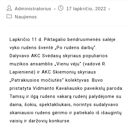
Administratorius
17 lapkričio, 2022
Naujienos
Lapkričio 11 d. Piktagalio bendruomenės salėje
vyko rudens šventė „Po rudens darbų“.
Dalyvavo AKC Svėdasų skyriaus populiarios
muzikos ansamblis „Vienu vėju“ (vadovė R.
Lapienienė) ir AKC Skiemonių skyriaus
„Patrakiusios močiutės“ kolektyvas. Buvo
pristatyta Vidmanto Kavaliausko paveikslų paroda.
Tamsų ir ilgą rudens vakarą rudenį palydėjome su
daina, šokiu, spektakliukais, norintys sudalyvavo
skaniausio rudens gėrimo ir patiekalo iš išaugintų
vaisių ir daržovių konkurse.