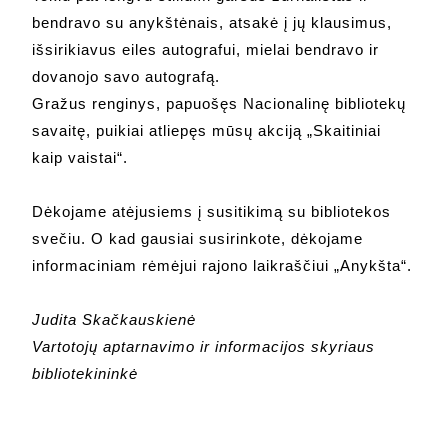
bendravo su anykštėnais, atsakė į jų klausimus,
išsirikiavus eiles autografui, mielai bendravo ir
dovanojo savo autografą.
Gražus renginys, papuošęs Nacionalinę bibliotekų
savaitę, puikiai atliepęs mūsų akciją „Skaitiniai
kaip vaistai“.
Dėkojame atėjusiems į susitikimą su bibliotekos
svečiu. O kad gausiai susirinkote, dėkojame
informaciniam rėmėjui rajono laikraščiui „Anykšta“.
Judita Skačkauskienė
Vartotojų aptarnavimo ir informacijos skyriaus
bibliotekininkė