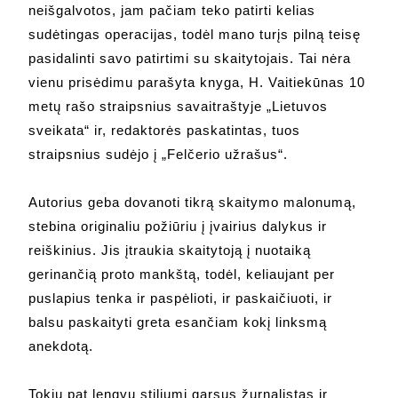
neišgalvotos, jam pačiam teko patirti kelias
sudėtingas operacijas, todėl mano turįs pilną teisę
pasidalinti savo patirtimi su skaitytojais. Tai nėra
vienu prisėdimu parašyta knyga, H. Vaitiekūnas 10
metų rašo straipsnius savaitraštyje „Lietuvos
sveikata“ ir, redaktorės paskatintas, tuos
straipsnius sudėjo į „Felčerio užrašus“.
Autorius geba dovanoti tikrą skaitymo malonumą,
stebina originaliu požiūriu į įvairius dalykus ir
reiškinius. Jis įtraukia skaitytoją į nuotaiką
gerinančią proto mankštą, todėl, keliaujant per
puslapius tenka ir paspėlioti, ir paskaičiuoti, ir
balsu paskaityti greta esančiam kokį linksmą
anekdotą.
Tokiu pat lengvu stiliumi garsus žurnalistas ir