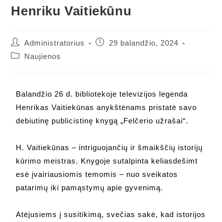
Henriku Vaitiekūnu
Administratorius
29 balandžio, 2024
Naujienos
Balandžio 26 d. bibliotekoje televizijos legenda
Henrikas Vaitiekūnas anykštėnams pristatė savo
debiutinę publicistinę knygą „Felčerio užrašai“.
H. Vaitiekūnas – intriguojančių ir šmaikščių istorijų
kūrimo meistras. Knygoje sutalpinta keliasdešimt
esė įvairiausiomis temomis – nuo sveikatos
patarimų iki pamąstymų apie gyvenimą.
Atėjusiems į susitikimą, svečias sakė, kad istorijos