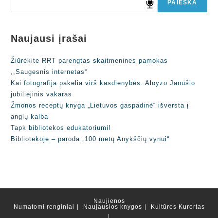
PAIEŠKA
Naujausi įrašai
Žiūrėkite RRT parengtas skaitmenines pamokas
,,Saugesnis internetas“
Kai fotografija pakelia virš kasdienybės: Aloyzo Janušio
jubiliejinis vakaras
Žmonos receptų knyga „Lietuvos gaspadinė“ išversta į
anglų kalbą
Tapk bibliotekos edukatoriumi!
Bibliotekoje – paroda „100 metų Anykščių vynui“
Naujienos
Numatomi renginiai
Naujausios knygos
Kultūros Kurortas