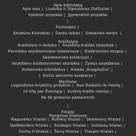
Apie biblioteką
Apie mus
Liudvika ir Stanislovas Didžiuliai
Vykdomi projektai
Įgyvendinti projektai
Paslaugos
Struktūra
Kontaktai
Darbo laikas
Svetainės medis
Kraštotyra
Kraštotyra ir leidyba
Anykščių kraštas spaudoje
Periodika skaitmeninėse laikmenose
Elektroninės knygos
Skaitmeninės kolekcijos
Anykštėno kraštotyrininko skaitykla
Žymūs anykštėnai
Asmeninės bibliotekos
Klubas „Knyginyčia“
I. Girčio atminimo kambarys
Maršrutai
Legendinės Anykščių girdyklos
Nuo Daikslio iki Peslių
13 tiltų per Šventąją
Kurklių krašto istorija
Ne tik gomuriui pamaloninti
Filialai
Renginiai filialuose
Raguvėlės filialas
Rubikių filialas
Skiemonių filialas
Staškūniškio filialas
Surdegio filialas
Svėdasų filialas
Svirnų II filialas
Šerių filialas
Traupio filialas