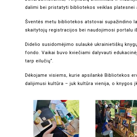
dalimi bei pristatyti bibliotekos veiklas platesnei 
Šventės metu bibliotekos atstovai supažindino l
skaitytojų registracijos bei naudojimosi portalu iB
Didelio susidomėjimo sulaukė ukrainietiškų knygų
fondo. Vaikai buvo kviečiami dalyvauti edukacinėje
tarp eilučių“.
Dėkojame visiems, kurie apsilankė Bibliotekos e
dalijimusi kultūra – juk kultūra vienija, o knygos į