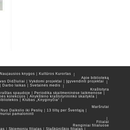
Naujausios knygos
Kultūros Kurortas
Apie biblioteką
vas Didžiuliai
Vykdomi projektai
Įgyvendinti projektai
Darbo laikas
Svetainės medis
Kraštotyra
kraštas spaudoje
Periodika skaitmeninėse laikmenose
nės kolekcijos
Anykštėno kraštotyrininko skaitykla
ibliotekos
Klubas „Knyginyčia“
Maršrutai
Nuo Daikslio iki Peslių
13 tiltų per Šventąją
muriui pamaloninti
Filialai
Renginiai filialuose
las
Skiemonių filialas
Staškūniškio filialas