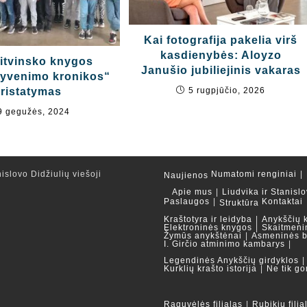
Kai fotografija pakelia virš
kasdienybės: Aloyzo
itvinsko knygos
Janušio jubiliejinis vakaras
gyvenimo kronikos“
5 rugpjūčio, 2026
ristatymas
9 gegužės, 2024
islovo Didžiulių viešoji
Numatomi renginiai
Naujienos
Apie mus
Liudvika ir Stanislo
Paslaugos
Kontaktai
Struktūra
Kraštotyra ir leidyba
Anykščių 
Elektroninės knygos
Skaitmeni
Žymūs anykštėnai
Asmeninės b
I. Girčio atminimo kambarys
Legendinės Anykščių girdyklos
Kurklių krašto istorija
Ne tik go
Raguvėlės filialas
Rubikių filia