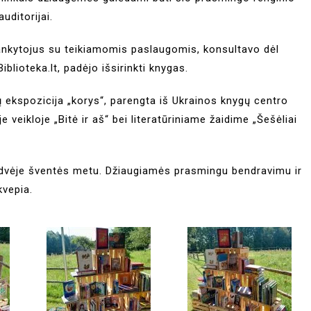
auditorijai.
ankytojus su teikiamomis paslaugomis, konsultavo dėl
iblioteka.lt, padėjo išsirinkti knygas.
 ekspozicija „korys“, parengta iš Ukrainos knygų centro
 veikloje „Bitė ir aš“ bei literatūriniame žaidime „Šešėliai
rdvėje šventės metu. Džiaugiamės prasmingu bendravimu ir
kvepia.