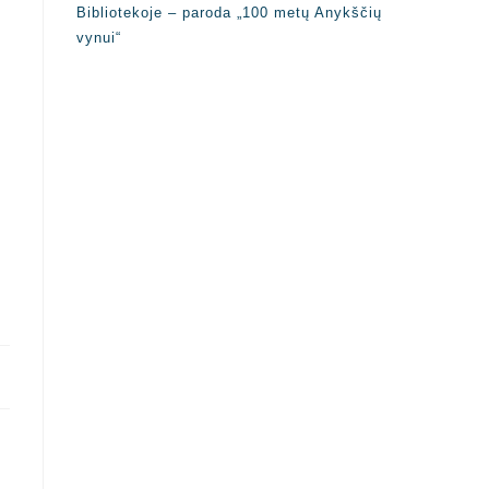
Bibliotekoje – paroda „100 metų Anykščių
vynui“