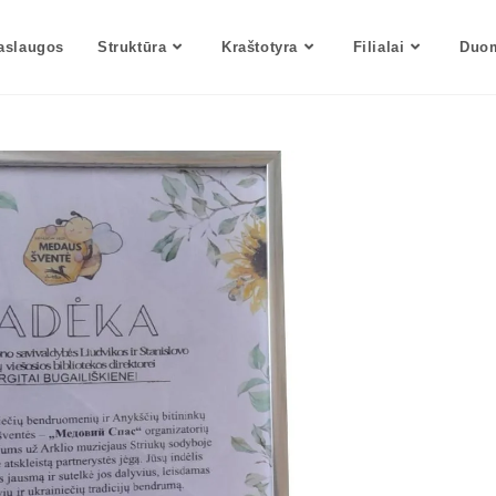
aslaugos
Struktūra
Kraštotyra
Filialai
Duom