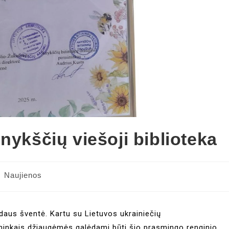
nykščių viešoji biblioteka
Naujienos
daus šventė. Kartu su Lietuvos ukrainiečių
ninkais džiaugėmės galėdami būti šio prasmingo renginio