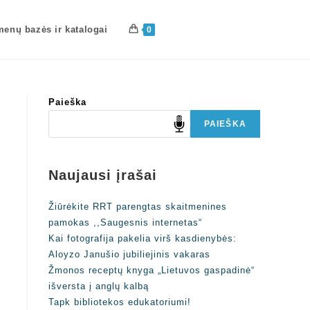
enų bazės ir katalogai
0
Paieška
PAIEŠKA
Naujausi įrašai
Žiūrėkite RRT parengtas skaitmenines
pamokas ,,Saugesnis internetas“
Kai fotografija pakelia virš kasdienybės:
Aloyzo Janušio jubiliejinis vakaras
Žmonos receptų knyga „Lietuvos gaspadinė“
išversta į anglų kalbą
Tapk bibliotekos edukatoriumi!