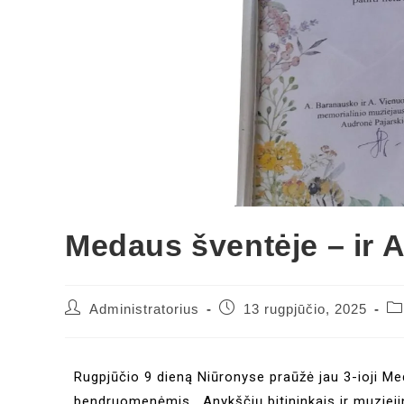
Medaus šventėje – ir A
Administratorius
13 rugpjūčio, 2025
Rugpjūčio 9 dieną Niūronyse praūžė jau 3-ioji Me
bendruomenėmis, Anykščių bitininkais ir muzieji