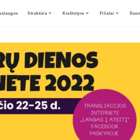
aslaugos
Struktūra
Kraštotyra
Filialai
Duom