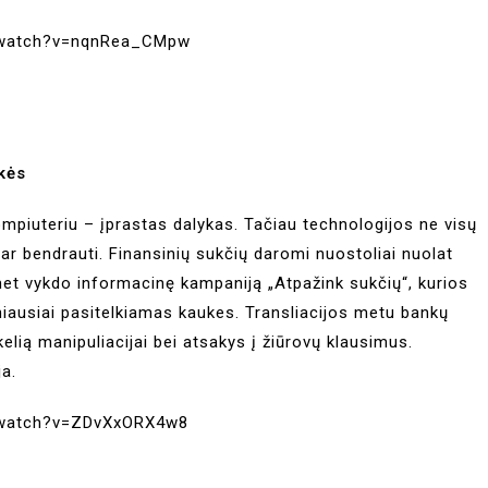
/watch?v=nqnRea_CMpw
kės
ompiuteriu – įprastas dalykas. Tačiau technologijos ne visų
r bendrauti. Finansinių sukčių daromi nuostoliai nuolat
emet vykdo informacinę kampaniją „Atpažink sukčių“, kurios
niausiai pasitelkiamas kaukes. Transliacijos metu bankų
 kelią manipuliacijai bei atsakys į žiūrovų klausimus.
ja.
/watch?v=ZDvXxORX4w8