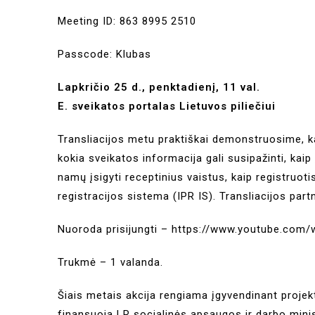
Meeting ID: 863 8995 2510
Passcode: Klubas
Lapkričio 25 d., penktadienį, 11 val.
E. sveikatos portalas Lietuvos piliečiui
Transliacijos metu praktiškai demonstruosime, kai
kokia sveikatos informacija gali susipažinti, kaip 
namų įsigyti receptinius vaistus, kaip registruoti
registracijos sistema (IPR IS). Transliacijos part
Nuoroda prisijungti –
https://www.youtube.com
Trukmė – 1 valanda.
Šiais metais akcija rengiama įgyvendinant projek
finansuoja LR socialinės apsaugos ir darbo mini