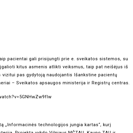
p pacientai gali prisijungti prie e. sveikatos sistemos, su
įgalioti kitus asmenis atlikti veiksmus, taip pat neišėjus iš
s vizitui pas gydytoją naudojantis Išankstine pacientų
neriai – Sveikatos apsaugos ministerija ir Registrų centras.
/watch?v=5GNHwZw9flw
tą „Informacinės technologijos jungia kartas“, kurį
sterija. Projektą vykdo Vilniaus MČTAU, Kauno TAU ir