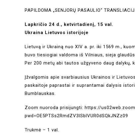
PAPILDOMA „SENJORŲ PASAULIO“ TRANSLIACI
Lapkričio 24 d., ketvirtadienį, 15 val.
Ukraina Lietuvos istorijoje
Lietuvą ir Ukrainą nuo XIV a. pr. iki 1569 m., kuo
buvo tiesiogiai valdoma iš Vilniaus, sieja glaudūs i
Per 200 metų abi tautos užgyveno daug dalykų, kur
Įžvalgomis apie svarbiausius Ukrainos ir Lietuvo
paskaitoje paprastai ir suprantamai dalysis istor
Bumblauskas.
Zoom nuoroda prisijungti:
https://us02web.zoom
pwd=OE5PTSs2RmdZV3lSblVUR0dSQkJNZz09
Trukmė – 1 val.