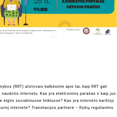
arnybos (RRT) atstovais kalbėsime apie tai, kaip RRT gali
naudotis internetu. Kas yra elektroninis parašas ir kaip juo
 elgtis socialiniuose tinkluose? Kas yra interneto karštoji
turinį internete? Transliacijos partnerė – Ryšių reguliavimo