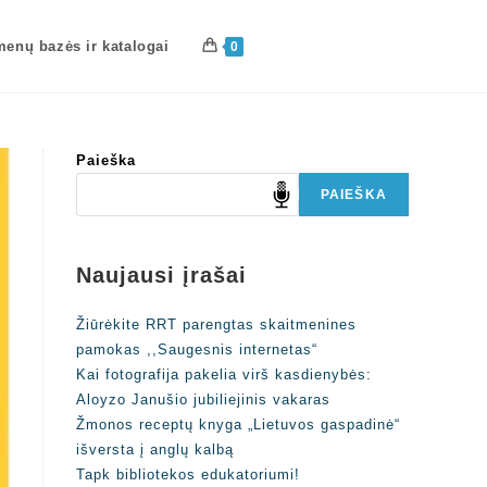
enų bazės ir katalogai
0
Paieška
PAIEŠKA
Naujausi įrašai
Žiūrėkite RRT parengtas skaitmenines
pamokas ,,Saugesnis internetas“
Kai fotografija pakelia virš kasdienybės:
Aloyzo Janušio jubiliejinis vakaras
Žmonos receptų knyga „Lietuvos gaspadinė“
išversta į anglų kalbą
Tapk bibliotekos edukatoriumi!