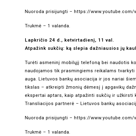
Nuoroda prisijungti –
https://www.youtube.com
Trukmė – 1 valanda.
Lapkričio 24 d., ketvirtadienį, 11 val.
Atpažink sukčių: ką slepia dažniausios jų kau
Turėti asmeninį mobilųjį telefoną bei naudotis k
naudojamos tik prasmingiems reikalams tvarkyti a
auga. Lietuvos bankų asociacija ir jos nariai ši
tikslas – atkreipti žmonių dėmesį į apgavikų daž
ekspertai aptars, kaip atpažinti sukčių ir užkirsti
Transliacijos partnerė – Lietuvos bankų asociaci
Nuoroda prisijungti –
https://www.youtube.com
Trukmė – 1 valanda.