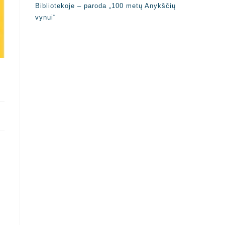
Bibliotekoje – paroda „100 metų Anykščių
vynui“