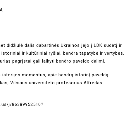
JA
met didžiulė dalis dabartinės Ukrainos įėjo į LDK sudėtį ir
storiniai ir kultūriniai ryšiai, bendra tapatybė ir vertybės.
ias pagrįstai gali laikyti bendro paveldo dalimi.
s istorijos momentus, apie bendrą istorinį paveldą
ikas, Vilniaus universiteto profesorius Alfredas
.us/j/86389952510?