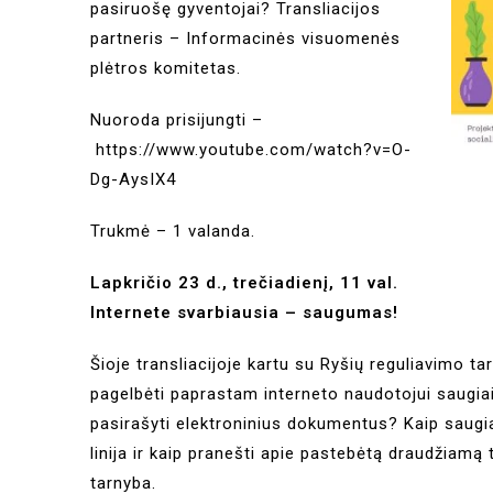
pasiruošę gyventojai? Transliacijos
partneris – Informacinės visuomenės
plėtros komitetas.
Nuoroda prisijungti –
https://www.youtube.com/watch?v=O-
Dg-AysIX4
Trukmė – 1 valanda.
Lapkričio 23 d., trečiadienį, 11 val.
Internete svarbiausia – saugumas!
Šioje transliacijoje kartu su Ryšių reguliavimo t
pagelbėti paprastam interneto naudotojui saugiai 
pasirašyti elektroninius dokumentus? Kaip saugiai
linija ir kaip pranešti apie pastebėtą draudžiamą 
tarnyba.