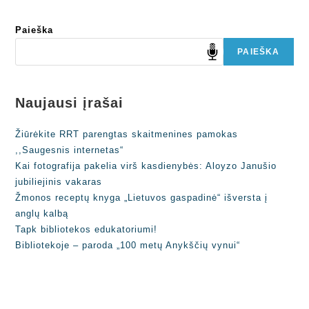
Paieška
PAIEŠKA
Naujausi įrašai
Žiūrėkite RRT parengtas skaitmenines pamokas
,,Saugesnis internetas“
Kai fotografija pakelia virš kasdienybės: Aloyzo Janušio
jubiliejinis vakaras
Žmonos receptų knyga „Lietuvos gaspadinė“ išversta į
anglų kalbą
Tapk bibliotekos edukatoriumi!
Bibliotekoje – paroda „100 metų Anykščių vynui“