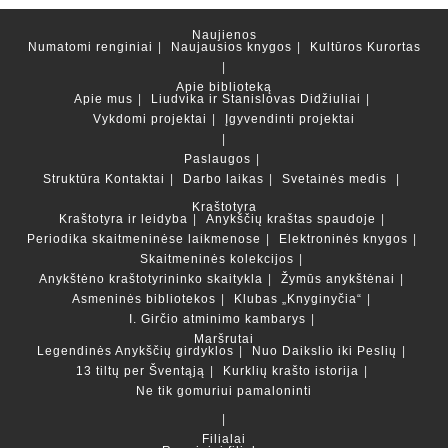
Naujienos
Numatomi renginiai
Naujausios knygos
Kultūros Kurortas
Apie biblioteką
Apie mus
Liudvika ir Stanislovas Didžiuliai
Vykdomi projektai
Įgyvendinti projektai
Paslaugos
Struktūra
Kontaktai
Darbo laikas
Svetainės medis
Kraštotyra
Kraštotyra ir leidyba
Anykščių kraštas spaudoje
Periodika skaitmeninėse laikmenose
Elektroninės knygos
Skaitmeninės kolekcijos
Anykštėno kraštotyrininko skaitykla
Žymūs anykštėnai
Asmeninės bibliotekos
Klubas „Knyginyčia“
I. Girčio atminimo kambarys
Maršrutai
Legendinės Anykščių girdyklos
Nuo Daikslio iki Peslių
13 tiltų per Šventąją
Kurklių krašto istorija
Ne tik gomuriui pamaloninti
Filialai