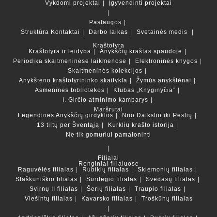
Vykdomi projektai
Įgyvendinti projektai
Paslaugos
Struktūra
Kontaktai
Darbo laikas
Svetainės medis
Kraštotyra
Kraštotyra ir leidyba
Anykščių kraštas spaudoje
Periodika skaitmeninėse laikmenose
Elektroninės knygos
Skaitmeninės kolekcijos
Anykštėno kraštotyrininko skaitykla
Žymūs anykštėnai
Asmeninės bibliotekos
Klubas „Knyginyčia“
I. Girčio atminimo kambarys
Maršrutai
Legendinės Anykščių girdyklos
Nuo Daikslio iki Peslių
13 tiltų per Šventąją
Kurklių krašto istorija
Ne tik gomuriui pamaloninti
Filialai
Renginiai filialuose
Raguvėlės filialas
Rubikių filialas
Skiemonių filialas
Staškūniškio filialas
Surdegio filialas
Svėdasų filialas
Svirnų II filialas
Šerių filialas
Traupio filialas
Viešintų filialas
Kavarsko filialas
Troškūnų filialas