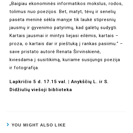
„Baigiau ekonominės informatikos mokslus, rodos,
tolimus nuo poezijos. Bet, matyt, tėvų ir senelių
pasėta meninė sėkla manyje tik laukė stipresnių
jausmų ir gyvenimo patyrimų, kad galėtų sudygti.
Kartais jausmai ir mintys liejasi eilėmis, kartais –
proza, o kartais dar ir pieštuką į rankas pasiimu.“ –
save pristato autorė Renata Širvinskienė,
kviesdama į susitikimą, kuriame susijungs poezija
ir fotografija.
Lapkričio 5 d. 17.15 val. | Anykščių L. ir S.
Didžiulių viešoji biblioteka
YOU MIGHT ALSO LIKE