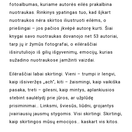
fotoalbumas, kuriame autorės eilės prakalbina
nuotraukas. Rinkinys ypatingas tuo, kad šįkart
nuotraukos nėra skirtos iliustruoti eilėms, o
priešingai – jos pačios įkvėpė autorę kurti. Šiai
knygai savo nuotraukas dovanojo net 53 autoriai,
tarp jų ir žymūs fotografai, o eilėraščiai
išsirutuliojo iš gilių išgyvenimų, emocijų, kurias
sužadino nuotraukose įamžinti vaizdai.
Eilėraščiai labai skirtingi. Vieni – trumpi ir lengvi,
kaip išsiveržęs „ach“, kiti – žaismingi, kaip vaikiška
pasaka, treti – gilesni, kaip mintys, aplankiusios
stebint saulėlydį prie jūros, ar užplūdę
prisiminimai… Linksmi, šviesūs, liūdni, grojantys
įvairiausių jausmų stygomis. Visi skirtingi. Skirtingi,
kaip skirtingos mūsų emocijos… kaskart vis kitos.