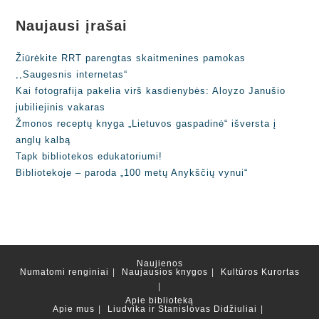
Naujausi įrašai
Žiūrėkite RRT parengtas skaitmenines pamokas
,,Saugesnis internetas“
Kai fotografija pakelia virš kasdienybės: Aloyzo Janušio
jubiliejinis vakaras
Žmonos receptų knyga „Lietuvos gaspadinė“ išversta į
anglų kalbą
Tapk bibliotekos edukatoriumi!
Bibliotekoje – paroda „100 metų Anykščių vynui“
Naujienos
Numatomi renginiai
Naujausios knygos
Kultūros Kurortas
Apie biblioteką
Apie mus
Liudvika ir Stanislovas Didžiuliai