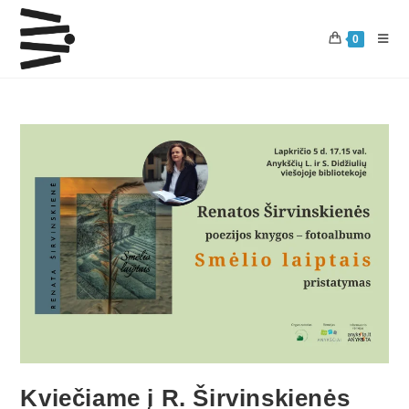
0
Kviečiame į R. Širvinskienės