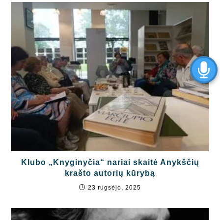
Klubo „Knyginyčia“ nariai skaitė Anykščių
krašto autorių kūrybą
23 rugsėjo, 2025