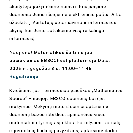
skaitytojo pažymėjimo numerį. Prisijungimo
duomenis Jums išsiųsime elektroniniu paštu. Arba
užsukite į Vartotojų aptarnavimo ir informacijos
skyrių, kur Jums suteiksime visą reikalingą
informaciją.
Naujiena! Matematikos šaltinis jau
pasiekiamas EBSCOhost platformoje
Data:
2025 m. gegužės 8 d. 11:00–11:45
|
Registracija
Kviečiame jus į pirmuosius paieškos „Mathematics
Source“ – naujoje EBSCO duomenų bazėje,
mokymus. Mokymų metu išsamiai aptarsime
duomenų bazės išteklius, apimančius visus
matematinių tyrimų aspektus. Parodysime žurnalų
ir periodinių leidinių pavyzdžius, aptarsime darbo