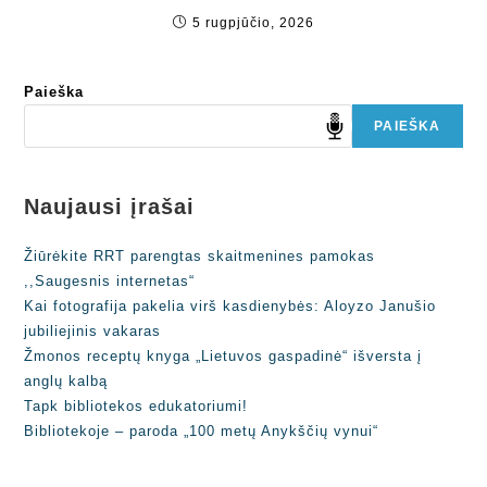
5 rugpjūčio, 2026
Paieška
PAIEŠKA
Naujausi įrašai
Žiūrėkite RRT parengtas skaitmenines pamokas
,,Saugesnis internetas“
Kai fotografija pakelia virš kasdienybės: Aloyzo Janušio
jubiliejinis vakaras
Žmonos receptų knyga „Lietuvos gaspadinė“ išversta į
anglų kalbą
Tapk bibliotekos edukatoriumi!
Bibliotekoje – paroda „100 metų Anykščių vynui“