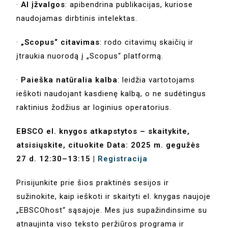
·
AI įžvalgos
: apibendrina publikacijas, kuriose
naudojamas dirbtinis intelektas.
·
„Scopus“ citavimas
: rodo citavimų skaičių ir
įtraukia nuorodą į „Scopus“ platformą.
·
Paieška natūralia kalba
: leidžia vartotojams
ieškoti naudojant kasdienę kalbą, o ne sudėtingus
raktinius žodžius ar loginius operatorius.
EBSCO el. knygos atkapstytos – skaitykite,
atsisiųskite, cituokite Data: 2025 m. gegužės
27 d. 12:30–13:15 |
Registracija
Prisijunkite prie šios praktinės sesijos ir
sužinokite, kaip ieškoti ir skaityti el. knygas naujoje
„EBSCOhost“ sąsajoje. Mes jus supažindinsime su
atnaujinta viso teksto peržiūros programa ir