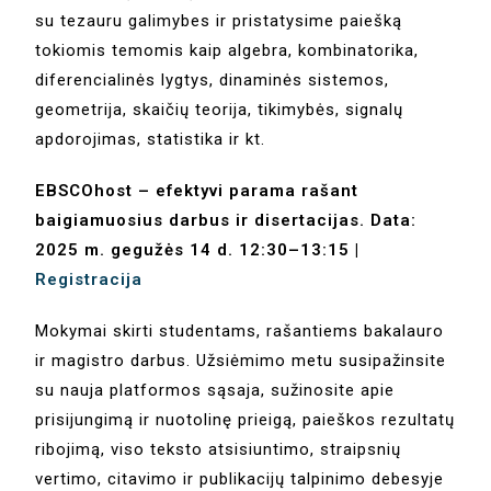
su tezauru galimybes ir pristatysime paiešką
tokiomis temomis kaip algebra, kombinatorika,
diferencialinės lygtys, dinaminės sistemos,
geometrija, skaičių teorija, tikimybės, signalų
apdorojimas, statistika ir kt.
EBSCOhost – efektyvi parama rašant
baigiamuosius darbus ir disertacijas. Data:
2025 m. gegužės 14 d. 12:30–13:15 |
Registracija
Mokymai skirti studentams, rašantiems bakalauro
ir magistro darbus. Užsiėmimo metu susipažinsite
su nauja platformos sąsaja, sužinosite apie
prisijungimą ir nuotolinę prieigą, paieškos rezultatų
ribojimą, viso teksto atsisiuntimo, straipsnių
vertimo, citavimo ir publikacijų talpinimo debesyje