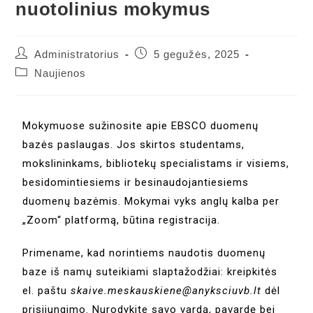
nuotolinius mokymus
Administratorius
5 gegužės, 2025
Naujienos
Mokymuose sužinosite apie EBSCO duomenų
bazės paslaugas. Jos skirtos studentams,
mokslininkams, bibliotekų specialistams ir visiems,
besidomintiesiems ir besinaudojantiesiems
duomenų bazėmis. Mokymai vyks anglų kalba per
„Zoom“ platformą, būtina registracija.
Primename, kad norintiems naudotis duomenų
baze iš namų suteikiami slaptažodžiai: kreipkitės
el. paštu
skaive.meskauskiene@anyksciuvb.lt
dėl
prisijungimo. Nurodykite savo vardą, pavardę bei