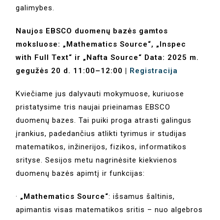
galimybes.
Naujos EBSCO duomenų bazės gamtos
moksluose: „Mathematics Source“, „Inspec
with Full Text“ ir „Nafta Source“ Data: 2025 m.
gegužės 20 d. 11:00–12:00 |
Registracija
Kviečiame jus dalyvauti mokymuose, kuriuose
pristatysime tris naujai prieinamas EBSCO
duomenų bazes. Tai puiki proga atrasti galingus
įrankius, padedančius atlikti tyrimus ir studijas
matematikos, inžinerijos, fizikos, informatikos
srityse. Sesijos metu nagrinėsite kiekvienos
duomenų bazės apimtį ir funkcijas:
·
„Mathematics Source“
: išsamus šaltinis,
apimantis visas matematikos sritis – nuo algebros