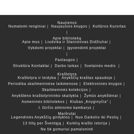
Naujienos
Numatomi renginiai
Naujausios knygos
Kultūros Kurortas
Apie biblioteką
Apie mus
Liudvika ir Stanislovas Didžiuliai
Vykdomi projektai
Įgyvendinti projektai
Paslaugos
Struktūra
Kontaktai
Darbo laikas
Svetainės medis
Kraštotyra
Kraštotyra ir leidyba
Anykščių kraštas spaudoje
Periodika skaitmeninėse laikmenose
Elektroninės knygos
Skaitmeninės kolekcijos
Anykštėno kraštotyrininko skaitykla
Žymūs anykštėnai
Asmeninės bibliotekos
Klubas „Knyginyčia“
I. Girčio atminimo kambarys
Maršrutai
Legendinės Anykščių girdyklos
Nuo Daikslio iki Peslių
13 tiltų per Šventąją
Kurklių krašto istorija
Ne tik gomuriui pamaloninti