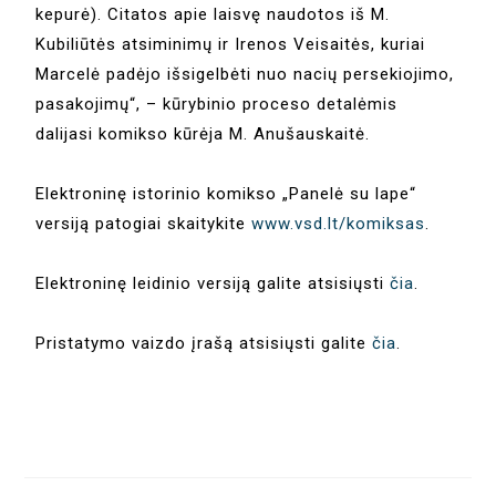
kepurė). Citatos apie laisvę naudotos iš M.
Kubiliūtės atsiminimų ir Irenos Veisaitės, kuriai
Marcelė padėjo išsigelbėti nuo nacių persekiojimo,
pasakojimų“, – kūrybinio proceso detalėmis
dalijasi komikso kūrėja M. Anušauskaitė.
Elektroninę istorinio komikso „Panelė su lape“
versiją patogiai skaitykite
www.vsd.lt/komiksas
.
Elektroninę leidinio versiją galite atsisiųsti
čia
.
Pristatymo vaizdo įrašą atsisiųsti galite
čia
.