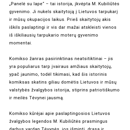
„Panelė su lape“ – tai istorija, įkvėpta M. Kubiliūtės
gyvenimo. Ji nukels skaitytoją į Lietuvos tarpukarį
ir mūsų okupacijos laikus. Prieš skaitytojų akis
iškils paslaptingi ir vis dar mažai atskleisti vienos
iš iškiliausių tarpukario moterų gyvenimo
momentai.
Komikso žanras pasirinktinas neatsitiktinai – jis
yra populiarus tarp įvairaus amžiaus skaitytojų,
ypač jaunimo, todėl tikimasi, kad šis istorinis
komiksas skatins giliau domėtis Lietuvos ir mūsų
valstybės žvalgybos istorija, stiprins patriotiškumo
ir meilės Tėvynei jausmą.
Komikso kūrėjai apie paslaptingosios Lietuvos
žvalgybos legendos M. Kubiliūtės prasmingus
darbus vardan Tėvynės, jos išmintį, drąsą ir