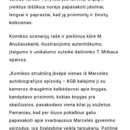
įveiktus iššūkius norėjo papasakoti įdomiai,
lengvai ir paprastai, kad ją prisimintų ir žinotų
kiekvienas.
Komikso scenarijų rašė ir piešinius kūrė M.
Anušauskaitė, iliustracijoms autentiškumo,
įtaigumo ir unikalumo suteikė dailininko T. Mitkaus
spalvos.
„Komikso struktūrą įkvėpė vienas iš Marcelės
autobiografijos epizodų – KGB kalėjime ji su
kameros draugėmis kalbėdavosi apie knygas,
bandydavo prisiminti, kokias knygas yra
skaičiusios, pasakodavo viena kitai jų siužetus.
Pamaniau, kad per šiuos pokalbius galiu
papasakoti apie svarbiausius Marcelės gyvenimo
epizodus, jos žvalgybinę veiklą tarpukariu. Politinė