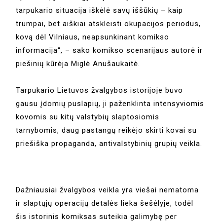
tarpukario situacija iškėlė savų iššūkių – kaip
trumpai, bet aiškiai atskleisti okupacijos periodus,
kovą dėl Vilniaus, neapsunkinant komikso
informacija“, – sako komikso scenarijaus autorė ir
piešinių kūrėja Miglė Anušaukaitė.
Tarpukario Lietuvos žvalgybos istorijoje buvo
gausu įdomių puslapių, ji paženklinta intensyviomis
kovomis su kitų valstybių slaptosiomis
tarnybomis, daug pastangų reikėjo skirti kovai su
priešiška propaganda, antivalstybinių grupių veikla.
Dažniausiai žvalgybos veikla yra viešai nematoma
ir slaptųjų operacijų detalės lieka šešėlyje, todėl
šis istorinis komiksas suteikia galimybę per