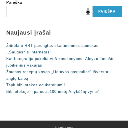
Paieška
PAIEŠKA
Naujausi įrašai
Žiūrėkite RRT parengtas skaitmenines pamokas
,,Saugesnis internetas“
Kai fotografija pakelia virš kasdienybės: Aloyzo Janušio
jubiliejinis vakaras
Žmonos receptų knyga „Lietuvos gaspadinė“ išversta į
anglų kalbą
Tapk bibliotekos edukatoriumi!
Bibliotekoje – paroda „100 metų Anykščių vynui“
Naujienos