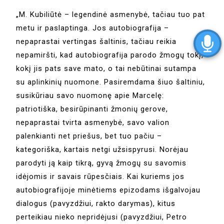
„M. Kubiliūtė – legendinė asmenybė, tačiau tuo pat
metu ir paslaptinga. Jos autobiografija –
nepaprastai vertingas šaltinis, tačiau reikia
nepamiršti, kad autobiografija parodo žmogų tokį,
kokį jis pats save mato, o tai nebūtinai sutampa
su aplinkinių nuomone. Pasiremdama šiuo šaltiniu,
susikūriau savo nuomonę apie Marcelę:
patriotiška, besirūpinanti žmonių gerove,
nepaprastai tvirta asmenybė, savo valion
palenkianti net priešus, bet tuo pačiu –
kategoriška, kartais netgi užsispyrusi. Norėjau
parodyti ją kaip tikrą, gyvą žmogų su savomis
idėjomis ir savais rūpesčiais. Kai kuriems jos
autobiografijoje minėtiems epizodams išgalvojau
dialogus (pavyzdžiui, rakto darymas), kitus
perteikiau nieko nepridėjusi (pavyzdžiui, Petro