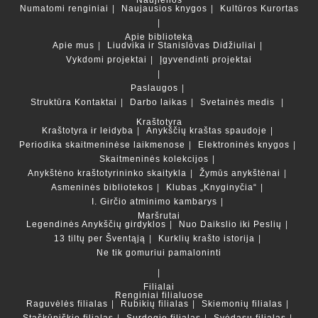
Numatomi renginiai
Naujausios knygos
Kultūros Kurortas
Apie biblioteką
Apie mus
Liudvika ir Stanislovas Didžiuliai
Vykdomi projektai
Įgyvendinti projektai
Paslaugos
Struktūra
Kontaktai
Darbo laikas
Svetainės medis
Kraštotyra
Kraštotyra ir leidyba
Anykščių kraštas spaudoje
Periodika skaitmeninėse laikmenose
Elektroninės knygos
Skaitmeninės kolekcijos
Anykštėno kraštotyrininko skaitykla
Žymūs anykštėnai
Asmeninės bibliotekos
Klubas „Knyginyčia“
I. Girčio atminimo kambarys
Maršrutai
Legendinės Anykščių girdyklos
Nuo Daikslio iki Peslių
13 tiltų per Šventąją
Kurklių krašto istorija
Ne tik gomuriui pamaloninti
Filialai
Renginiai filialuose
Raguvėlės filialas
Rubikių filialas
Skiemonių filialas
Staškūniškio filialas
Surdegio filialas
Svėdasų filialas