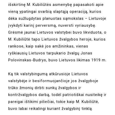
išskirtinę M. Kubiliūtės asmenybę papasakoti apie
vieną ypatingai svarbią slaptąją operaciją, kurios
dėka sužlugdytas planuotas sąmokslas – Lietuvoje
įvykdyti karinį perversmą, nuversti vyriausybę.
Grėsmė jaunai Lietuvos valstybei buvo likviduota, o
M. Kubiliūtė tapo Lietuvos žvalgybos heroje, kurios
rankose, kaip sakė jos amžininkas, vienas
ryškiausių Lietuvos tarpukario žvalgų Jonas
Polovinskas-Budrys, buvo Lietuvos likimas 1919 m.
Ką tik valstybingumą atkūrusioje Lietuvos
valstybėje ir besiformuojančioje jos žvalgyboje
trūko žmonių dirbti sunkų žvalgybos ir
kontržvalgybos darbą, todėl patriotiškai nusiteikę ir
pareigai ištikimi piliečiai, tokie kaip M. Kubiliūtė,
buvo labai reikalingi kuriant žvalgybinį tinklą.