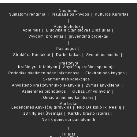
Naujienos
Numatomi renginiai
Naujausios knygos
Kultūros Kurortas
Apie biblioteką
Apie mus
Liudvika ir Stanislovas Didžiuliai
Vykdomi projektai
Įgyvendinti projektai
Paslaugos
Struktūra
Kontaktai
Darbo laikas
Svetainės medis
Kraštotyra
Kraštotyra ir leidyba
Anykščių kraštas spaudoje
Periodika skaitmeninėse laikmenose
Elektroninės knygos
Skaitmeninės kolekcijos
Anykštėno kraštotyrininko skaitykla
Žymūs anykštėnai
Asmeninės bibliotekos
Klubas „Knyginyčia“
I. Girčio atminimo kambarys
Maršrutai
Legendinės Anykščių girdyklos
Nuo Daikslio iki Peslių
13 tiltų per Šventąją
Kurklių krašto istorija
Ne tik gomuriui pamaloninti
Filialai