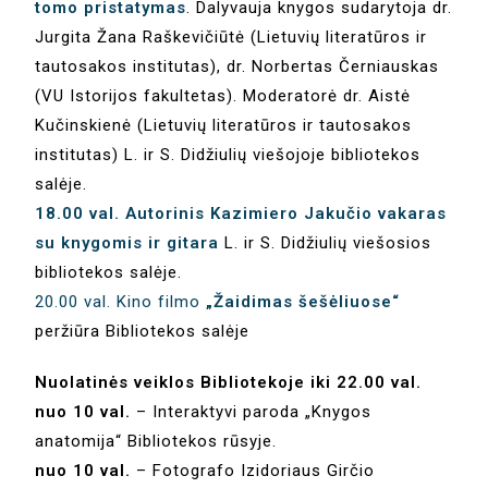
tomo pristatymas
. Dalyvauja knygos sudarytoja dr.
Jurgita Žana Raškevičiūtė (Lietuvių literatūros ir
tautosakos institutas), dr. Norbertas Černiauskas
(VU Istorijos fakultetas). Moderatorė dr. Aistė
Kučinskienė (Lietuvių literatūros ir tautosakos
institutas) L. ir S. Didžiulių viešojoje bibliotekos
salėje.
18.00 val. Autorinis Kazimiero Jakučio vakaras
su knygomis ir gitara
L. ir S. Didžiulių viešosios
bibliotekos salėje.
20.00 val. Kino filmo
„Žaidimas šešėliuose“
peržiūra Bibliotekos salėje
Nuolatinės veiklos Bibliotekoje iki 22.00 val.
nuo 10 val.
– Interaktyvi paroda „Knygos
anatomija“ Bibliotekos rūsyje.
nuo 10 val.
– Fotografo Izidoriaus Girčio