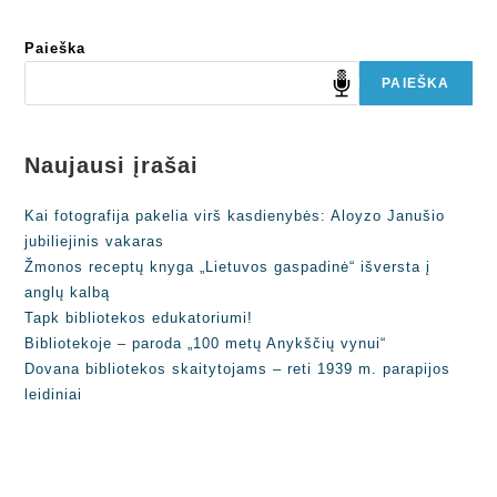
Paieška
PAIEŠKA
Naujausi įrašai
Kai fotografija pakelia virš kasdienybės: Aloyzo Janušio
jubiliejinis vakaras
Žmonos receptų knyga „Lietuvos gaspadinė“ išversta į
anglų kalbą
Tapk bibliotekos edukatoriumi!
Bibliotekoje – paroda „100 metų Anykščių vynui“
Dovana bibliotekos skaitytojams – reti 1939 m. parapijos
leidiniai