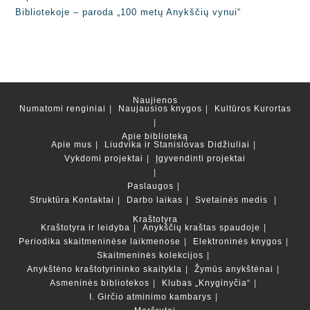
Bibliotekoje – paroda „100 metų Anykščių vynui“
Naujienos
Numatomi renginiai
Naujausios knygos
Kultūros Kurortas
Apie biblioteką
Apie mus
Liudvika ir Stanislovas Didžiuliai
Vykdomi projektai
Įgyvendinti projektai
Paslaugos
Struktūra
Kontaktai
Darbo laikas
Svetainės medis
Kraštotyra
Kraštotyra ir leidyba
Anykščių kraštas spaudoje
Periodika skaitmeninėse laikmenose
Elektroninės knygos
Skaitmeninės kolekcijos
Anykštėno kraštotyrininko skaitykla
Žymūs anykštėnai
Asmeninės bibliotekos
Klubas „Knyginyčia“
I. Girčio atminimo kambarys