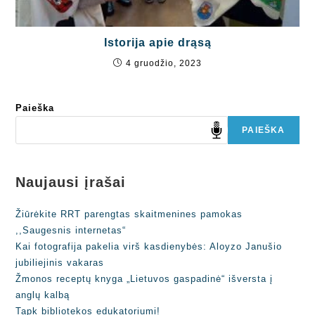
Istorija apie drąsą
4 gruodžio, 2023
Paieška
PAIEŠKA
Naujausi įrašai
Žiūrėkite RRT parengtas skaitmenines pamokas
,,Saugesnis internetas“
Kai fotografija pakelia virš kasdienybės: Aloyzo Janušio
jubiliejinis vakaras
Žmonos receptų knyga „Lietuvos gaspadinė“ išversta į
anglų kalbą
Tapk bibliotekos edukatoriumi!