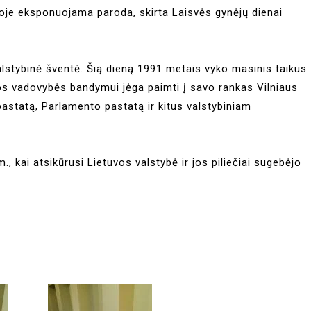
oje eksponuojama paroda, skirta Laisvės gynėjų dienai
alstybinė šventė. Šią dieną 1991 metais vyko masinis taikus
gos vadovybės bandymui jėga paimti į savo rankas Vilniaus
 pastatą, Parlamento pastatą ir kitus valstybiniam
kai atsikūrusi Lietuvos valstybė ir jos piliečiai sugebėjo