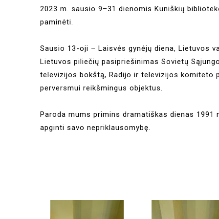
2023 m. sausio 9–31 dienomis Kuniškių bibliotek
paminėti.
Sausio 13-oji – Laisvės gynėjų diena, Lietuvos v
Lietuvos piliečių pasipriešinimas Sovietų Sąjun
televizijos bokštą, Radijo ir televizijos komiteto
perversmui reikšmingus objektus.
Paroda mums primins dramatiškas dienas 1991 m., 
apginti savo nepriklausomybę.