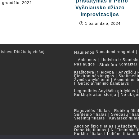
“ pristatymas ir Petro
6 gruodžio, 2022
Vyšniausko džiazo
improvizacijos
1 balandžio, 2024
islovo Didžiulių viešoji
Numatomi renginiai
Naujienos
Apie mus
Liudvika ir Stanislo
Paslaugos
Kontaktai
Struktūra
Kraštotyra ir leidyba
Anykščių 
Elektroninės knygos
Skaitmeni
Žymūs anykštėnai
Asmeninės b
I. Girčio atminimo kambarys
Legendinės Anykščių girdyklos
Kurklių krašto istorija
Ne tik go
Raguvėlės filialas
Rubikių filia
Surdegio filialas
Svėdasų filial
Viešintų filialas
Kavarsko filial
Andrioniškio filialas
Ažuožerių f
Debeikių filialas
N. Elmininkų f
Kurklių filialas
Leliūnų filialas