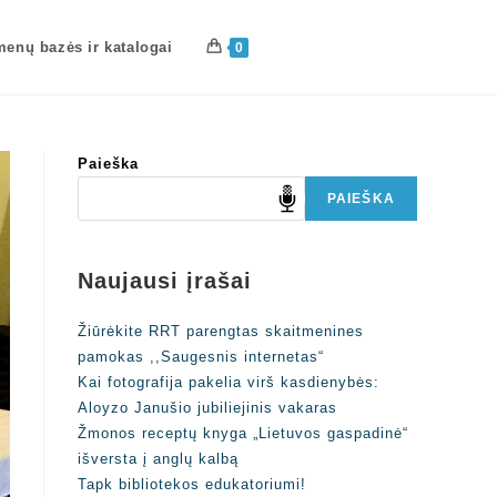
enų bazės ir katalogai
0
Paieška
PAIEŠKA
Naujausi įrašai
Žiūrėkite RRT parengtas skaitmenines
pamokas ,,Saugesnis internetas“
Kai fotografija pakelia virš kasdienybės:
Aloyzo Janušio jubiliejinis vakaras
Žmonos receptų knyga „Lietuvos gaspadinė“
išversta į anglų kalbą
Tapk bibliotekos edukatoriumi!