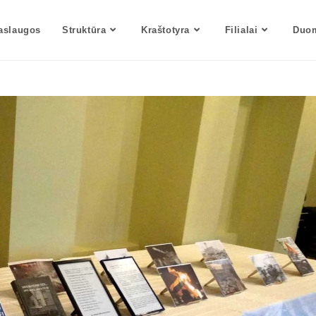
aslaugos
Struktūra
Kraštotyra
Filialai
Duom