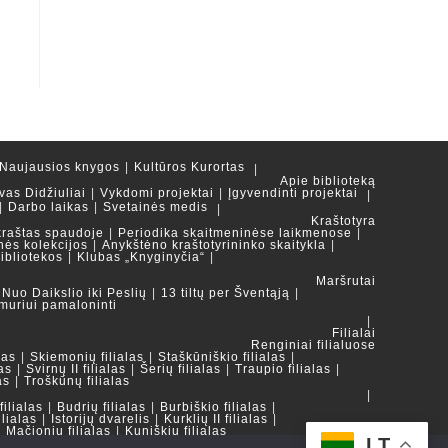
Naujausios knygos
Kultūros Kurortas
Apie biblioteką
vas Didžiuliai
Vykdomi projektai
Įgyvendinti projektai
Darbo laikas
Svetainės medis
Kraštotyra
kraštas spaudoje
Periodika skaitmeninėse laikmenose
nės kolekcijos
Anykštėno kraštotyrininko skaitykla
ibliotekos
Klubas „Knyginyčia“
Maršrutai
Nuo Daikslio iki Peslių
13 tiltų per Šventąją
muriui pamaloninti
Filialai
Renginiai filialuose
las
Skiemonių filialas
Staškūniškio filialas
as
Svirnų II filialas
Šerių filialas
Traupio filialas
as
Troškūnų filialas
ilialas
Budrių filialas
Burbiškio filialas
ilialas
Istorijų dvarelis
Kurklių II filialas
Mačionių filialas
Kuniškių filialas
LT