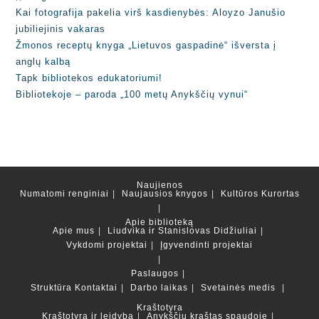
Kai fotografija pakelia virš kasdienybės: Aloyzo Janušio
jubiliejinis vakaras
Žmonos receptų knyga „Lietuvos gaspadinė“ išversta į
anglų kalbą
Tapk bibliotekos edukatoriumi!
Bibliotekoje – paroda „100 metų Anykščių vynui“
Naujienos
Numatomi renginiai
Naujausios knygos
Kultūros Kurortas
Apie biblioteką
Apie mus
Liudvika ir Stanislovas Didžiuliai
Vykdomi projektai
Įgyvendinti projektai
Paslaugos
Struktūra
Kontaktai
Darbo laikas
Svetainės medis
Kraštotyra
Kraštotyra ir leidyba
Anykščių kraštas spaudoje