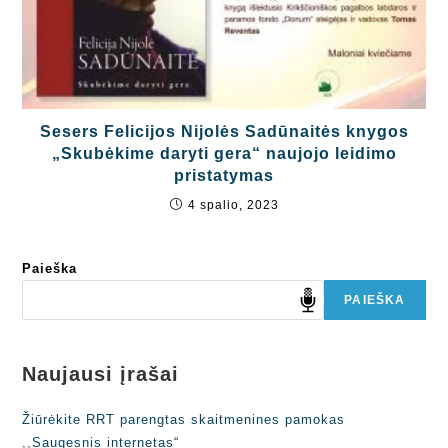
Sesers Felicijos Nijolės Sadūnaitės knygos
„Skubėkime daryti gera“ naujojo leidimo
pristatymas
4 spalio, 2023
Paieška
PAIEŠKA
Naujausi įrašai
Žiūrėkite RRT parengtas skaitmenines pamokas
,,Saugesnis internetas“