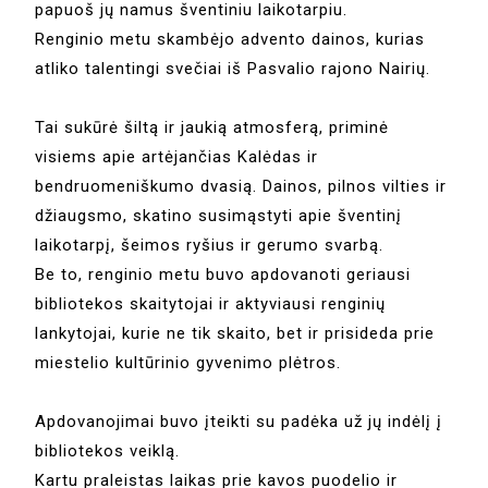
papuoš jų namus šventiniu laikotarpiu.
Renginio metu skambėjo advento dainos, kurias
atliko talentingi svečiai iš Pasvalio rajono Nairių.
Tai sukūrė šiltą ir jaukią atmosferą, priminė
visiems apie artėjančias Kalėdas ir
bendruomeniškumo dvasią. Dainos, pilnos vilties ir
džiaugsmo, skatino susimąstyti apie šventinį
laikotarpį, šeimos ryšius ir gerumo svarbą.
Be to, renginio metu buvo apdovanoti geriausi
bibliotekos skaitytojai ir aktyviausi renginių
lankytojai, kurie ne tik skaito, bet ir prisideda prie
miestelio kultūrinio gyvenimo plėtros.
Apdovanojimai buvo įteikti su padėka už jų indėlį į
bibliotekos veiklą.
Kartu praleistas laikas prie kavos puodelio ir