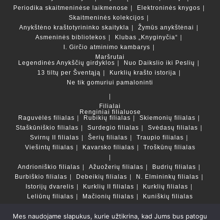
Periodika skaitmeninėse laikmenose
Elektroninės knygos
Skaitmeninės kolekcijos
Anykštėno kraštotyrininko skaitykla
Žymūs anykštėnai
Asmeninės bibliotekos
Klubas „Knyginyčia“
I. Girčio atminimo kambarys
Maršrutai
Legendinės Anykščių girdyklos
Nuo Daikslio iki Peslių
13 tiltų per Šventąją
Kurklių krašto istorija
Ne tik gomuriui pamaloninti
Filialai
Renginiai filialuose
Raguvėlės filialas
Rubikių filialas
Skiemonių filialas
Staškūniškio filialas
Surdegio filialas
Svėdasų filialas
Svirnų II filialas
Šerių filialas
Traupio filialas
Viešintų filialas
Kavarsko filialas
Troškūnų filialas
Andrioniškio filialas
Ažuožerių filialas
Budrių filialas
Burbiškio filialas
Debeikių filialas
N. Elmininkų filialas
Istorijų dvarelis
Kurklių II filialas
Kurklių filialas
Leliūnų filialas
Mačionių filialas
Kuniškių filialas
Mes naudojame slapukus, kurie užtikrina, kad Jums bus patogu