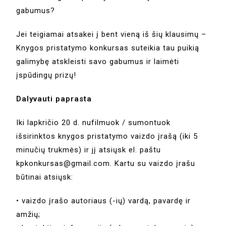
gabumus?
Jei teigiamai atsakei į bent vieną iš šių klausimų –
Knygos pristatymo konkursas suteikia tau puikią
galimybę atskleisti savo gabumus ir laimėti
įspūdingų prizų!
Dalyvauti paprasta
Iki lapkričio 20 d. nufilmuok / sumontuok
išsirinktos knygos pristatymo vaizdo įrašą (iki 5
minučių trukmės) ir jį atsiųsk el. paštu
kpkonkursas@gmail.com. Kartu su vaizdo įrašu
būtinai atsiųsk:
• vaizdo įrašo autoriaus (-ių) vardą, pavardę ir
amžių;