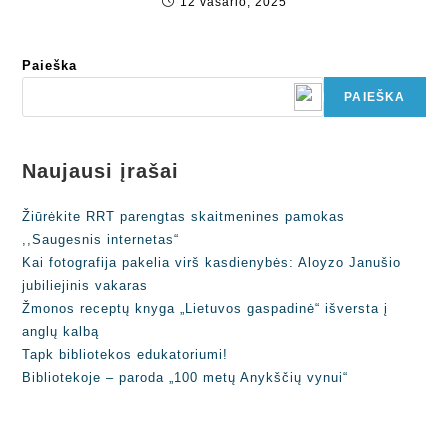
12 vasario, 2025
Paieška
PAIEŠKA
Naujausi įrašai
Žiūrėkite RRT parengtas skaitmenines pamokas
,,Saugesnis internetas“
Kai fotografija pakelia virš kasdienybės: Aloyzo Janušio
jubiliejinis vakaras
Žmonos receptų knyga „Lietuvos gaspadinė“ išversta į
anglų kalbą
Tapk bibliotekos edukatoriumi!
Bibliotekoje – paroda „100 metų Anykščių vynui“