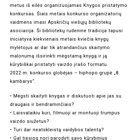
metus iš eilės organizuojamas Knygos pristatymo
konkursas. Šiais metais konkurso organizatorių
vaidmens imasi Apskričių viešųjų bibliotekų
asociacija. Ši bibliotekų rudenine tradicija tapusi
iniciatyva kiekvienais metais kviečia knygų
mylėtojus ar dar tik atrandančius skaitymo
malonumą išsirinkti mėgstamą knygą ir ją
kūrybiškai pristatyti vaizdo įrašo formatu.
2022 m. konkurso globėjas – hiphopo grupė „8
kambarys“.
• Mėgsti skaityti knygas ir diskutuoti apie jas su
draugais ir bendraminčiais?
• Laisvalaikiu kuri, filmuoji ar montuoji trumpus
vaizdo siužetus?
• Turi dar neatskleistą vaidybos talentą?
• Gal tiesiog nori parodyti savo kūrybinius