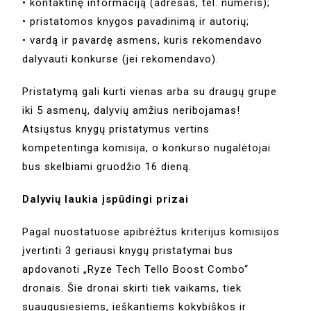
• kontaktinę informaciją (adresas, tel. numeris);
• pristatomos knygos pavadinimą ir autorių;
• vardą ir pavardę asmens, kuris rekomendavo
dalyvauti konkurse (jei rekomendavo).
Pristatymą gali kurti vienas arba su draugų grupe
iki 5 asmenų, dalyvių amžius neribojamas!
Atsiųstus knygų pristatymus vertins
kompetentinga komisija, o konkurso nugalėtojai
bus skelbiami gruodžio 16 dieną.
Dalyvių laukia įspūdingi prizai
Pagal nuostatuose apibrėžtus kriterijus komisijos
įvertinti 3 geriausi knygų pristatymai bus
apdovanoti „Ryze Tech Tello Boost Combo“
dronais. Šie dronai skirti tiek vaikams, tiek
suaugusiesiems, ieškantiems kokybiškos ir