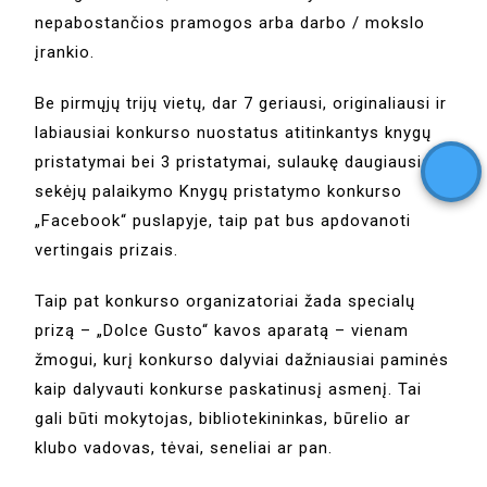
nepabostančios pramogos arba darbo / mokslo
įrankio.
Be pirmųjų trijų vietų, dar 7 geriausi, originaliausi ir
labiausiai konkurso nuostatus atitinkantys knygų
pristatymai bei 3 pristatymai, sulaukę daugiausia
sekėjų palaikymo Knygų pristatymo konkurso
„Facebook“ puslapyje, taip pat bus apdovanoti
vertingais prizais.
Taip pat konkurso organizatoriai žada specialų
prizą – „Dolce Gusto“ kavos aparatą – vienam
žmogui, kurį konkurso dalyviai dažniausiai paminės
kaip dalyvauti konkurse paskatinusį asmenį. Tai
gali būti mokytojas, bibliotekininkas, būrelio ar
klubo vadovas, tėvai, seneliai ar pan.