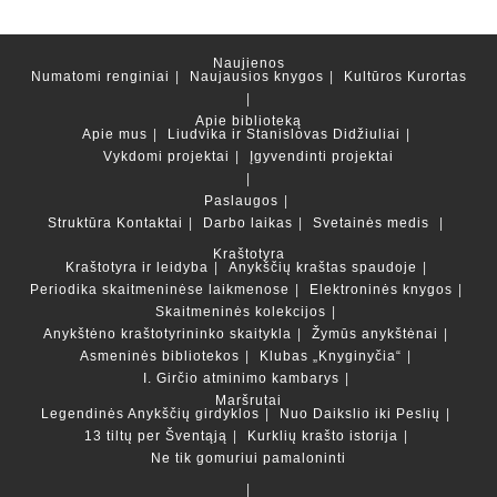
Naujienos
Numatomi renginiai
Naujausios knygos
Kultūros Kurortas
Apie biblioteką
Apie mus
Liudvika ir Stanislovas Didžiuliai
Vykdomi projektai
Įgyvendinti projektai
Paslaugos
Struktūra
Kontaktai
Darbo laikas
Svetainės medis
Kraštotyra
Kraštotyra ir leidyba
Anykščių kraštas spaudoje
Periodika skaitmeninėse laikmenose
Elektroninės knygos
Skaitmeninės kolekcijos
Anykštėno kraštotyrininko skaitykla
Žymūs anykštėnai
Asmeninės bibliotekos
Klubas „Knyginyčia“
I. Girčio atminimo kambarys
Maršrutai
Legendinės Anykščių girdyklos
Nuo Daikslio iki Peslių
13 tiltų per Šventąją
Kurklių krašto istorija
Ne tik gomuriui pamaloninti