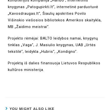
konditerijos kompanija „Haribo“, internetinis
knygynas „Patogupirkti.lt“, internetinė parduotuvė
„Kavosdraugas.lt“, Šiaulių apskrities Povilo
Višinskio viešosios bibliotekos Amerikos skaitykla,
MB „Žaidimo meistrai“.
Projekto rėmėjai: BALTO leidybos namai, knygynų
tinklas „Vaga“, J. Masiulio knygynas, UAB „Urtės
tekstilė“, leidykla „Hubris“, „Kondigno“.
Projektą iš dalies finansuoja Lietuvos Respublikos
kultūros ministerija.
YOU MIGHT ALSO LIKE