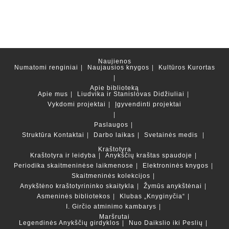
Naujienos
Numatomi renginiai
Naujausios knygos
Kultūros Kurortas
Apie biblioteką
Apie mus
Liudvika ir Stanislovas Didžiuliai
Vykdomi projektai
Įgyvendinti projektai
Paslaugos
Struktūra
Kontaktai
Darbo laikas
Svetainės medis
Kraštotyra
Kraštotyra ir leidyba
Anykščių kraštas spaudoje
Periodika skaitmeninėse laikmenose
Elektroninės knygos
Skaitmeninės kolekcijos
Anykštėno kraštotyrininko skaitykla
Žymūs anykštėnai
Asmeninės bibliotekos
Klubas „Knyginyčia“
I. Girčio atminimo kambarys
Maršrutai
Legendinės Anykščių girdyklos
Nuo Daikslio iki Peslių