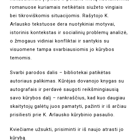
romanuose kuriamais netikėtais siužeto vingiais
bei tikroviškomis situacijomis. Rašytojo K.
Arlausko tekstuose dera nuotykiniai motyvai,
istorinis kontekstas ir socialinių problemų analizė,
o žmogaus vidiniai konfliktai ir santykis su
visuomene tampa svarbiausiomis jo kūrybos
temomis.
Svarbi parodos dalis – bibliotekai patikėtas
autoriaus palikimas. Kūrėjas dovanojo knygas su
autografais ir perdavė saugoti reikšmingiausią
savo kūrybos dalį – rankraščius, kad kuo daugiau
skaitytojų galėtų juos pamatyti, pažinti ir iš arčiau
prisiliesti prie K. Arlausko kūrybinio pasaulio.
Kviečiame užsukti, prisiminti ir iš naujo atrasti jo
kūrybą.