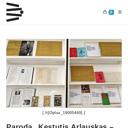
0
[:lt]Oplus_19005440[:]
Paroda „Kęstutis Arlauskas –