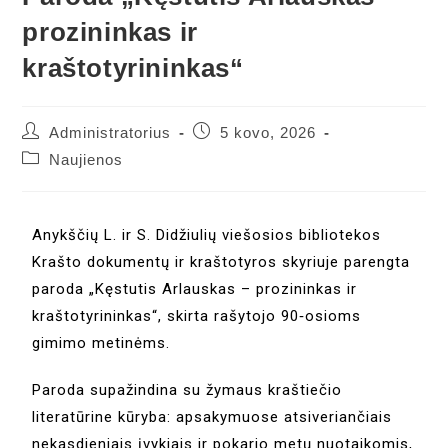
prozininkas ir
kraštotyrininkas“
Administratorius
5 kovo, 2026
Naujienos
Anykščių L. ir S. Didžiulių viešosios bibliotekos
Krašto dokumentų ir kraštotyros skyriuje parengta
paroda „Kęstutis Arlauskas – prozininkas ir
kraštotyrininkas“, skirta rašytojo 90‑osioms
gimimo metinėms.
Paroda supažindina su žymaus kraštiečio
literatūrine kūryba: apsakymuose atsiveriančiais
nekasdieniais įvykiais ir pokario metų nuotaikomis,