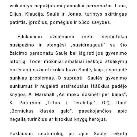
veikiantys nepažįstami paaugliai-personažai: Luna,
Elijus, Klaudija, Saulė ir Jonas, turintys skirtingas
patirtis, įpročius, pomėgius ir būdo savybes.
Edukacinio užsiėmimo metu septintokai
susipažino ir stengėsi „susidraugauti“ su šio
žaidimo personažu Saule bei išgirsti jos gyvenimo
istoriją. Todėl mokiniai smalsiai ieškojo atsakymų
norėdami sužinoti kokia buvo Saulė, kaip ji sprendė
sunkias problemas. O suprasti Saulės gyvenimo
sunkumus ir nugalėti atsiradusius iššūkius padėjo
knygos A. Marshall „Aš moku šokinėti per balas“,
K. Paterson „Tiltas į Terabitiją“, O.Q. Rauf
„Berniukas klasės gale“, pasakojančios apie
negalią turinčius ar kitokius knygų herojus.
Paklausus septintokų, jei apie Saulę reikėtų