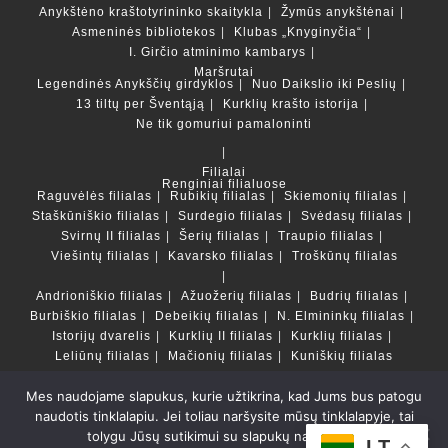
Anykštėno kraštotyrininko skaitykla
Žymūs anykštėnai
Asmeninės bibliotekos
Klubas „Knyginyčia“
I. Girčio atminimo kambarys
Maršrutai
Legendinės Anykščių girdyklos
Nuo Daikslio iki Peslių
13 tiltų per Šventąją
Kurklių krašto istorija
Ne tik gomuriui pamaloninti
Filialai
Renginiai filialuose
Raguvėlės filialas
Rubikių filialas
Skiemonių filialas
Staškūniškio filialas
Surdegio filialas
Svėdasų filialas
Svirnų II filialas
Šerių filialas
Traupio filialas
Viešintų filialas
Kavarsko filialas
Troškūnų filialas
Andrioniškio filialas
Ažuožerių filialas
Budrių filialas
Burbiškio filialas
Debeikių filialas
N. Elmininkų filialas
Istorijų dvarelis
Kurklių II filialas
Kurklių filialas
Leliūnų filialas
Mačionių filialas
Kuniškių filialas
Mes naudojame slapukus, kurie užtikrina, kad Jums bus patogu
Duomenų bazės ir katalogai
naudotis tinklalapiu. Jei toliau naršysite mūsų tinklalapyje, tai
LT
tolygu Jūsų sutikimui su slapukų naudojimu.
Copyright © Anykščių rajono savivaldybės Liudvikos ir
LT