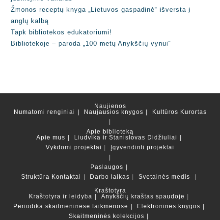
Žmonos receptų knyga „Lietuvos gaspadinė“ išversta į
anglų kalbą
Tapk bibliotekos edukatoriumi!
Bibliotekoje – paroda „100 metų Anykščių vynui“
Naujienos
Numatomi renginiai
Naujausios knygos
Kultūros Kurortas
Apie biblioteką
Apie mus
Liudvika ir Stanislovas Didžiuliai
Vykdomi projektai
Įgyvendinti projektai
Paslaugos
Struktūra
Kontaktai
Darbo laikas
Svetainės medis
Kraštotyra
Kraštotyra ir leidyba
Anykščių kraštas spaudoje
Periodika skaitmeninėse laikmenose
Elektroninės knygos
Skaitmeninės kolekcijos