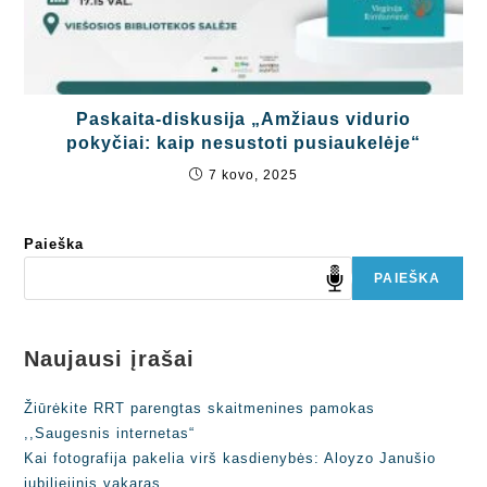
Paskaita-diskusija „Amžiaus vidurio
pokyčiai: kaip nesustoti pusiaukelėje“
7 kovo, 2025
Paieška
PAIEŠKA
Naujausi įrašai
Žiūrėkite RRT parengtas skaitmenines pamokas
,,Saugesnis internetas“
Kai fotografija pakelia virš kasdienybės: Aloyzo Janušio
jubiliejinis vakaras