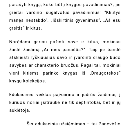
parašyti knygą, koks būtų knygos pavadinimas?, jie
greitai vardino sugalvotus pavadinimus: “Kliūtys
manęs nestabdo“, „Išskirtinis gyvenimas“, „Aš esu
greitis“ ir kitus.
Norėdami geriau pažinti save ir kitus, mokiniai
žaidė žaidimą „Ar mes panašūs?“. Taip jie bandė
atskleisti ryškiausias savo ir įvardinti draugo būdo
savybes ar charakterio bruožus. Pagal tai, mokiniai
vieni kitiems parinko knygas iš „Draugotekos“
knygų kolekcijos.
Edukacines veiklas paįvairino ir judrūs žaidimai, į
kuriuos noriai įsitraukė ne tik septintokai, bet ir jų
auklėtoja.
Šis edukacinis užsiėmimas – tai Panevėžio